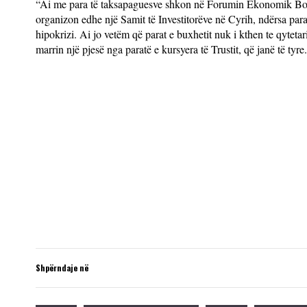
“Ai me para të taksapaguesve shkon në Forumin Ekonomik Botëro
organizon edhe një Samit të Investitorëve në Cyrih, ndërsa par
hipokrizi. Ai jo vetëm që parat e buxhetit nuk i kthen te qytet
marrin një pjesë nga paratë e kursyera të Trustit, që janë të t
Shpërndaje në