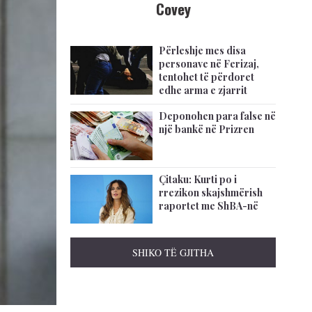
Covey
Përleshje mes disa
personave në Ferizaj,
tentohet të përdoret
edhe arma e zjarrit
Deponohen para false në
një bankë në Prizren
Çitaku: Kurti po i
rrezikon skajshmërish
raportet me ShBA-në
SHIKO TË GJITHA