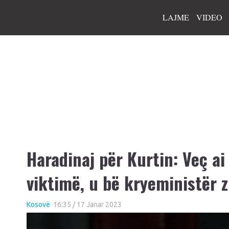
LAJME
VIDEO
Haradinaj për Kurtin: Veç ai
viktimë, u bë kryeministër 
Kosovë
16:35 / 17 Janar 2023