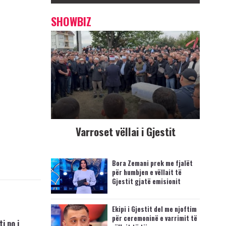
SHOWBIZ
Varroset vëllai i Gjestit
Bora Zemani prek me fjalët
për humbjen e vëllait të
Gjestit gjatë emisionit
Ekipi i Gjestit del me njoftim
për ceremoninë e varrimit të
i po i