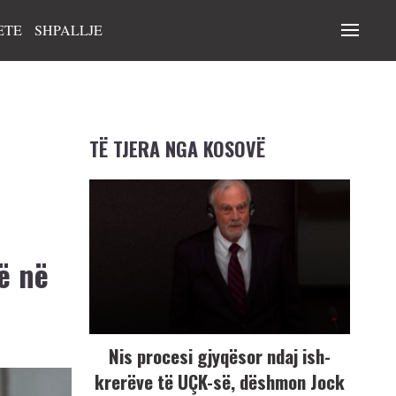
ETE
SHPALLJE
TË TJERA NGA KOSOVË
ë në
Nis procesi gjyqësor ndaj ish-
krerëve të UÇK-së, dëshmon Jock