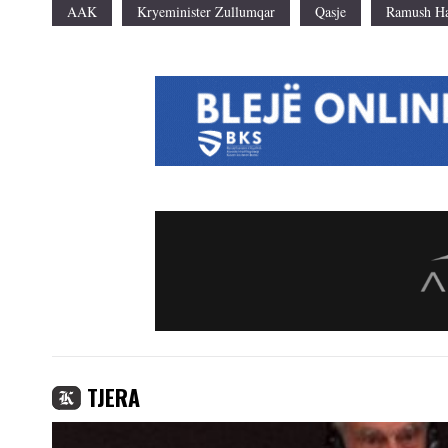
AAK
Kryeminister Zullumqar
Qasje
Ramush Ha
TJERA