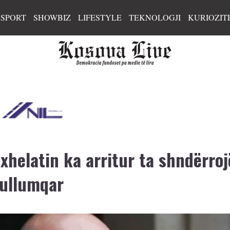
SPORT
SHOWBIZ
LIFESTYLE
TEKNOLOGJI
KURIOZIT
 xhelatin ka arritur ta shndërroj
zullumqar