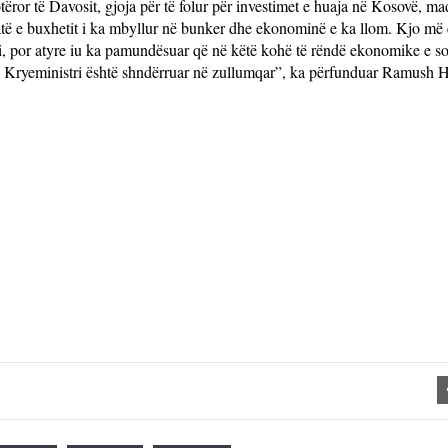
r të Davosit, gjoja për të folur për investimet e huaja në Kosovë, ma
atë e buxhetit i ka mbyllur në bunker dhe ekonominë e ka llom. Kjo më 
ari, por atyre iu ka pamundësuar që në këtë kohë të rëndë ekonomike e soc
yre. Kryeministri është shndërruar në zullumqar”, ka përfunduar Ramush H