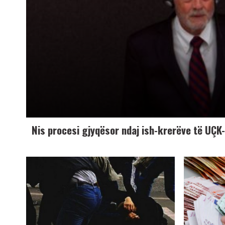
Nis procesi gjyqësor ndaj ish-krerëve të UÇ