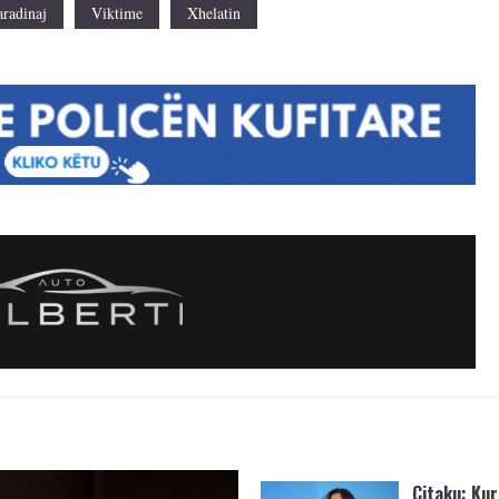
radinaj
Viktime
Xhelatin
Çitaku: Kurt