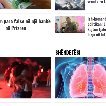
vranësira 
Ish-komand
 para false në një bankë
politikan: 
në Prizren
kujton fjalë
lokja në lu
SHËNDETËSI