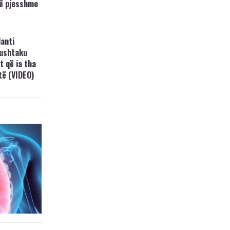
të pjesshme
anti
Lushtaku
t që ia tha
ftë (VIDEO)