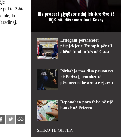
dje
e pakta është
Nis procesi gjyqësor ndaj ish-krerëve të
iale, ta
UÇK-së, dëshmon Jock Covey
aradinaj.
Erdogani përshëndet
përpjekjet e Trumpit për t’i
dhënë fund luftës në Gaza
Përleshje mes disa personave
në Ferizaj, tentohet të
përdoret edhe arma e zjarrit
Deponohen para false në një
bankë në Prizren
SHIKO TË GJITHA