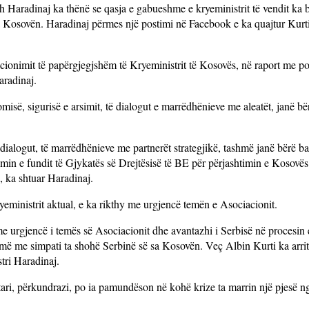
aradinaj ka thënë se qasja e gabueshme e kryeministrit të vendit ka 
 Kosovën. Haradinaj përmes një postimi në Facebook e ka quajtur Kurt
cionimit të papërgjegjshëm të Kryeministrit të Kosovës, në raport me po
aradinaj.
misë, sigurisë e arsimit, të dialogut e marrëdhënieve me aleatët, janë bë
ë dialogut, të marrëdhënieve me partnerët strategjikë, tashmë janë bërë b
imin e fundit të Gjykatës së Drejtësisë të BE për përjashtimin e Kosovë
 ka shtuar Haradinaj.
yeministrit aktual, e ka rikthy me urgjencë temën e Asociacionit.
me urgjencë i temës së Asociacionit dhe avantazhi i Serbisë në procesin 
ë me simpati ta shohë Serbinë së sa Kosovën. Veç Albin Kurti ka arrit
tri Haradinaj.
tari, përkundrazi, po ia pamundëson në kohë krize ta marrin një pjesë ng