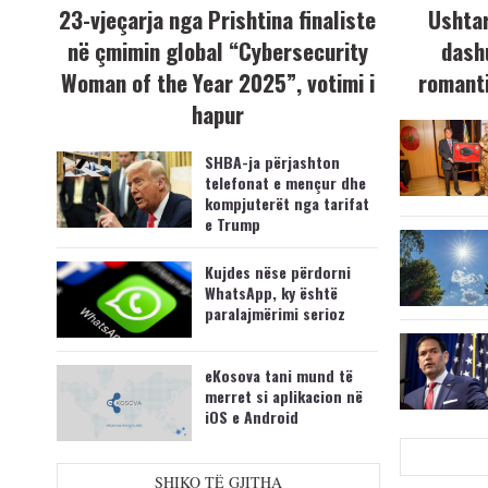
23-vjeçarja nga Prishtina finaliste
Ushtar
në çmimin global “Cybersecurity
dash
Woman of the Year 2025”, votimi i
romanti
hapur
SHBA-ja përjashton
telefonat e mençur dhe
kompjuterët nga tarifat
e Trump
Kujdes nëse përdorni
WhatsApp, ky është
paralajmërimi serioz
eKosova tani mund të
merret si aplikacion në
iOS e Android
SHIKO TË GJITHA