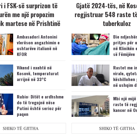
i i FSK-së surprizon të
Gjatë 2024-tës, në Kos
urën me një propozim
regjistruar 548 raste t
k martese në Prishtinë
tuberkuloz
Ambasadori Antonini
Bie ndjeshëm
vlerëson angazhimin e
pritjes për 
ushtarëve italianë në
në Klinikën 
KFOR
së Fëmijëve
Vikend i nxehtë në
Rastet me i
Kosovë, temperaturat
virale, qytet
arrijnë në 33°C
këshillohen 
në ushqim d
Rubio: Ditët e ardhshme
Mbi një mijë
do të tregojnë nëse
raste të reg
Putini është serioz për
kancer në O
paqen
SHIKO TË GJITHA
SHIKO TË GJITHA