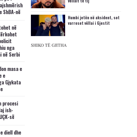
vëllait të tij
kajshmërish
e ShBA-në
Humbi jetën në aksident, sot
varroset vëllai i Gjestit
tohet në
kërkohet
policit
SHIKO TË GJITHA
hiu nga
i në Serbi
don masa e
e e
ga Gjykata
se
n procesi
aj ish-
 UÇK-së
e diell dhe