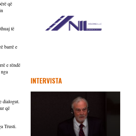
bërë që
in
thuaj të
rë barrë e
arrë e rëndë
s nga
INTERVISTA
e dialogut.
ur që
a Trusti.