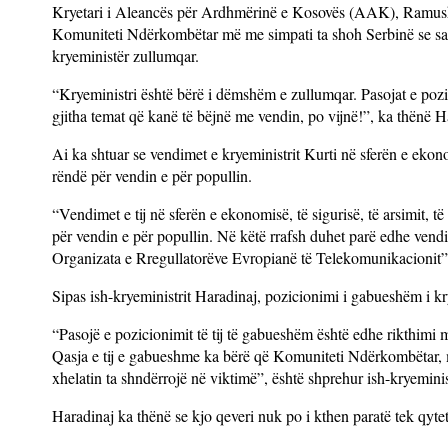
Kryetari i Aleancës për Ardhmërinë e Kosovës (AAK), Ramush H
Komuniteti Ndërkombëtar më me simpati ta shoh Serbinë se sa
kryeministër zullumqar.
“Kryeministri është bërë i dëmshëm e zullumqar. Pasojat e pozi
gjitha temat që kanë të bëjnë me vendin, po vijnë!”, ka thënë H
Ai ka shtuar se vendimet e kryeministrit Kurti në sferën e ekono
rëndë për vendin e për popullin.
“Vendimet e tij në sferën e ekonomisë, të sigurisë, të arsimit, t
për vendin e për popullin. Në këtë rrafsh duhet parë edhe vend
Organizata e Rregullatorëve Evropianë të Telekomunikacionit”,
Sipas ish-kryeministrit Haradinaj, pozicionimi i gabueshëm i kr
“Pasojë e pozicionimit të tij të gabueshëm është edhe rikthimi 
Qasja e tij e gabueshme ka bërë që Komuniteti Ndërkombëtar, m
xhelatin ta shndërrojë në viktimë”, është shprehur ish-kryeminis
Haradinaj ka thënë se kjo qeveri nuk po i kthen paratë tek qyte