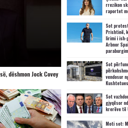
rrezikon s
raportet m
Sot protes
Prishtinë, 
lirimi i ish-
Arbnor Spa
paraburgim
Sot përfun
përkohshm
K-së, dëshmon Jock Covey
vendosur n
Kushtetue
Sot vazhdo
gjyqësor nd
krerëve të
Moti sot: M