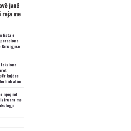
ovë janë
ë reja me
 lista e
operacione
e Kirurgjisë
nfeksione
arët
për kujdes
he hidratim
 e njëqind
jistruara me
nkologji