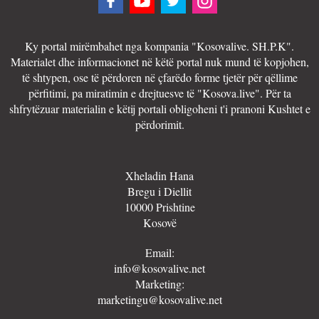
Ky portal mirëmbahet nga kompania "Kosovalive. SH.P.K".
Materialet dhe informacionet në këtë portal nuk mund të kopjohen,
të shtypen, ose të përdoren në çfarëdo forme tjetër për qëllime
përfitimi, pa miratimin e drejtuesve të "Kosova.live". Për ta
shfrytëzuar materialin e këtij portali obligoheni t'i pranoni Kushtet e
përdorimit.
Xheladin Hana
Bregu i Diellit
10000 Prishtine
Kosovë
Email:
info@kosovalive.net
Marketing:
marketingu@kosovalive.net