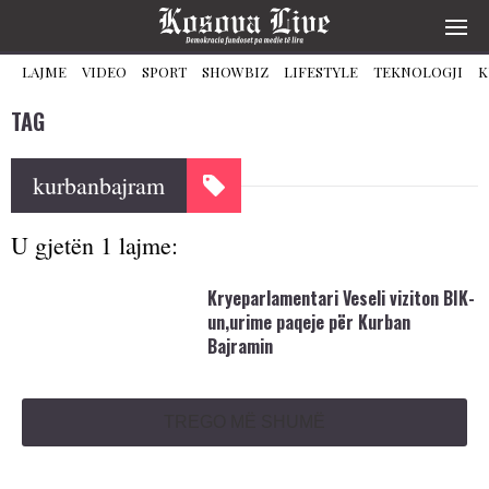
LAJME
VIDEO
SPORT
SHOWBIZ
LIFESTYLE
TEKNOLOGJI
K
TAG
kurbanbajram
U gjetën 1 lajme:
Kryeparlamentari Veseli viziton BIK-
un,urime paqeje për Kurban
Bajramin
TREGO MË SHUMË