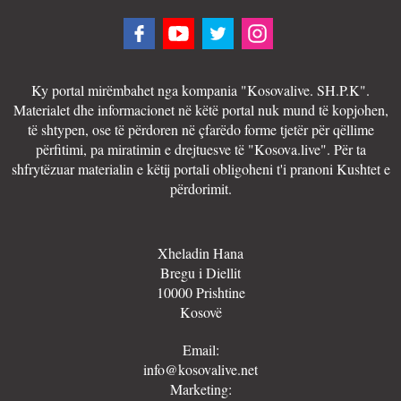
Ky portal mirëmbahet nga kompania "Kosovalive. SH.P.K".
Materialet dhe informacionet në këtë portal nuk mund të kopjohen,
të shtypen, ose të përdoren në çfarëdo forme tjetër për qëllime
përfitimi, pa miratimin e drejtuesve të "Kosova.live". Për ta
shfrytëzuar materialin e këtij portali obligoheni t'i pranoni Kushtet e
përdorimit.
Xheladin Hana
Bregu i Diellit
10000 Prishtine
Kosovë
Email:
info@kosovalive.net
Marketing: