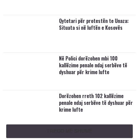
Qytetari për protestën te Unaza:
Situata si në luftën e Kosovës
Në Polici dorëzohen mbi 100
kallëzime penale ndaj serbëve të
dyshuar për krime lufte
Dorëzohen rreth 102 kallëzime
penale ndaj serbëve të dyshuar për
krime lufte
TREGO MË SHUMË