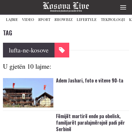
LAJME
VIDEO
SPORT
SHOWBIZ
LIFESTYLE
TEKNOLOGJI
K
TAG
lufta-ne-kosove
U gjetën 10 lajme:
Adem Jashari, foto e viteve 90-ta
Fëmijët martirë ende pa obelisk,
familjarët paralajmërojnë padi për
Serbinë