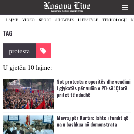
LAJME
VIDEO
SPORT
SHOWBIZ
LIFESTYLE
TEKNOLOGJI
K
TAG
protesta
U gjetën 10 lajme:
Sot protesta e opozitës dhe vendimi
i gjykatës për vulën e PD-së! Çfarë
pritet të ndodhë
Mavraj për Kurtin: Ishte i fundit që
na u bashkua në demonstrata