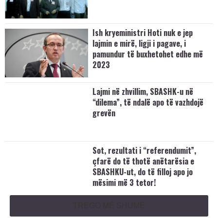
Ish kryeministri Hoti nuk e jep
lajmin e mirë, ligji i pagave, i
pamundur të buxhetohet edhe më
2023
Lajmi në zhvillim, SBASHK-u në
“dilema”, të ndalë apo të vazhdojë
grevën
Sot, rezultati i “referendumit”,
çfarë do të thotë anëtarësia e
SBASHKU-ut, do të filloj apo jo
mësimi më 3 tetor!
TREGO MË SHUMË