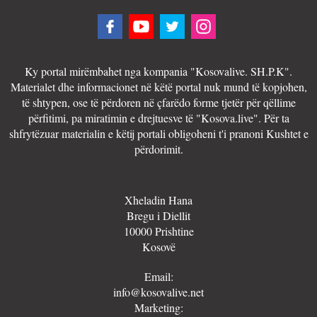
Ky portal mirëmbahet nga kompania "Kosovalive. SH.P.K".
Materialet dhe informacionet në këtë portal nuk mund të kopjohen,
të shtypen, ose të përdoren në çfarëdo forme tjetër për qëllime
përfitimi, pa miratimin e drejtuesve të "Kosova.live". Për ta
shfrytëzuar materialin e këtij portali obligoheni t'i pranoni Kushtet e
përdorimit.
Xheladin Hana
Bregu i Diellit
10000 Prishtine
Kosovë
Email:
info@kosovalive.net
Marketing: