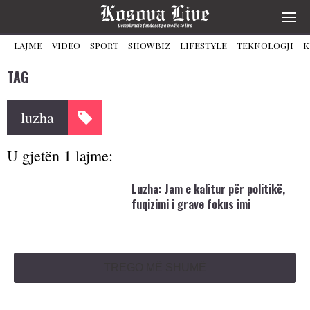
LAJME
VIDEO
SPORT
SHOWBIZ
LIFESTYLE
TEKNOLOGJI
K
TAG
luzha
U gjetën 1 lajme:
Luzha: Jam e kalitur për politikë,
fuqizimi i grave fokus imi
TREGO MË SHUMË