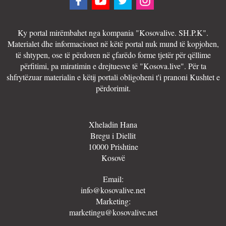
Ky portal mirëmbahet nga kompania "Kosovalive. SH.P.K".
Materialet dhe informacionet në këtë portal nuk mund të kopjohen,
të shtypen, ose të përdoren në çfarëdo forme tjetër për qëllime
përfitimi, pa miratimin e drejtuesve të "Kosova.live". Për ta
shfrytëzuar materialin e këtij portali obligoheni t'i pranoni Kushtet e
përdorimit.
Xheladin Hana
Bregu i Diellit
10000 Prishtine
Kosovë
Email:
info@kosovalive.net
Marketing:
marketingu@kosovalive.net