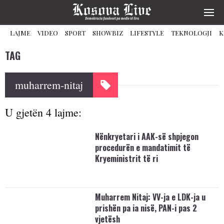
LAJME
VIDEO
SPORT
SHOWBIZ
LIFESTYLE
TEKNOLOGJI
K
TAG
muharrem-nitaj
U gjetën 4 lajme:
Nënkryetari i AAK-së shpjegon
procedurën e mandatimit të
Kryeministrit të ri
Muharrem Nitaj: VV-ja e LDK-ja u
prishën pa ia nisë, PAN-i pas 2
vjetësh