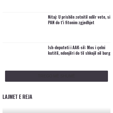
Nitaj: U prishën zotnitë ndër vete, si
PAN do t’i fitonim zgjedhjet
Ish-deputeti i AAK-së: Mos i çelni
kutitë, ndonjëri do të shkojë në burg
TREGO MË SHUMË
LAJMET E REJA