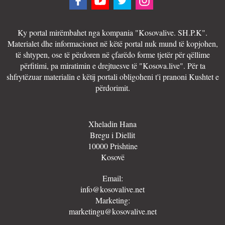
Ky portal mirëmbahet nga kompania "Kosovalive. SH.P.K".
Materialet dhe informacionet në këtë portal nuk mund të kopjohen,
të shtypen, ose të përdoren në çfarëdo forme tjetër për qëllime
përfitimi, pa miratimin e drejtuesve të "Kosova.live". Për ta
shfrytëzuar materialin e këtij portali obligoheni t'i pranoni Kushtet e
përdorimit.
Xheladin Hana
Bregu i Diellit
10000 Prishtine
Kosovë
Email:
info@kosovalive.net
Marketing:
marketingu@kosovalive.net