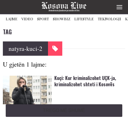
LAJME
VIDEO
SPORT
SHOWBIZ
LIFESTYLE
TEKNOLOGJI
K
TAG
natyra-kuci-2
U gjetën 1 lajme:
Kuçi: Kur kriminalizohet UÇK-ja,
kriminalizohet shteti i Kosovës
TREGO MË SHUMË