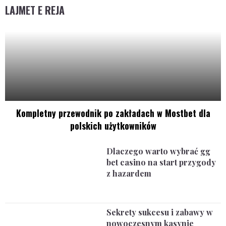
LAJMET E REJA
Kompletny przewodnik po zakładach w Mostbet dla
polskich użytkowników
Dlaczego warto wybrać gg
bet casino na start przygody
z hazardem
Sekrety sukcesu i zabawy w
nowoczesnym kasynie