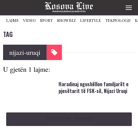
LAJME
VIDEO
SPORT
SHOWBIZ
LIFESTYLE
TEKNOLOGJI
K
TAG
nijazi-uruqi
U gjetën 1 lajme:
Haradinaj ngushëllon familjarët e
pjesëtarit të FSK-së, Nijazi Uruqi
TREGO MË SHUMË