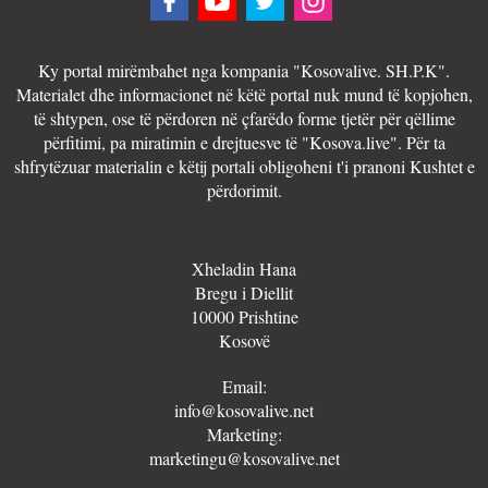
Ky portal mirëmbahet nga kompania "Kosovalive. SH.P.K".
Materialet dhe informacionet në këtë portal nuk mund të kopjohen,
të shtypen, ose të përdoren në çfarëdo forme tjetër për qëllime
përfitimi, pa miratimin e drejtuesve të "Kosova.live". Për ta
shfrytëzuar materialin e këtij portali obligoheni t'i pranoni Kushtet e
përdorimit.
Xheladin Hana
Bregu i Diellit
10000 Prishtine
Kosovë
Email:
info@kosovalive.net
Marketing:
marketingu@kosovalive.net