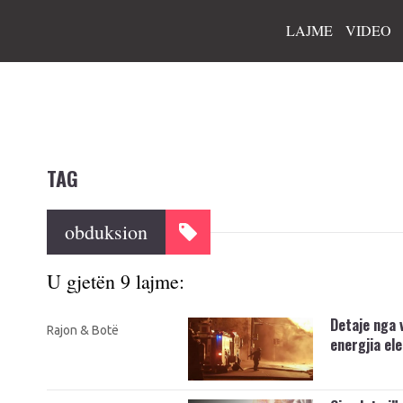
LAJME
VIDEO
TAG
obduksion
U gjetën 9 lajme:
Detaje nga 
Rajon & Botë
energjia ele