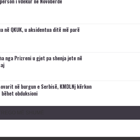
 person i vdekur në Novobërdë
ua në QKUK, u aksidentua ditë më parë
a nga Prizreni u gjet pa shenja jete në
aj
sovarit në burgun e Serbisë, KMDLNj kërkon
ë bëhet obduksioni
TREGO MË SHUMË