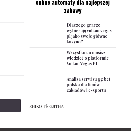
online automaty dla najlepszej
zabawy
Dlaczego gracze
wybierają vulkan vegas
pl jako swoje główne
kasyno?
Wszystko co musisz
wiedzieć o platformie
Vulkan Vegas PL
Analiza serwisu gg bet
polska dla fanów
zakładów i e-sportu
SHIKO TË GJITHA