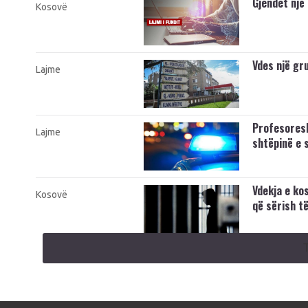
Gjendet një
Kosovë
Vdes një gr
Lajme
Profesoresh
Lajme
shtëpinë e s
Vdekja e ko
Kosovë
që sërish t