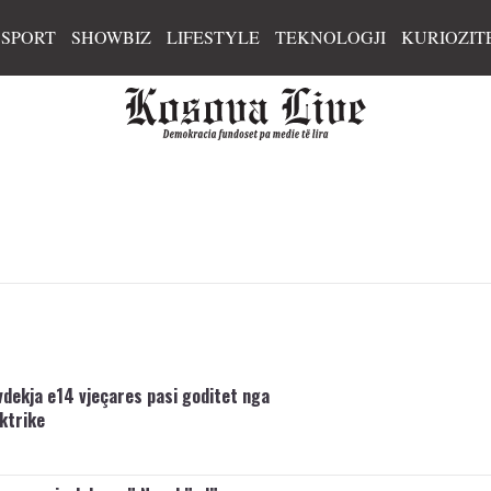
SPORT
SHOWBIZ
LIFESTYLE
TEKNOLOGJI
KURIOZIT
vdekja e14 vjeçares pasi goditet nga
ktrike