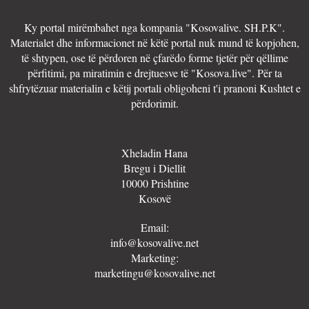
Ky portal mirëmbahet nga kompania "Kosovalive. SH.P.K".
Materialet dhe informacionet në këtë portal nuk mund të kopjohen,
të shtypen, ose të përdoren në çfarëdo forme tjetër për qëllime
përfitimi, pa miratimin e drejtuesve të "Kosova.live". Për ta
shfrytëzuar materialin e këtij portali obligoheni t'i pranoni Kushtet e
përdorimit.
Xheladin Hana
Bregu i Diellit
10000 Prishtine
Kosovë
Email:
info@kosovalive.net
Marketing:
marketingu@kosovalive.net