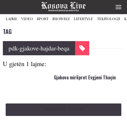
LAJME
VIDEO
SPORT
SHOWBIZ
LIFESTYLE
TEKNOLOGJI
K
TAG
pdk-gjakove-hajdar-beqa
U gjetën 1 lajme:
Gjakova mirëpret Evgjeni Thaçin
TREGO MË SHUMË