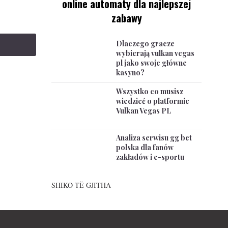
online automaty dla najlepszej
zabawy
Dlaczego gracze
wybierają vulkan vegas
pl jako swoje główne
kasyno?
Wszystko co musisz
wiedzieć o platformie
Vulkan Vegas PL
Analiza serwisu gg bet
polska dla fanów
zakładów i e-sportu
SHIKO TË GJITHA