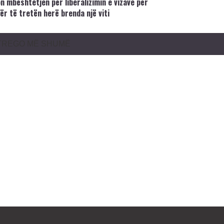
n mbështetjen për liberalizimin e vizave për
ër të tretën herë brenda një viti
TREGO MË SHUMË