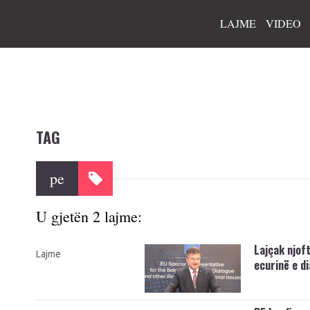
LAJME
VIDEO
TAG
pe
U gjetën 2 lajme:
Lajçak njof
Lajme
ecurinë e d