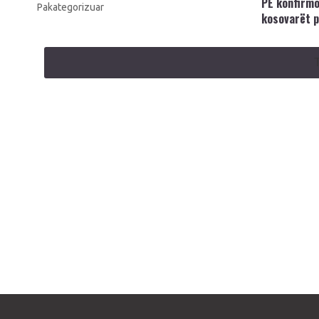
PE konfirmo
Pakategorizuar
kosovarët p