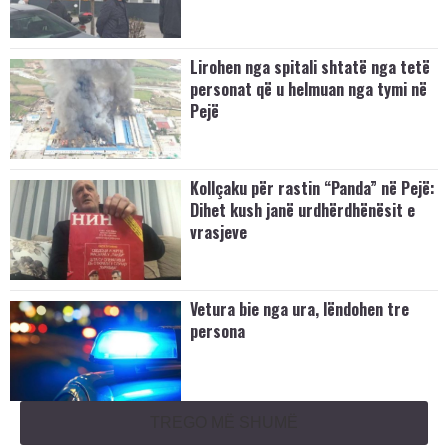
Lirohen nga spitali shtatë nga tetë
personat që u helmuan nga tymi në
Pejë
Kollçaku për rastin “Panda” në Pejë:
Dihet kush janë urdhërdhënësit e
vrasjeve
Vetura bie nga ura, lëndohen tre
persona
TREGO MË SHUMË