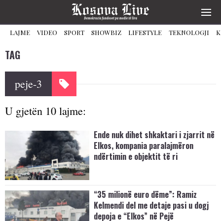
LAJME
VIDEO
SPORT
SHOWBIZ
LIFESTYLE
TEKNOLOGJI
K
TAG
peje-3
U gjetën 10 lajme:
​Ende nuk dihet shkaktari i zjarrit në
Elkos, kompania paralajmëron
ndërtimin e objektit të ri
“35 milionë euro dëme”: Ramiz
Kelmendi del me detaje pasi u dogj
depoja e “Elkos” në Pejë