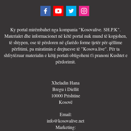
Ky portal mirëmbahet nga kompania "Kosovalive. SH.P.K".
Materialet dhe informacionet në këtë portal nuk mund të kopjohen,
të shtypen, ose të përdoren në çfarëdo forme tjetër për qëllime
përfitimi, pa miratimin e drejtuesve të "Kosova.live". Për ta
shfrytëzuar materialin e këtij portali obligoheni t'i pranoni Kushtet e
përdorimit.
Xheladin Hana
Bregu i Diellit
10000 Prishtine
Kosovë
Email:
info@kosovalive.net
Marketing: