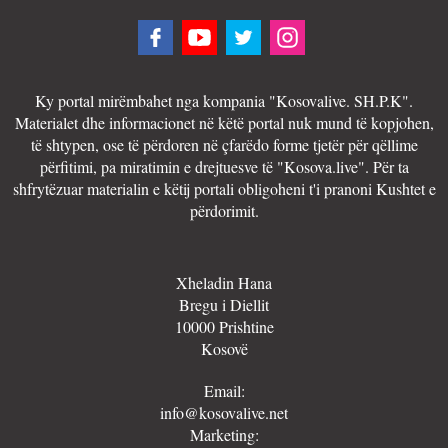
Ky portal mirëmbahet nga kompania "Kosovalive. SH.P.K".
Materialet dhe informacionet në këtë portal nuk mund të kopjohen,
të shtypen, ose të përdoren në çfarëdo forme tjetër për qëllime
përfitimi, pa miratimin e drejtuesve të "Kosova.live". Për ta
shfrytëzuar materialin e këtij portali obligoheni t'i pranoni Kushtet e
përdorimit.
Xheladin Hana
Bregu i Diellit
10000 Prishtine
Kosovë
Email:
info@kosovalive.net
Marketing: