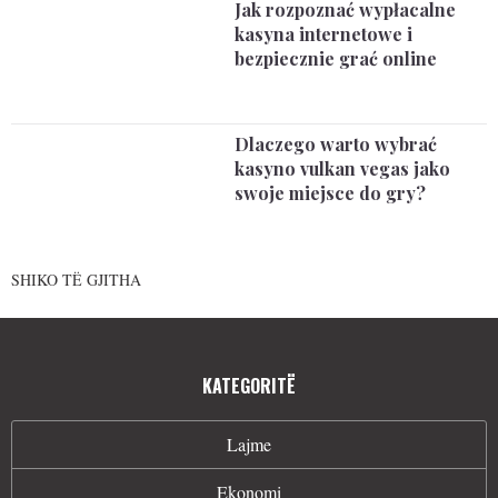
Jak rozpoznać wypłacalne
kasyna internetowe i
bezpiecznie grać online
Dlaczego warto wybrać
kasyno vulkan vegas jako
swoje miejsce do gry?
SHIKO TË GJITHA
KATEGORITË
Lajme
Ekonomi