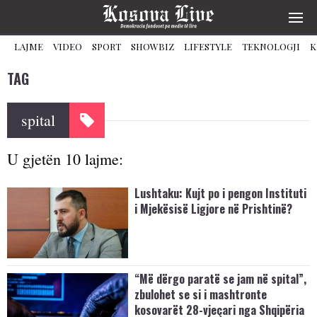
LAJME
VIDEO
SPORT
SHOWBIZ
LIFESTYLE
TEKNOLOGJI
K
TAG
spital
U gjetën 10 lajme:
Lushtaku: Kujt po i pengon Instituti
i Mjekësisë Ligjore në Prishtinë?
“Më dërgo paratë se jam në spital”,
zbulohet se si i mashtronte
kosovarët 28-vjeçari nga Shqipëria