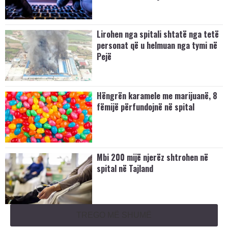
Lirohen nga spitali shtatë nga tetë
personat që u helmuan nga tymi në
Pejë
Hëngrën karamele me marijuanë, 8
fëmijë përfundojnë në spital
Mbi 200 mijë njerëz shtrohen në
spital në Tajland
TREGO MË SHUMË