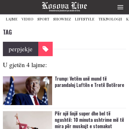
LAJME
VIDEO
SPORT
SHOWBIZ
LIFESTYLE
TEKNOLOGJI
K
TAG
perpjekje
U gjetën 4 lajme:
Trump: Vetëm unë mund të
parandaloj Luftën e Tretë Botërore
Për një linjë super dhe bel të
ngushtë: 10 minuta ushtrime më të
mira për muskujt e stomakut