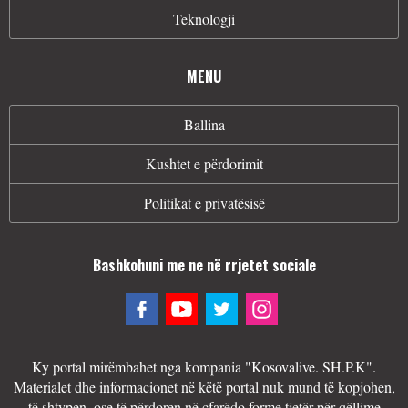
Teknologji
MENU
Ballina
Kushtet e përdorimit
Politikat e privatësisë
Bashkohuni me ne në rrjetet sociale
Ky portal mirëmbahet nga kompania "Kosovalive. SH.P.K".
Materialet dhe informacionet në këtë portal nuk mund të kopjohen,
të shtypen, ose të përdoren në çfarëdo forme tjetër për qëllime