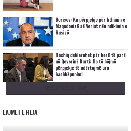
Borisov: Ka përpjekje për kthimin e
Maqedonisë së Veriut nën ndikimin e
Rusisë
Rashiq deklarohet për herë të parë
në Qeverinë Kurti: Do të bëjmë
përpjekje të ndërtojmë ura
bashkëpunimi
TREGO MË SHUMË
LAJMET E REJA