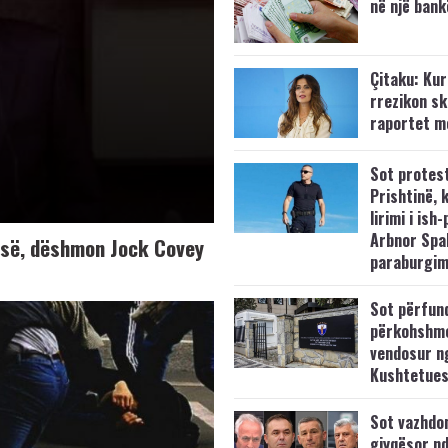
në një bank
Çitaku: Kurt
rrezikon s
raportet m
Sot protes
Prishtinë, 
lirimi i ish-
Arbnor Spa
K-së, dëshmon Jock Covey
paraburgim
Sot përfun
përkohshm
vendosur n
Kushtetue
Sot vazhdo
gjyqësor nd