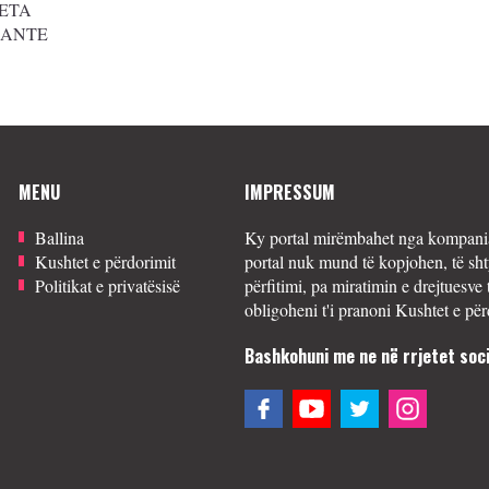
ETA
SANTE
MENU
IMPRESSUM
Ballina
Ky portal mirëmbahet nga kompania
Kushtet e përdorimit
portal nuk mund të kopjohen, të sht
Politikat e privatësisë
përfitimi, pa miratimin e drejtuesve 
obligoheni t'i pranoni Kushtet e për
Bashkohuni me ne në rrjetet soci