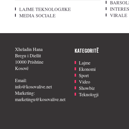
BARSOL
INTERE
LAJME TEKNOLOGJIKE
VIRALE
MEDIA SOCIALE
Xheladin Hana
KATEGORITË
Bregu i Diellit
10000 Prishtine
Lajme
Kosovë
Ekonomi
Sport
Email:
Video
info@kosovalive.net
Showbiz
Marketing:
Teknologji
marketingu@kosovalive.net