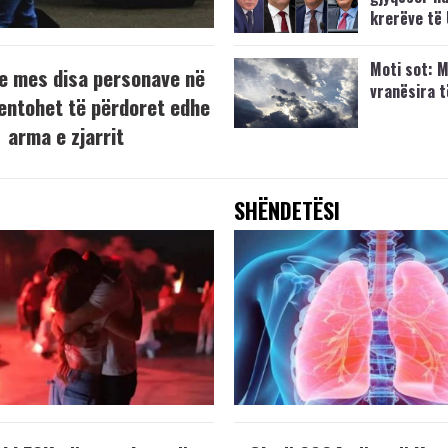
krerëve të
Moti sot: M
e mes disa personave në
vranësira 
tentohet të përdoret edhe
arma e zjarrit
SHËNDETËSI