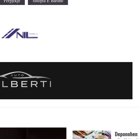
Perpjekje
Shtepia E Bardhe
Deponohen 