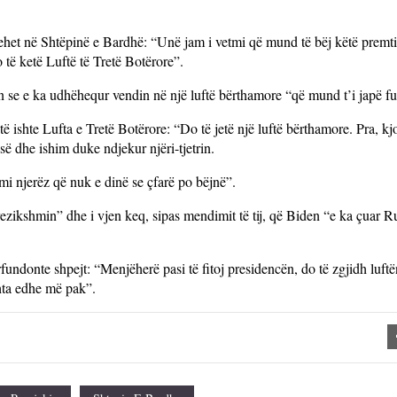
ehet në Shtëpinë e Bardhë: “Unë jam i vetmi që mund të bëj këtë premt
 të ketë Luftë të Tretë Botërore”.
 se e ka udhëhequr vendin në një luftë bërthamore “që mund t’i japë fu
 ishte Lufta e Tretë Botërore: “Do të jetë një luftë bërthamore. Pra, kj
ë dhe ishim duke ndjekur njëri-tjetrin.
mi njerëz që nuk e dinë se çfarë po bëjnë”.
zikshmin” dhe i vjen keq, sipas mendimit të tij, që Biden “e ka çuar Ru
fundonte shpejt: “Menjëherë pasi të fitoj presidencën, do të zgjidh luftë
hta edhe më pak”.