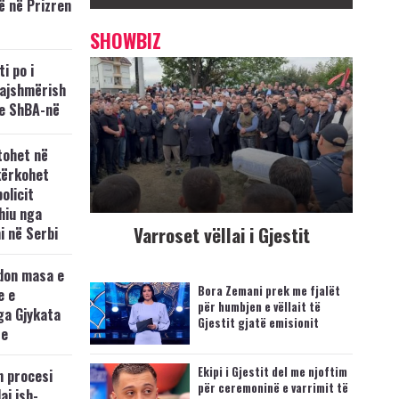
ë në Prizren
SHOWBIZ
i po i
kajshmërish
e ShBA-në
tohet në
kërkohet
policit
hiu nga
Varroset vëllai i Gjestit
i në Serbi
don masa e
Bora Zemani prek me fjalët
e e
për humbjen e vëllait të
ga Gjykata
Gjestit gjatë emisionit
se
Ekipi i Gjestit del me njoftim
n procesi
për ceremoninë e varrimit të
aj ish-