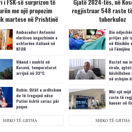
i i FSK-së surprizon të
Gjatë 2024-tës, në Kos
urën me një propozim
regjistruar 548 raste t
k martese në Prishtinë
tuberkuloz
Ambasadori Antonini
Bie ndjeshëm
vlerëson angazhimin e
pritjes për 
ushtarëve italianë në
në Klinikën 
KFOR
së Fëmijëve
Vikend i nxehtë në
Rastet me i
Kosovë, temperaturat
virale, qytet
arrijnë në 33°C
këshillohen 
në ushqim d
Rubio: Ditët e ardhshme
Mbi një mijë
do të tregojnë nëse
raste të reg
Putini është serioz për
kancer në O
paqen
SHIKO TË GJITHA
SHIKO TË GJITHA