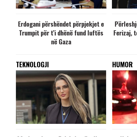
Erdogani përshëndet përpjekjet e
Përleshj
Trumpit për t’i dhënë fund luftës
Ferizaj, 
në Gaza
TEKNOLOGJI
HUMOR