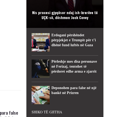
Nis procesi gjyqësor ndaj ish-krerëve të
UÇK-së, dëshmon Jock Covey
Erdogani përshëndet
përpjekjet e Trumpit për t’i
dhënë fund luftës në Gaza
Përleshje mes disa personave
në Ferizaj, tentohet të
përdoret edhe arma e zjarrit
Deponohen para false në një
bankë në Prizren
SHIKO TË GJITHA
para false