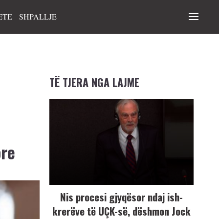
ETE
SHPALLJE
TË TJERA NGA LAJME
ore
Nis procesi gjyqësor ndaj ish-
krerëve të UÇK-së, dëshmon Jock