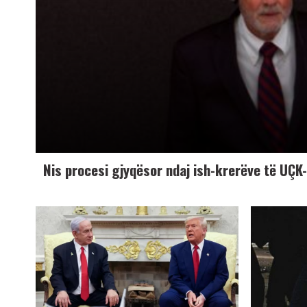
Nis procesi gjyqësor ndaj ish-krerëve të UÇ