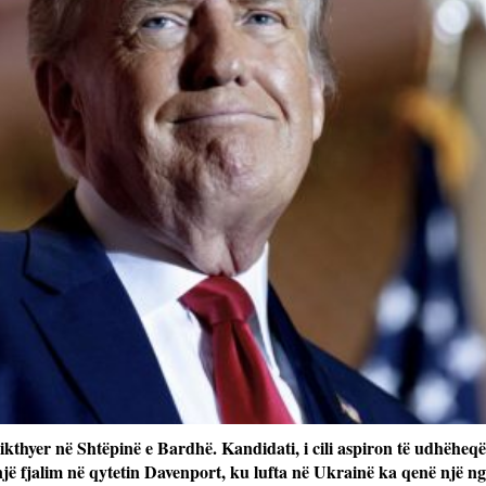
kthyer në Shtëpinë e Bardhë. Kandidati, i cili aspiron të udhëheqë
jë fjalim në qytetin Davenport, ku lufta në Ukrainë ka qenë një ng