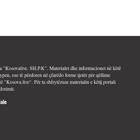
 "Kosovalive. SH.P.K". Materialet dhe informacionet në këtë
ypen, ose të përdoren në çfarëdo forme tjetër për qëllime
të "Kosova.live". Për ta shfrytëzuar materialin e këtij portali
dorimit.
ale