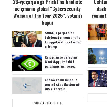
23-vjeçarja nga Prishtina finaliste
Ushtar
në çmimin global “Cybersecurity
dash
Woman of the Year 2025”, votimi i
romanti
hapur
SHBA-ja përjashton
telefonat e mençur dhe
kompjuterët nga tarifat
e Trump
Kujdes nëse përdorni
WhatsApp, ky është
paralajmërimi serioz
eKosova tani mund të
merret si aplikacion në
iOS e Android
SHIKO TË GJITHA