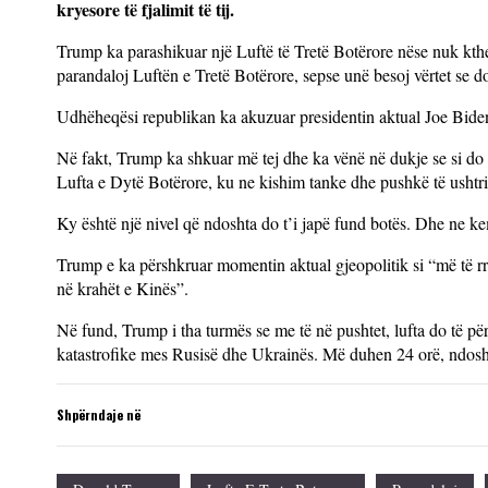
kryesore të fjalimit të tij.
Trump ka parashikuar një Luftë të Tretë Botërore nëse nuk kth
parandaloj Luftën e Tretë Botërore, sepse unë besoj vërtet se do
Udhëheqësi republikan ka akuzuar presidentin aktual Joe Biden
Në fakt, Trump ka shkuar më tej dhe ka vënë në dukje se si do të
Lufta e Dytë Botërore, ku ne kishim tanke dhe pushkë të ushtris
Ky është një nivel që ndoshta do t’i japë fund botës. Dhe ne ke
Trump e ka përshkruar momentin aktual gjeopolitik si “më të rre
në krahët e Kinës”.
Në fund, Trump i tha turmës se me të në pushtet, lufta do të për
katastrofike mes Rusisë dhe Ukrainës. Më duhen 24 orë, ndos
Shpërndaje në