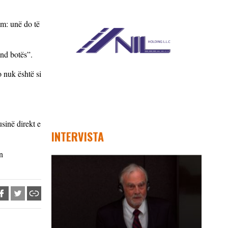
im: unë do të
nd botës”.
o nuk është si
sinë direkt e
INTERVISTA
n