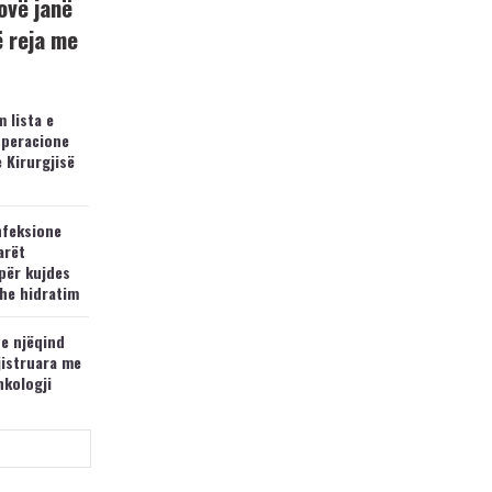
ovë janë
ë reja me
 lista e
operacione
e Kirurgjisë
nfeksione
arët
për kujdes
he hidratim
 e njëqind
jistruara me
nkologji