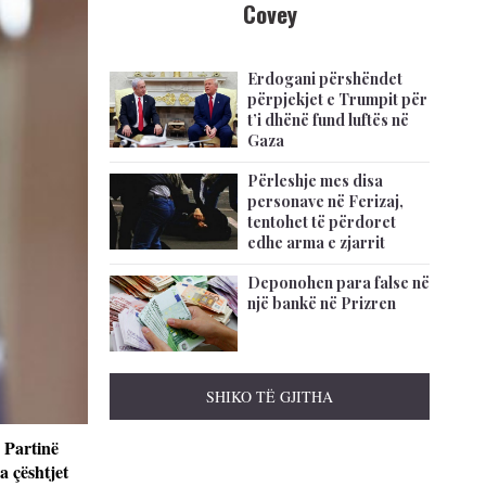
Covey
Erdogani përshëndet
përpjekjet e Trumpit për
t’i dhënë fund luftës në
Gaza
Përleshje mes disa
personave në Ferizaj,
tentohet të përdoret
edhe arma e zjarrit
Deponohen para false në
një bankë në Prizren
SHIKO TË GJITHA
 Partinë
a çështjet