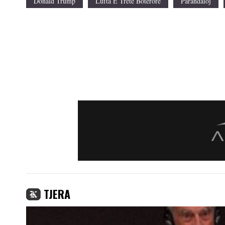
Donald Trump
Lufta E Trete Boterore
Parandaloj
TJERA