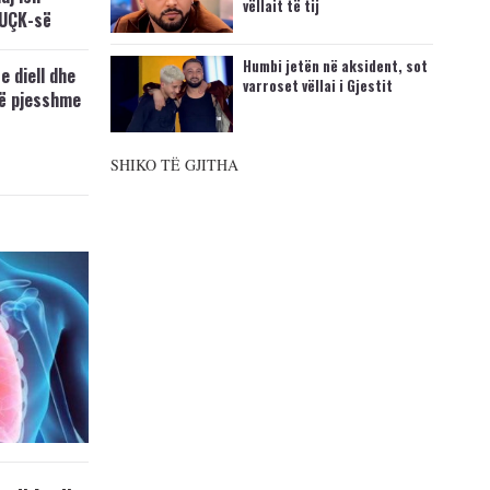
vëllait të tij
 UÇK-së
Humbi jetën në aksident, sot
e diell dhe
varroset vëllai i Gjestit
të pjesshme
SHIKO TË GJITHA