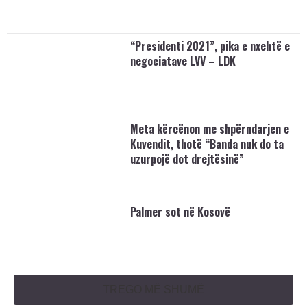
“Presidenti 2021”, pika e nxehtë e
negociatave LVV – LDK
Meta kërcënon me shpërndarjen e
Kuvendit, thotë “Banda nuk do ta
uzurpojë dot drejtësinë”
Palmer sot në Kosovë
TREGO MË SHUMË