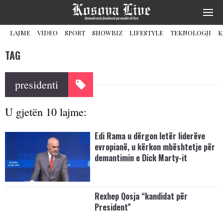
LAJME
VIDEO
SPORT
SHOWBIZ
LIFESTYLE
TEKNOLOGJI
K
TAG
presidenti
U gjetën 10 lajme:
Edi Rama u dërgon letër liderëve
evropianë, u kërkon mbështetje për
demantimin e Dick Marty-it
Rexhep Qosja “kandidat për
President”