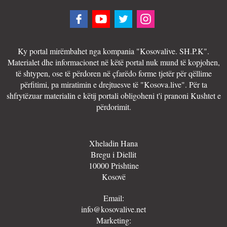
Ky portal mirëmbahet nga kompania "Kosovalive. SH.P.K".
Materialet dhe informacionet në këtë portal nuk mund të kopjohen,
të shtypen, ose të përdoren në çfarëdo forme tjetër për qëllime
përfitimi, pa miratimin e drejtuesve të "Kosova.live". Për ta
shfrytëzuar materialin e këtij portali obligoheni t'i pranoni Kushtet e
përdorimit.
Xheladin Hana
Bregu i Diellit
10000 Prishtine
Kosovë
Email:
info@kosovalive.net
Marketing: