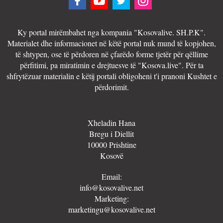
Ky portal mirëmbahet nga kompania "Kosovalive. SH.P.K".
Materialet dhe informacionet në këtë portal nuk mund të kopjohen,
të shtypen, ose të përdoren në çfarëdo forme tjetër për qëllime
përfitimi, pa miratimin e drejtuesve të "Kosova.live". Për ta
shfrytëzuar materialin e këtij portali obligoheni t'i pranoni Kushtet e
përdorimit.
Xheladin Hana
Bregu i Diellit
10000 Prishtine
Kosovë
Email:
info@kosovalive.net
Marketing:
marketingu@kosovalive.net