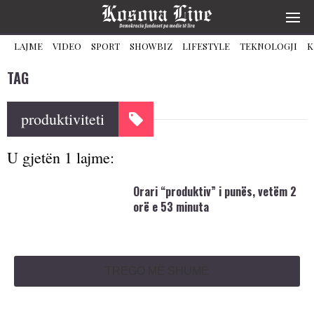
LAJME
VIDEO
SPORT
SHOWBIZ
LIFESTYLE
TEKNOLOGJI
K
TAG
produktiviteti
U gjetën 1 lajme:
Orari “produktiv” i punës, vetëm 2
orë e 53 minuta
TREGO MË SHUMË