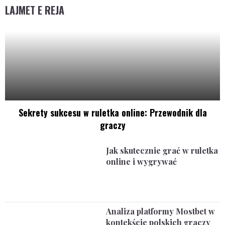
LAJMET E REJA
Sekrety sukcesu w ruletka online: Przewodnik dla
graczy
Jak skutecznie grać w ruletka
online i wygrywać
Analiza platformy Mostbet w
kontekście polskich graczy