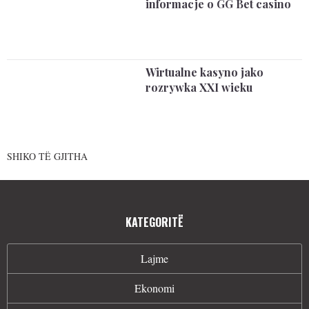
informacje o GG Bet casino
Wirtualne kasyno jako
rozrywka XXI wieku
SHIKO TË GJITHA
KATEGORITË
Lajme
Ekonomi