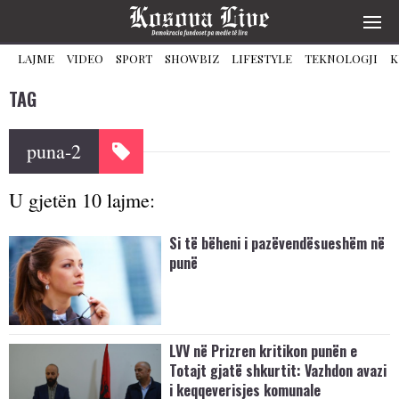
LAJME
VIDEO
SPORT
SHOWBIZ
LIFESTYLE
TEKNOLOGJI
K
TAG
puna-2
U gjetën 10 lajme:
Si të bëheni i pazëvendësueshëm në
punë
LVV në Prizren kritikon punën e
Totajt gjatë shkurtit: Vazhdon avazi
i keqqeverisjes komunale