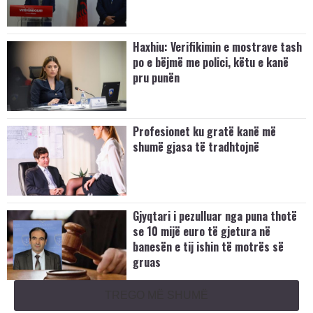
Haxhiu: Verifikimin e mostrave tash
po e bëjmë me polici, këtu e kanë
pru punën
Profesionet ku gratë kanë më
shumë gjasa të tradhtojnë
Gjyqtari i pezulluar nga puna thotë
se 10 mijë euro të gjetura në
banesën e tij ishin të motrës së
gruas
TREGO MË SHUMË