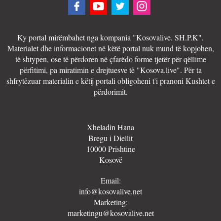
Ky portal mirëmbahet nga kompania "Kosovalive. SH.P.K".
Materialet dhe informacionet në këtë portal nuk mund të kopjohen,
të shtypen, ose të përdoren në çfarëdo forme tjetër për qëllime
përfitimi, pa miratimin e drejtuesve të "Kosova.live". Për ta
shfrytëzuar materialin e këtij portali obligoheni t'i pranoni Kushtet e
përdorimit.
Xheladin Hana
Bregu i Diellit
10000 Prishtine
Kosovë
Email:
info@kosovalive.net
Marketing:
marketingu@kosovalive.net