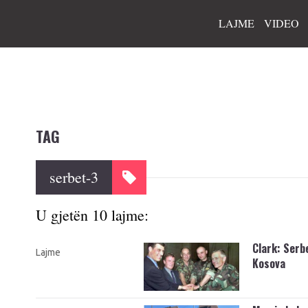
LAJME
VIDEO
TAG
serbet-3
U gjetën 10 lajme:
Clark: Serb
Lajme
Kosova