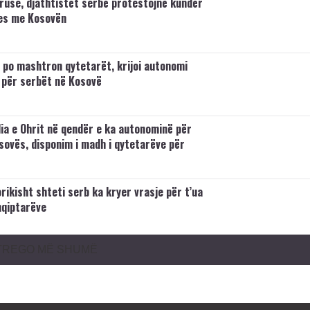
ruse, djathtistët serbë protestojnë kundër
es me Kosovën
i po mashtron qytetarët, krijoi autonomi
e për serbët në Kosovë
dia e Ohrit në qendër e ka autonominë për
sovës, disponim i madh i qytetarëve për
rikisht shteti serb ka kryer vrasje për t’ua
hqiptarëve
TREGO MË SHUMË