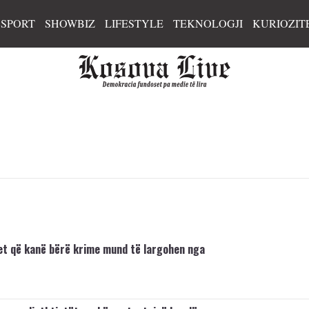
SPORT
SHOWBIZ
LIFESTYLE
TEKNOLOGJI
KURIOZIT
et që kanë bërë krime mund të largohen nga