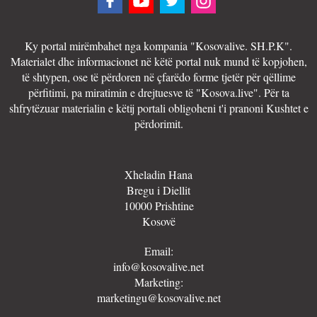
Ky portal mirëmbahet nga kompania "Kosovalive. SH.P.K".
Materialet dhe informacionet në këtë portal nuk mund të kopjohen,
të shtypen, ose të përdoren në çfarëdo forme tjetër për qëllime
përfitimi, pa miratimin e drejtuesve të "Kosova.live". Për ta
shfrytëzuar materialin e këtij portali obligoheni t'i pranoni Kushtet e
përdorimit.
Xheladin Hana
Bregu i Diellit
10000 Prishtine
Kosovë
Email:
info@kosovalive.net
Marketing:
marketingu@kosovalive.net