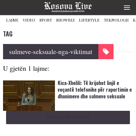
LAJME
VIDEO
SPORT
SHOWBIZ
LIFESTYLE
TEKNOLOGJI
K
TAG
sulmeve-seksuale-nga-viktimat
U gjetën 1 lajme:
Kica-Xhelili: Të krijohet linjë e
veçantë telefonike për raportimin e
dhunimeve dhe sulmeve seksuale
TREGO MË SHUMË