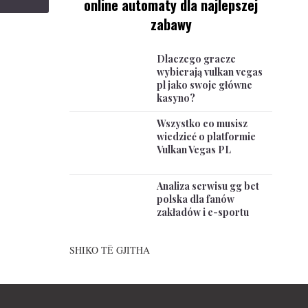
online automaty dla najlepszej
zabawy
Dlaczego gracze
wybierają vulkan vegas
pl jako swoje główne
kasyno?
Wszystko co musisz
wiedzieć o platformie
Vulkan Vegas PL
Analiza serwisu gg bet
polska dla fanów
zakładów i e-sportu
SHIKO TË GJITHA