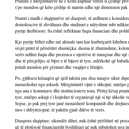
Praninë e mërgimtarëve ne e kemi kuptuar vetëm si çështje priv
s’po mendon që këto çështje të marrin edhe një dimension pak
Numri i madh i shqiptarëve në diasporë, të ardhurat e konsider
demokracive të zhvilluara dhe studimet e ndryshme mbi ndikim
pyetje thelbësore: Sa është reflektuar fuqia financiare dhe pol
Kjo pyetje bëhet edhe më aktuale tani kur kurbetçarët kthehen 
sivjet pritet të përsëritet shumëçka: dasma të zhurmshme, kolon
verës ndihet fuqia dhe prezenca e njerëzve të munguar dhe një m
dhe të përcjelljes së bijve e të bijave të tyre, ndërkohë që babal
prindi mendon për gëzimet dhe vuajtjet e fëmijës.
Po, gjithsesi kënaqësi që sjell takimi pas disa muajve sikur s
menaxhohet nga askush. Mërgimtarët vijnë e shkojnë, mirëpo pë
nga ana e komunave dhe institucioneve tona. Përtej kësaj pranin
tyre, mirëpo askujt s’i kujtohet të organizojë një si tip shkolle
Sepse, jo pak prej tyre janë menaxherë kompanish dhe drejtues 
mos i shfrytëzojmë, të paktën gjatë ditëve të verës.
Diaspora shqiptare, sikundër dihet, nuk është përfshirë në pro
që të plotësojë financiarisht boshllëqet që nuk mbulohen nga inst