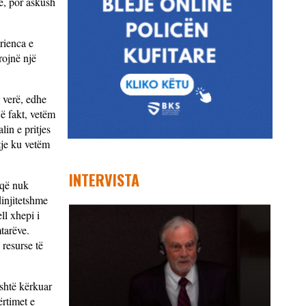
e, por askush
rienca e
rojnë një
 verë, edhe
Në fakt, vetëm
in e pritjes
atje ku vetëm
INTERVISTA
 që nuk
injitetshme
ll xhepi i
mtarëve.
 resurse të
është kërkuar
ërtimet e