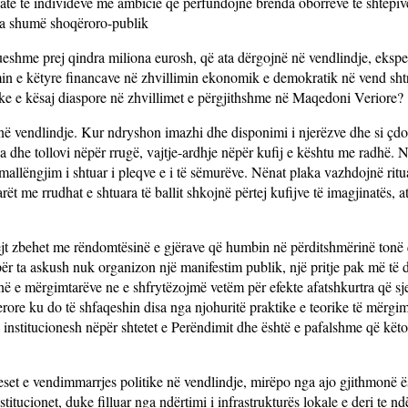
ate të individëve me ambicie që përfundojnë brenda oborreve të shtëpiv
 a shumë shoqëroro-publik
ueshme prej qindra miliona eurosh, që ata dërgojnë në vendlindje, ekspe
in e këtyre financave në zhvillimin ekonomik e demokratik në vend sht
itike e kësaj diaspore në zhvillimet e përgjithshme në Maqedoni Veriore?
në vendlindje. Kur ndryshon imazhi dhe disponimi i njerëzve dhe si çdo
a dhe tollovi nëpër rrugë, vajtje-ardhje nëpër kufij e kështu me radhë. 
allëngjim i shtuar i pleqve e i të sëmurëve. Nënat plaka vazhdojnë ritual
larët me rrudhat e shtuara të ballit shkojnë përtej kufijve të imagjinatës, 
hpejt zbehet me rëndomtësinë e gjërave që humbin në përditshmërinë tonë
r ta askush nuk organizon një manifestim publik, një pritje pak më të d
ë e mërgimtarëve ne e shfrytëzojmë vetëm për efekte afatshkurtra që sje
 verore ku do të shfaqeshin disa nga njohuritë praktike e teorike të mërgi
institucionesh nëpër shtetet e Perëndimit dhe është e pafalshme që këto
ceset e vendimmarrjes politike në vendlindje, mirëpo nga ajo gjithmonë 
itucionet, duke filluar nga ndërtimi i infrastrukturës lokale e deri te nd