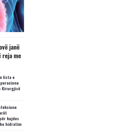
ovë janë
ë reja me
 lista e
operacione
e Kirurgjisë
nfeksione
arët
për kujdes
he hidratim