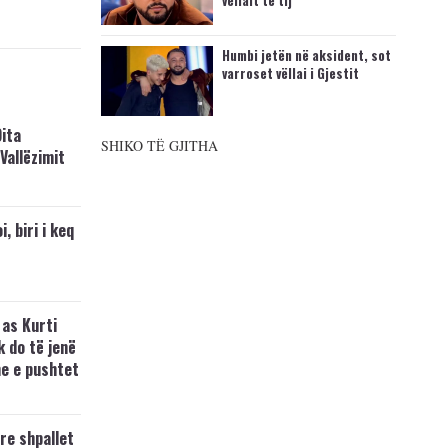
vëllait të tij
Humbi jetën në aksident, sot
varroset vëllai i Gjestit
ita
SHIKO TË GJITHA
Vallëzimit
, biri i keq
as Kurti
 do të jenë
ne e pushtet
re shpallet