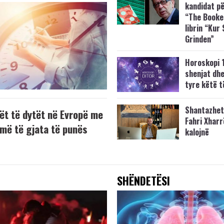
kandidat p
“The Booke
librin “Kur
Grinden”
Horoskopi 
shenjat dh
tyre këtë t
Shantazhet
ët të dytët në Evropë me
Fahri Xharr
 më të gjata të punës
kalojnë
SHËNDETËSI