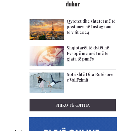
duhur
Qytetet dhe shtetet më të
postuara në Instagram
të vitit 2024
Shqiptarët të dytët në
Evropë me orët më të
gjata të punës
Sot është Dita Botërore
e Vallëzimit
SHIKO TË GJITHA