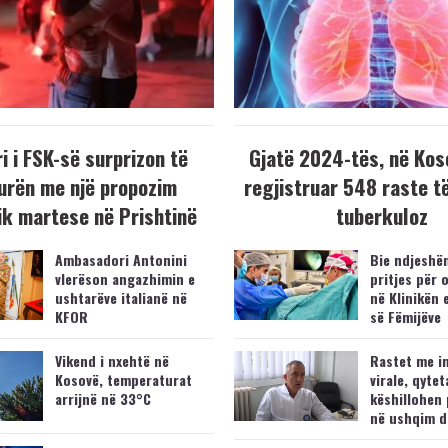
i i FSK-së surprizon të
Gjatë 2024-tës, në Kos
urën me një propozim
regjistruar 548 raste t
k martese në Prishtinë
tuberkuloz
Ambasadori Antonini
Bie ndjeshëm
vlerëson angazhimin e
pritjes për 
ushtarëve italianë në
në Klinikën 
KFOR
së Fëmijëve
Vikend i nxehtë në
Rastet me i
Kosovë, temperaturat
virale, qytet
arrijnë në 33°C
këshillohen 
në ushqim d