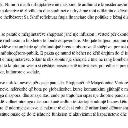
k. Numri i madh i shqiptarëve në diasporë, të ardhurat e konsiderueshm
demokracive të zhvilluara dhe studimet e ndryshme mbi ndikimin e këtyr
thelbësore: Sa është reflektuar fuqia financiare dhe politike e kësaj di
n se paratë e mërgimtarëve shqiptarë janë një infuzion i vërtetë për eko
rimbursimin buxhetor të fondeve qeveritare. Me fjalë të tjera, praninë 
ividëve me ambicie që përfundojnë brenda oborreve të shtëpive, por ask
më shoqëroro-publik. E pakta që mund të bëhet në këtë drejtim do të is
rset e mërgimtarëve. Sikur të ekzistonte një shoqatë e tillë në rang kombët
o ta kuptonim vetëm si çështje personale të individëve, por edhe si pr
e, kulturore e sociale.
dave nuk ka nevojë për qasje parciale. Shqiptarët në Maqedoninë Veriore
lemeve, ndërkohë që bota po globalizohet, kurse komunikimi gjithnjë e
ga diaspora, dhe anasjelltas, ende po trajtohen sipas një dioptrie parcia
ividë vullnetmirë nga diaspora kanë ardhur të startojnë ndonjë biznes këtu
re të ndërmjetësuesve të caktuar të cilët si cuba të uritur kanë dëbuar s
titucionale që do të ishte në funksion të aktivizimit të kapaciteteve dhe 