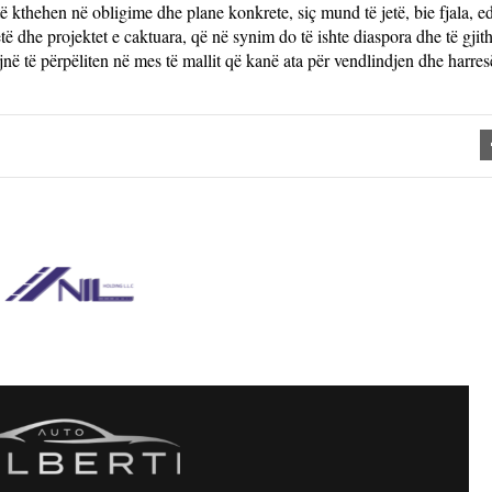
të kthehen në obligime dhe plane konkrete, siç mund të jetë, bie fjala, e
etë dhe projektet e caktuara, që në synim do të ishte diaspora dhe të gjit
në të përpëliten në mes të mallit që kanë ata për vendlindjen dhe harres