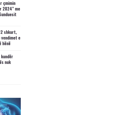
ër çmimin
r 2024” me
 Sunduesit
12 shkurt,
e vendimet e
ë hënë
 kundër
ës nuk