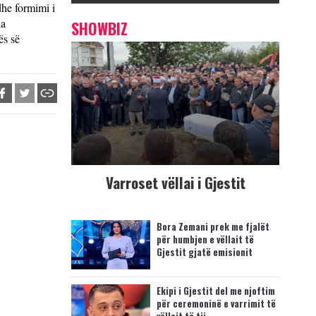
dhe formimi i
ha
SHOWBIZ
ës së
Varroset vëllai i Gjestit
Bora Zemani prek me fjalët
për humbjen e vëllait të
Gjestit gjatë emisionit
Ekipi i Gjestit del me njoftim
për ceremoninë e varrimit të