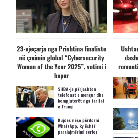
23-vjeçarja nga Prishtina finaliste
Ushtar
në çmimin global “Cybersecurity
dash
Woman of the Year 2025”, votimi i
romanti
hapur
SHBA-ja përjashton
telefonat e mençur dhe
kompjuterët nga tarifat
e Trump
Kujdes nëse përdorni
WhatsApp, ky është
paralajmërimi serioz