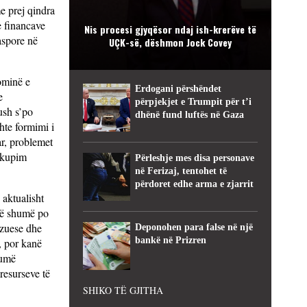
e prej qindra
e financave
Nis procesi gjyqësor ndaj ish-krerëve të
aspore në
UÇK-së, dëshmon Jock Covey
nominë e
Erdogani përshëndet
e
përpjekjet e Trumpit për t’i
ush s’po
dhënë fund luftës në Gaza
hte formimi i
ar, problemet
eokupim
Përleshje mes disa personave
në Ferizaj, tentohet të
përdoret edhe arma e zjarrit
 aktualisht
 më shumë po
lizuese dhe
Deponohen para false në një
bankë në Prizren
, por kanë
humë
resurseve të
SHIKO TË GJITHA