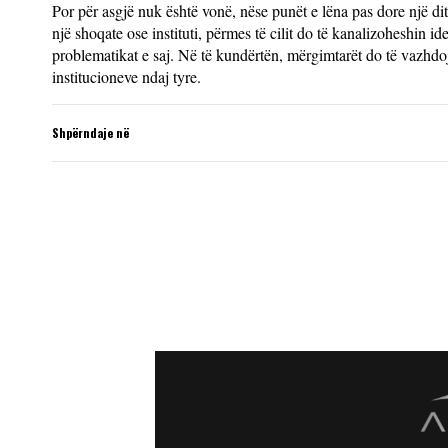
Por për asgjë nuk është vonë, nëse punët e lëna pas dore një di
një shoqate ose instituti, përmes të cilit do të kanalizoheshin id
problematikat e saj. Në të kundërtën, mërgimtarët do të vazhdoj
institucioneve ndaj tyre.
Shpërndaje në