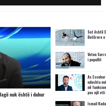
Sot është D
Botërore e 
Veton Surroi
i popullit
As Escobar 
ndoshta nuk
në funksio
pas një viti
 Hagë nuk është i duhur
Ismail Kada