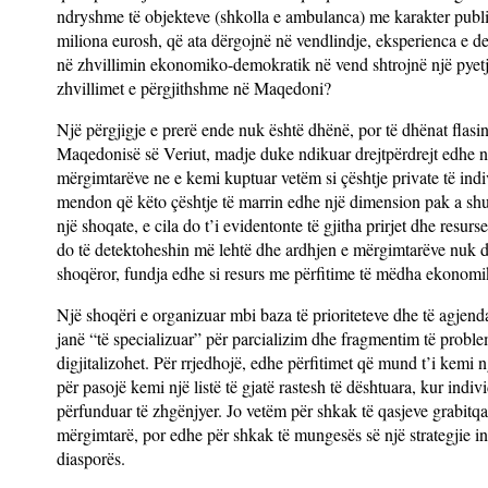
ndryshme të objekteve (shkolla e ambulanca) me karakter publi
miliona eurosh, që ata dërgojnë në vendlindje, eksperienca e 
në zhvillimin ekonomiko-demokratik në vend shtrojnë një pyetje 
zhvillimet e përgjithshme në Maqedoni?
Një përgjigje e prerë ende nuk është dhënë, por të dhënat flasi
Maqedonisë së Veriut, madje duke ndikuar drejtpërdrejt edhe në 
mërgimtarëve ne e kemi kuptuar vetëm si çështje private të ind
mendon që këto çështje të marrin edhe një dimension pak a shu
një shoqate, e cila do t’i evidentonte të gjitha prirjet dhe resu
do të detektoheshin më lehtë dhe ardhjen e mërgimtarëve nuk d
shoqëror, fundja edhe si resurs me përfitime të mëdha ekonomik
Një shoqëri e organizuar mbi baza të prioriteteve dhe të agjen
janë “të specializuar” për parcializim dhe fragmentim të prob
digjitalizohet. Për rrjedhojë, edhe përfitimet që mund t’i kemi n
për pasojë kemi një listë të gjatë rastesh të dështuara, kur ind
përfunduar të zhgënjyer. Jo vetëm për shkak të qasjeve grabitqa
mërgimtarë, por edhe për shkak të mungesës së një strategjie ins
diasporës.