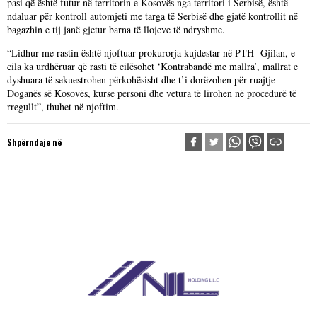
pasi që është futur në territorin e Kosovës nga territori i Serbisë, është
ndaluar për kontroll automjeti me targa të Serbisë dhe gjatë kontrollit në
bagazhin e tij janë gjetur barna të llojeve të ndryshme.
“Lidhur me rastin është njoftuar prokurorja kujdestar në PTH- Gjilan, e
cila ka urdhëruar që rasti të cilësohet ‘Kontrabandë me mallra’, mallrat e
dyshuara të sekuestrohen përkohësisht dhe t’i dorëzohen për ruajtje
Doganës së Kosovës, kurse personi dhe vetura të lirohen në procedurë të
rregullt”, thuhet në njoftim.
Shpërndaje në