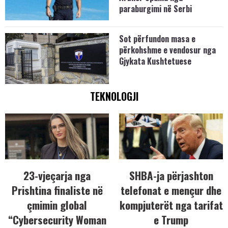
paraburgimi në Serbi
Sot përfundon masa e
përkohshme e vendosur nga
Gjykata Kushtetuese
TEKNOLOGJI
23-vjeçarja nga
SHBA-ja përjashton
Prishtina finaliste në
telefonat e mençur dhe
çmimin global
kompjuterët nga tarifat
“Cybersecurity Woman
e Trump