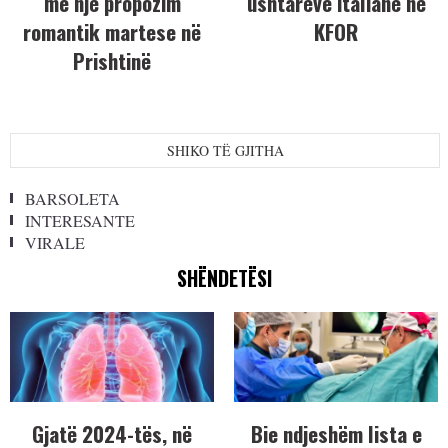
me një propozim
ushtarëve italianë në
romantik martese në
KFOR
Prishtinë
SHIKO TË GJITHA
BARSOLETA
INTERESANTE
VIRALE
SHËNDETËSI
Gjatë 2024-tës, në
Bie ndjeshëm lista e