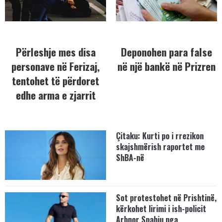
Përleshje mes disa
Deponohen para false
personave në Ferizaj,
në një bankë në Prizren
tentohet të përdoret
edhe arma e zjarrit
Çitaku: Kurti po i rrezikon
skajshmërish raportet me
ShBA-në
Sot protestohet në Prishtinë,
kërkohet lirimi i ish-policit
Arbnor Spahiu nga