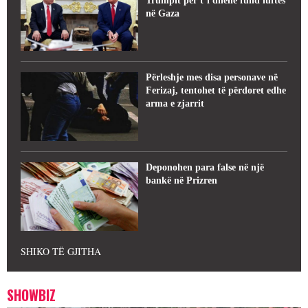
Trumpit për t’i dhënë fund luftës
në Gaza
Përleshje mes disa personave në
Ferizaj, tentohet të përdoret edhe
arma e zjarrit
Deponohen para false në një
bankë në Prizren
SHIKO TË GJITHA
SHOWBIZ