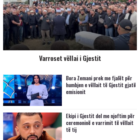
Varroset vëllai i Gjestit
Bora Zemani prek me fjalët për
humbjen e vëllait të Gjestit gjatë
emisionit
Ekipi i Gjestit del me njoftim për
ceremoninë e varrimit të vëllait
të tij