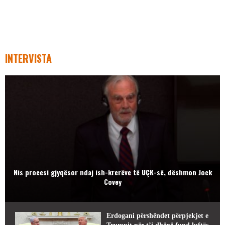
INTERVISTA
Nis procesi gjyqësor ndaj ish-krerëve të UÇK-së, dëshmon Jock
Covey
Erdogani përshëndet përpjekjet e