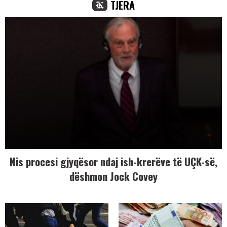
TJERA
Nis procesi gjyqësor ndaj ish-krerëve të UÇK-së,
dëshmon Jock Covey