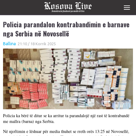
Policia parandalon kontrabandimin e barnave
nga Serbia në Novosellë
Ballina
21:10 / 18 Korrik 2025
Policia ka bërë të ditur se ka arritur ta parandalojë një rast të kontrabandë
me mallra (barna) nga Serbia.
Në njoftimin e lëshuar për media thuhet se rreth orës 13:25 në Novosellë,