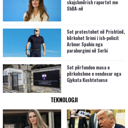
skajshmërish raportet me
ShBA-në
Sot protestohet në Prishtinë,
kërkohet lirimi i ish-policit
Arbnor Spahiu nga
paraburgimi në Serbi
Sot përfundon masa e
përkohshme e vendosur nga
Gjykata Kushtetuese
TEKNOLOGJI