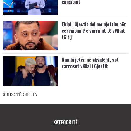
emisionit
Ekipi i Gjestit del me njoftim për
ceremoninë e varrimit të vëllait
të tij
Humbi jetën në aksident, sot
varroset vëllai i Gjestit
SHIKO TË GJITHA
KATEGORITË