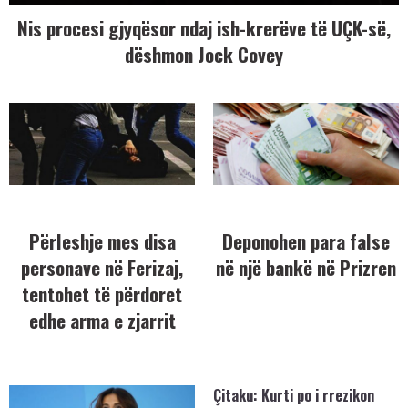
Nis procesi gjyqësor ndaj ish-krerëve të UÇK-së,
dëshmon Jock Covey
Përleshje mes disa
Deponohen para false
personave në Ferizaj,
në një bankë në Prizren
tentohet të përdoret
edhe arma e zjarrit
Çitaku: Kurti po i rrezikon