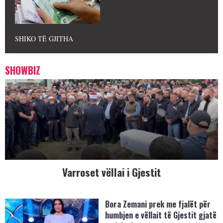
SHIKO TË GJITHA
SHOWBIZ
Varroset vëllai i Gjestit
Bora Zemani prek me fjalët për
humbjen e vëllait të Gjestit gjatë