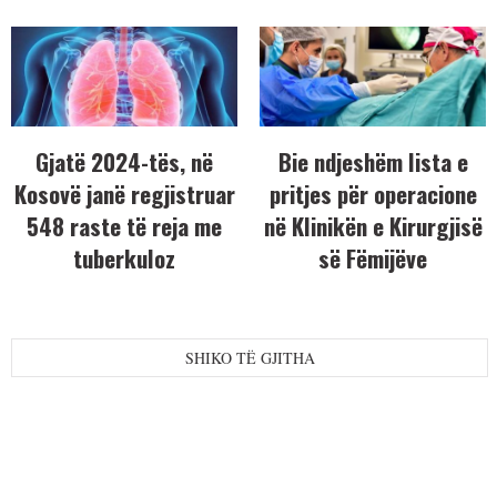
Gjatë 2024-tës, në
Bie ndjeshëm lista e
Kosovë janë regjistruar
pritjes për operacione
548 raste të reja me
në Klinikën e Kirurgjisë
tuberkuloz
së Fëmijëve
SHIKO TË GJITHA