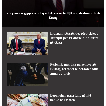
Nis procesi gjyqësor ndaj ish-krerëve të UÇK-së, dëshmon Jock
Covey
Erdogani përshëndet përpjekjet e
Trumpit për t’i dhënë fund luftës
në Gaza
Përleshje mes disa personave në
Ferizaj, tentohet të përdoret edhe
arma e zjarrit
Deponohen para false në një
bankë në Prizren