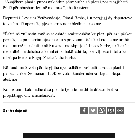
“Asnjëherë plani i punës nuk është përmbushë në plotni,por megjithatë
është përmbushur deri në një masë”, tha Rrustemi.
Deputeti i Lëvizjes Vetëvendosje, Dimal Basha, i’u përgjigj dy deputetëve
të vetëm të opozitës, pjesëmarrës në mbledhjen e sotme.
“Është në vullnetin tonë se sa është i realizueshëm ky plan, për sa i përket
pozitës, na po marrim pjesë por ju s’po votoni, është e kotë na me ardhë
me u marrë me shpifje në Kuvend, me shpifje të Listës Serbe, unë sm’uj
me ardhë me debatua a ka mbet pa bukë ushtria, por vij nëse flitet a ka
mbet pa tenderë Ragip Zhaba”, tha Basha.
Në fund me 5 vota për, ta gjitha nga radhët e pushtetit u votua plani i
punës, Driton Selmanaj i LDK-së votoi kundër ndërsa Hajdar Beqa,
abstenoi.
Komisioni i kaloi edhe disa pika të tjera të rendit të ditës,mbi disa
projektligje dhe amendamente.
Shpërndaje në