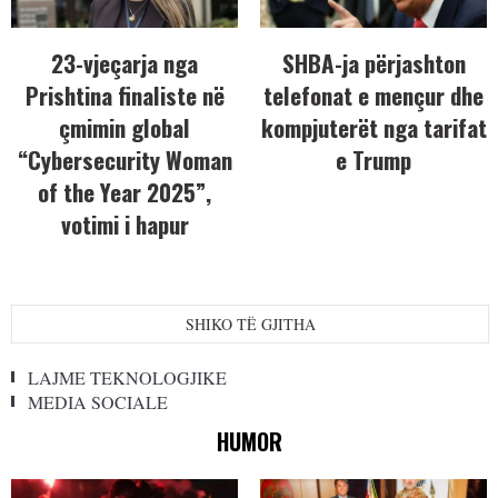
23-vjeçarja nga
SHBA-ja përjashton
Prishtina finaliste në
telefonat e mençur dhe
çmimin global
kompjuterët nga tarifat
“Cybersecurity Woman
e Trump
of the Year 2025”,
votimi i hapur
SHIKO TË GJITHA
LAJME TEKNOLOGJIKE
MEDIA SOCIALE
HUMOR