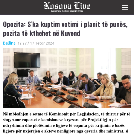
Opozita: S’ka kuptim votimi i planit të punës,
pozita të kthehet në Kuvend
Ballina
12:27 / 17 Tetor 2024
Në mbledhjen e sotme të Komisionit për Legjislacion, të thirrur për të
shqyrtuar raportet e komisioneve kryesore për Projektligjin për
ndryshimin dhe plotësimin e ligjeve të veçanta për krijimin e bazës
ligjore për nxjerrjen e akteve nënligjore nga qeveria dhe ministrat, si