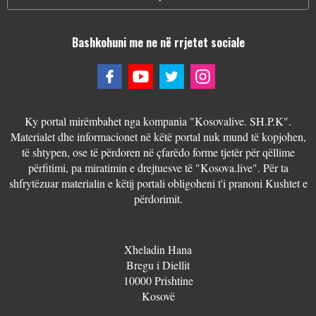
Bashkohuni me ne në rrjetet sociale
Ky portal mirëmbahet nga kompania "Kosovalive. SH.P.K".
Materialet dhe informacionet në këtë portal nuk mund të kopjohen,
të shtypen, ose të përdoren në çfarëdo forme tjetër për qëllime
përfitimi, pa miratimin e drejtuesve të "Kosova.live". Për ta
shfrytëzuar materialin e këtij portali obligoheni t'i pranoni Kushtet e
përdorimit.
Xheladin Hana
Bregu i Diellit
10000 Prishtine
Kosovë