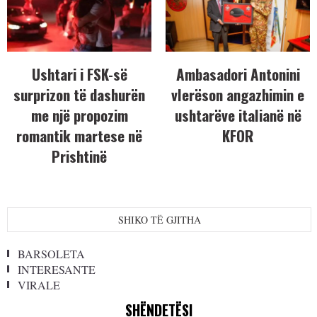
Ushtari i FSK-së
Ambasadori Antonini
surprizon të dashurën
vlerëson angazhimin e
me një propozim
ushtarëve italianë në
romantik martese në
KFOR
Prishtinë
SHIKO TË GJITHA
BARSOLETA
INTERESANTE
VIRALE
SHËNDETËSI