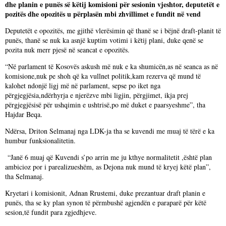
dhe planin e punës së këtij komisioni për sesionin vjeshtor, deputetët e
pozitës dhe opozitës u përplasën mbi zhvillimet e fundit në vend
Deputetët e opozitës, me gjithë vlerësimin që thanë se i bëjnë draft-planit të
punës, thanë se nuk ka asnjë kuptim votimi i këtij plani, duke qenë se
pozita nuk merr pjesë në seancat e opozitës.
“Në parlament të Kosovës askush më nuk e ka shumicën,as në seanca as në
komisione,nuk pe shoh që ka vullnet politik,kam rezerva që mund të
kalohet ndonjë ligj më në parlament, sepse po iket nga
përgjegjësia,ndërhyrja e njerëzve mbi ligjin, përgjimet, ikja prej
përgjegjësisë për ushqimin e ushtrisë,po më duket e paarsyeshme”, tha
Hajdar Beqa.
Ndërsa, Driton Selmanaj nga LDK-ja tha se kuvendi me muaj të tërë e ka
humbur funksionalitetin.
“Janë 6 muaj që Kuvendi s’po arrin me ju kthye normalitetit ,është plan
ambicioz por i parealizueshëm, as Dejona nuk mund të kryej këtë plan”,
tha Selmanaj.
Kryetari i komisionit, Adnan Rrustemi, duke prezantuar draft planin e
punës, tha se ky plan synon të përmbushë agjendën e paraparë për këtë
sesion,të fundit para zgjedhjeve.