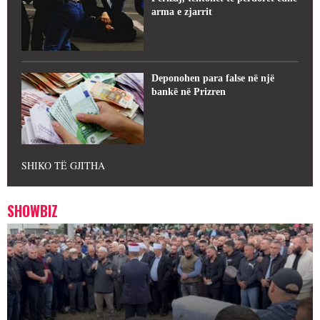
arma e zjarrit
Deponohen para false në një
bankë në Prizren
SHIKO TË GJITHA
SHOWBIZ