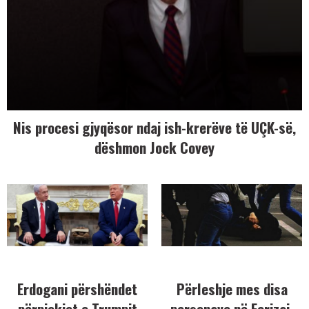
Nis procesi gjyqësor ndaj ish-krerëve të UÇK-së,
dëshmon Jock Covey
Erdogani përshëndet
Përleshje mes disa
përpjekjet e Trumpit
personave në Ferizaj,