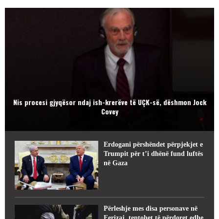
Nis procesi gjyqësor ndaj ish-krerëve të UÇK-së, dëshmon Jock
Covey
Erdogani përshëndet përpjekjet e
Trumpit për t’i dhënë fund luftës
në Gaza
Përleshje mes disa personave në
Ferizaj, tentohet të përdoret edhe