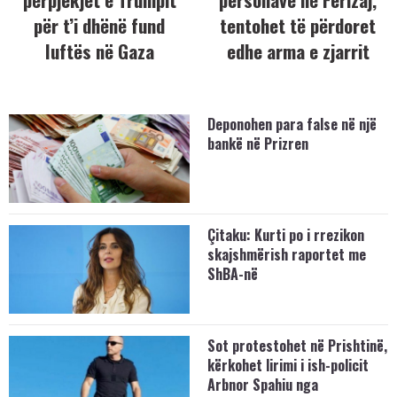
për t’i dhënë fund
tentohet të përdoret
luftës në Gaza
edhe arma e zjarrit
Deponohen para false në një
bankë në Prizren
Çitaku: Kurti po i rrezikon
skajshmërish raportet me
ShBA-në
Sot protestohet në Prishtinë,
kërkohet lirimi i ish-policit
Arbnor Spahiu nga