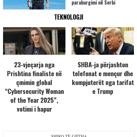
paraburgimi në Serbi
TEKNOLOGJI
23-vjeçarja nga
SHBA-ja përjashton
Prishtina finaliste në
telefonat e mençur dhe
çmimin global
kompjuterët nga tarifat
“Cybersecurity Woman
e Trump
of the Year 2025”,
votimi i hapur
SHIKO TË GJITHA