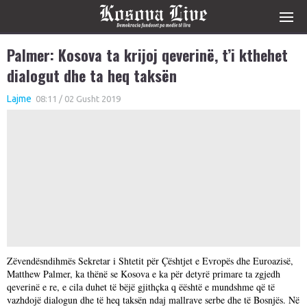
Palmer: Kosova ta krijoj qeverinë, t’i kthehet
dialogut dhe ta heq taksën
Lajme
08:11 / 02 Gusht 2019
Zëvendësndihmës Sekretar i Shtetit për Çështjet e Evropës dhe Euroazisë,
Matthew Palmer, ka thënë se Kosova e ka për detyrë primare ta zgjedh
qeverinë e re, e cila duhet të bëjë gjithçka q ëështë e mundshme që të
vazhdojë dialogun dhe të heq taksën ndaj mallrave serbe dhe të Bosnjës. Në