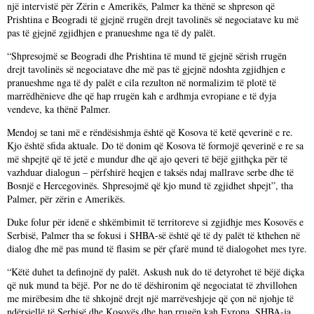
një intervistë për Zërin e Amerikës, Palmer ka thënë se shpreson që
Prishtina e Beogradi të gjejnë rrugën drejt tavolinës së negociatave ku më
pas të gjejnë zgjidhjen e pranueshme nga të dy palët.
“Shpresojmë se Beogradi dhe Prishtina të mund të gjejnë sërish rrugën
drejt tavolinës së negociatave dhe më pas të gjejnë ndoshta zgjidhjen e
pranueshme nga të dy palët e cila rezulton në normalizim të plotë të
marrëdhënieve dhe që hap rrugën kah e ardhmja evropiane e të dyja
vendeve, ka thënë Palmer.
Mendoj se tani më e rëndësishmja është që Kosova të ketë qeverinë e re.
Kjo është sfida aktuale. Do të donim që Kosova të formojë qeverinë e re sa
më shpejtë që të jetë e mundur dhe që ajo qeveri të bëjë gjithçka për të
vazhduar dialogun – përfshirë heqjen e taksës ndaj mallrave serbe dhe të
Bosnjë e Hercegovinës. Shpresojmë që kjo mund të zgjidhet shpejt”, tha
Palmer, për zërin e Amerikës.
Duke folur për idenë e shkëmbimit të territoreve si zgjidhje mes Kosovës e
Serbisë, Palmer tha se fokusi i SHBA-së është që të dy palët të kthehen në
dialog dhe më pas mund të flasim se për çfarë mund të dialogohet mes tyre.
“Këtë duhet ta definojnë dy palët. Askush nuk do të detyrohet të bëjë diçka
që nuk mund ta bëjë. Por ne do të dëshironim që negociatat të zhvillohen
me mirëbesim dhe të shkojnë drejt një marrëveshjeje që çon në njohje të
ndërsjellë të Serbisë dhe Kosovës dhe hap rrugën kah Evropa. SHBA-ja