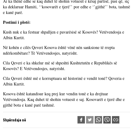
Ai ka thënë edhe se kaq duhet të shohin votuesit e kësaj partisë, pasi që, siç
ka deklaruar Hamiti, ‘‘kosovarët e tjerë’’ por edhe e ‘’gjithë’’ bota, tashmë
e kanë parë.
Postimi i plotë:
Kush nuk e ka festuar shpalljen e pavarësisë së Kosovës? Vetëvendosja e
Albin Kurtit.
Në kohën e cilës Qeveri Kosova është vënë nën sanksione të rrepta
ndërkombëtare? Të Vetëvendosjes, natyrisht.
Cila Qeveri e ka shkelur më së shpeshti Kushtetutën e Republikës së
Kosovës? E Vetëvendosjes, natyrisht.
Cila Qeveri është më e korruptuara në historinë e vendit tonë? Qeveria e
Albin Kurtit.
Kosova është katandisur keq prej kur vendin tonë e ka drejtuar
Vetëvendosja. Kaq duhet të shohin votuesit e saj. Kosovarët e tjerë dhe e
gjithë bota e kanë parë tashmë.
Shpërndaje në