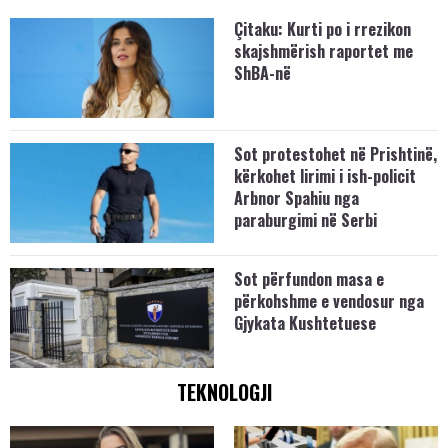
Çitaku: Kurti po i rrezikon
skajshmërish raportet me
ShBA-në
Sot protestohet në Prishtinë,
kërkohet lirimi i ish-policit
Arbnor Spahiu nga
paraburgimi në Serbi
Sot përfundon masa e
përkohshme e vendosur nga
Gjykata Kushtetuese
TEKNOLOGJI