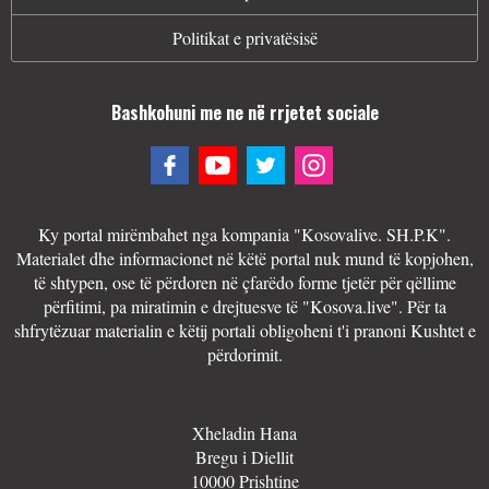
Politikat e privatësisë
Bashkohuni me ne në rrjetet sociale
Ky portal mirëmbahet nga kompania "Kosovalive. SH.P.K".
Materialet dhe informacionet në këtë portal nuk mund të kopjohen,
të shtypen, ose të përdoren në çfarëdo forme tjetër për qëllime
përfitimi, pa miratimin e drejtuesve të "Kosova.live". Për ta
shfrytëzuar materialin e këtij portali obligoheni t'i pranoni Kushtet e
përdorimit.
Xheladin Hana
Bregu i Diellit
10000 Prishtine