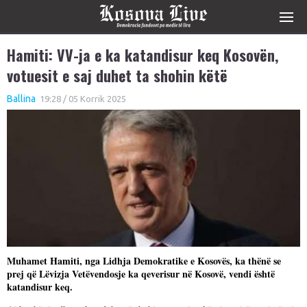
Hamiti: VV-ja e ka katandisur keq Kosovën,
votuesit e saj duhet ta shohin këtë
Ballina
19:28 / 05 Korrik 2025
Muhamet Hamiti, nga Lidhja Demokratike e Kosovës, ka thënë se
prej që Lëvizja Vetëvendosje ka qeverisur në Kosovë, vendi është
katandisur keq.