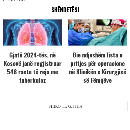
SHËNDETËSI
Gjatë 2024-tës, në
Bie ndjeshëm lista e
Kosovë janë regjistruar
pritjes për operacione
548 raste të reja me
në Klinikën e Kirurgjisë
tuberkuloz
së Fëmijëve
SHIKO TË GJITHA