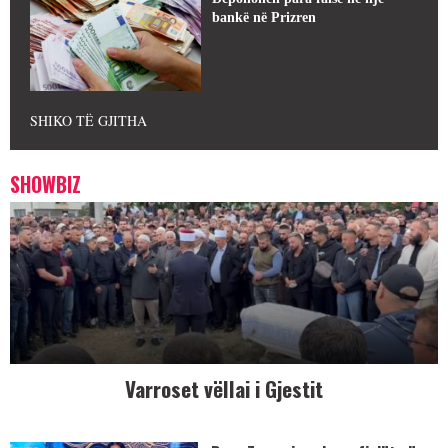
bankë në Prizren
SHIKO TË GJITHA
SHOWBIZ
Varroset vëllai i Gjestit