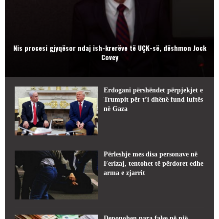
Nis procesi gjyqësor ndaj ish-krerëve të UÇK-së, dëshmon Jock
Covey
Erdogani përshëndet përpjekjet e
Trumpit për t’i dhënë fund luftës
në Gaza
Përleshje mes disa personave në
Ferizaj, tentohet të përdoret edhe
arma e zjarrit
Deponohen para false në një