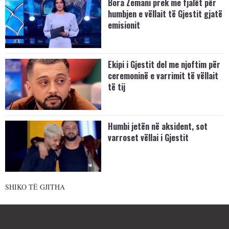
Bora Zemani prek me fjalët për
humbjen e vëllait të Gjestit gjatë
emisionit
Ekipi i Gjestit del me njoftim për
ceremoninë e varrimit të vëllait
të tij
Humbi jetën në aksident, sot
varroset vëllai i Gjestit
SHIKO TË GJITHA