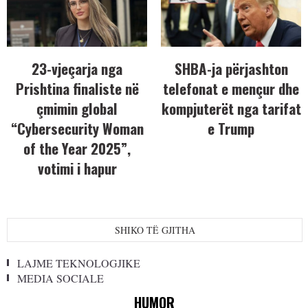
23-vjeçarja nga
SHBA-ja përjashton
Prishtina finaliste në
telefonat e mençur dhe
çmimin global
kompjuterët nga tarifat
“Cybersecurity Woman
e Trump
of the Year 2025”,
votimi i hapur
SHIKO TË GJITHA
LAJME TEKNOLOGJIKE
MEDIA SOCIALE
HUMOR