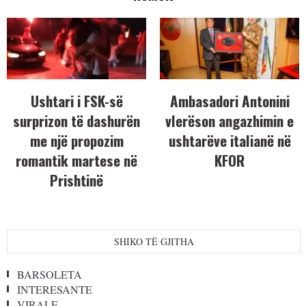
Ushtari i FSK-së
Ambasadori Antonini
surprizon të dashurën
vlerëson angazhimin e
me një propozim
ushtarëve italianë në
romantik martese në
KFOR
Prishtinë
SHIKO TË GJITHA
BARSOLETA
INTERESANTE
VIRALE