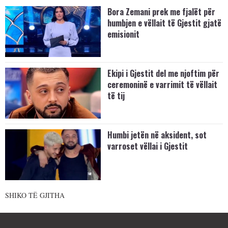
Bora Zemani prek me fjalët për
humbjen e vëllait të Gjestit gjatë
emisionit
Ekipi i Gjestit del me njoftim për
ceremoninë e varrimit të vëllait
të tij
Humbi jetën në aksident, sot
varroset vëllai i Gjestit
SHIKO TË GJITHA