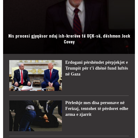
Nis procesi gjyqësor ndaj ish-krerëve të UÇK-së, dëshmon Jock
Covey
Erdogani përshëndet përpjekjet e
Trumpit për t’i dhënë fund luftës
në Gaza
Përleshje mes disa personave në
Ferizaj, tentohet të përdoret edhe
arma e zjarrit