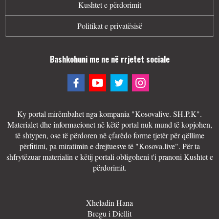
Kushtet e përdorimit
Politikat e privatësisë
Bashkohuni me ne në rrjetet sociale
Ky portal mirëmbahet nga kompania "Kosovalive. SH.P.K".
Materialet dhe informacionet në këtë portal nuk mund të kopjohen,
të shtypen, ose të përdoren në çfarëdo forme tjetër për qëllime
përfitimi, pa miratimin e drejtuesve të "Kosova.live". Për ta
shfrytëzuar materialin e këtij portali obligoheni t'i pranoni Kushtet e
përdorimit.
Xheladin Hana
Bregu i Diellit