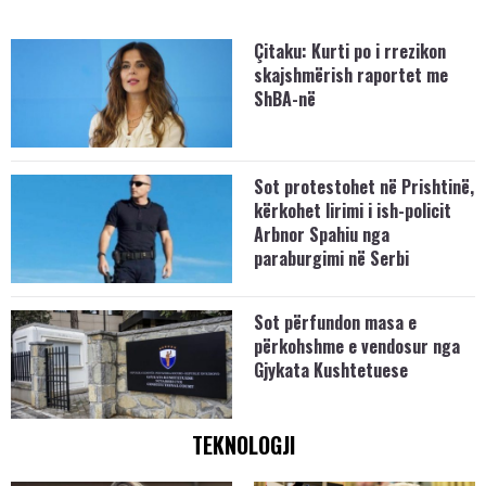
Çitaku: Kurti po i rrezikon
skajshmërish raportet me
ShBA-në
Sot protestohet në Prishtinë,
kërkohet lirimi i ish-policit
Arbnor Spahiu nga
paraburgimi në Serbi
Sot përfundon masa e
përkohshme e vendosur nga
Gjykata Kushtetuese
TEKNOLOGJI