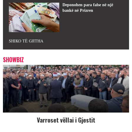
Deponohen para false në një
bankë në Prizren
SHIKO TË GJITHA
SHOWBIZ
Varroset vëllai i Gjestit