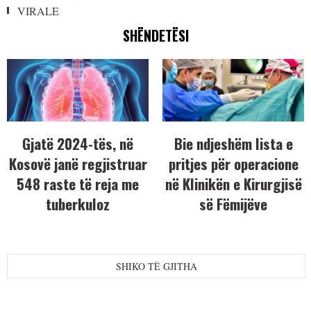
VIRALE
SHËNDETËSI
Gjatë 2024-tës, në
Bie ndjeshëm lista e
Kosovë janë regjistruar
pritjes për operacione
548 raste të reja me
në Klinikën e Kirurgjisë
tuberkuloz
së Fëmijëve
SHIKO TË GJITHA