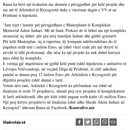
Rama ka bërë një krahasim me shumën e përzgjedhur për këtë projekt dhe
me atë të Arkitektit të Kryeqytetit duke e vlerësuar degën e VV-së në
Prishtinë si hipokrite.
“Jam tejet i lumtur për përzgjedhjen e Masterplanit të Kompleksit
Memorial Adem Jashari. Më në fund, Prekazi do të bëhet me një kompleks
memorial siç duhet, për çka uroj familjen Jashari dhe gjithë qytetarët.
Për këtë Masterplan, siç u raportua, dy kompani ndërkombëtare do të
paguhen rreth tetë ( milion Euro, që është vlerë reale për një detyrë të
nivelit të tillë profesional, dhe nëse ka një projekt ku nuk duhet kursyer
para është ky kompleks.
E vetmja gjë shqetësuese në gjithë këtë punë është hipokrizia e anëtarëve të
Lëvizjes Vetëvendosje, në veçanti Dega në Prishtinë, të cilët ankohen
pandal se shuma prej 12 milion Euro për Arkitektin e Kryeqytetit për
dhjetëra projekte është shumë e lartë.
Vetëm deri tani, Arkitekti i Kryeqytetit ka përfunduar ose është në
finalizim të rreth 35 projekteve, shumë prej tyre projekte të kompleksitetit
të lartë arkitektonik, dhe për këtë është paguar rreth katër (4) million Euro.
Një prej këtyre projekteve në finalizim është edhe Sheshi Adem Jashari në
Kosovalive.net
Kryeqytet” shkruan Rama në Facebook./
Shpërndaje në