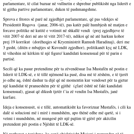
parlamentare, të cilat bazuar në vullnetin e shprehur publikisht nga liderët e
të gjitha partive parlamentare, duken të pashmangshme.
Sprova e fitores së parë në zgjedhjet parlamentare, që pas vdekjes së
Presidentit Rugova (janar, 2006-të), pas katër palë humbjesh në matjen e
forcave politike në kutitë e votimit në shkallë vendi (prej zgjedhjeve të
vitit 2007-të deri në ato të vitit 2017-të), ndikoi që në atë harkun kohor
prej 19 korrikut (dorëheqjes së Kryeministrit Ramush Haradinaj), deri me
3 gusht, (ditën e mbajtjes së Kuvendit zgjedhor), politikanët kyç në LDK,
të viheshin në kërkim të një figure/ kandidati konsensual për të parin e
partisë.
Secili që ka pasur pretendime për ta zëvendësuar Isa Mustafën në postin e
liderit të LDK-së, e të tillë njëmend ka pasë, disa më të zëshëm, e të tjerët
jo edhe aq, është dashur ta dijë që në momentin kur vendoset për ta gjetur
një kandidat të pranueshëm për të gjithë (çfarë është në fakt kandidati
konsensual), gjasat që dikush tjetër t’ia zë vendin Isa Mustafës, janë
kurfare.
Ideja e konsensusit, si e tillë, automatikisht ka favorizuar Mustafës, i cili ka
dalë si solucioni më i mirë i mundshëm, apo thënë edhe më qartë, si i
vetmi i mundshëm, në mungesë për një pajtim të gjërë për akëcilin
pretendent për postin e Njëshit të LDK-së.
Në rrethanat e tanishme, ka qenë objektivisht Misioni i pamundur që të