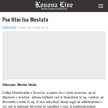
Pse fitoi Isa Mustafa
Editoriale
14:02 / 05 Gusht 2019
Shkruan: Blerim Shala
Lidhja Demokratike e Kosovës, si partia më e vjetër kosovare, që në
dhjetorin e sivjetmë shënon tridhjetë vjet të themelimit të saj, vendosi, në
Kuvendin e nëntë të saj, të mos ndryshojë thuaja asgjë në udhëheqësinë e
vet, për ta ndërruar Qeverinë në zgjedhjet e reja, të jashtëzakonshme