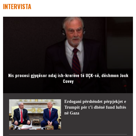
INTERVISTA
Nis procesi gjyqësor ndaj ish-krerëve të UÇK-së, dëshmon Jock
Covey
Erdogani përshëndet përpjekjet e
Trumpit për t’i dhënë fund luftës
në Gaza