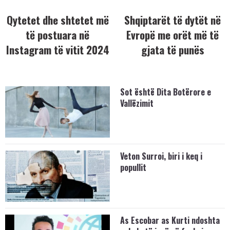
Qytetet dhe shtetet më
Shqiptarët të dytët në
të postuara në
Evropë me orët më të
Instagram të vitit 2024
gjata të punës
Sot është Dita Botërore e
Vallëzimit
Veton Surroi, biri i keq i
popullit
As Escobar as Kurti ndoshta