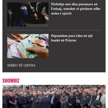
Përleshje mes disa personave në
Ferizaj, tentohet të përdoret edhe
arma e zjarrit
Deponohen para false në një
bankë në Prizren
SHIKO TË GJITHA
SHOWBIZ