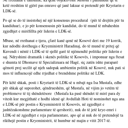
ketë rreshtim të gjërë pas emrave që janë lakuar si pretendë për Kryetarin e
LDK-së.
Po që se do të insistohej në një konsensus procedural (për të drejtën për tu
kandiduar), e jo për konsensusin për kandidat, do të mund të mbaheshin
zgjedhjet e mirëfillta për liderin e LDK-së.
Mbase, në rrethanat e tjera, çfarë kanë qenë në Kosovë deri me 19 korrik,
kur ndodhi dorëheqja e Kryeministrit Haradinaj, do të mund të pritej që
Kuvendi i nëntë i LDK-së të sjellë garë të njëmendtë politike për liderin e
saj. Ndryshimi dramatik i skenës politike të Kosovës, i imponuar nga ftesat
e shumta të Dhomave të Specializuara në Hagë, siç zatën ishte paraparë
qëmoti prej secilit që njeh sadopak ambientin politik në Kosovë, nuk pati si
mos të influencojë edhe rrjedhat e brendshme politike në LDK.
Për këtë shkak, posti i Kryetarit të LDK-së u mbajt nga Isa Mustafa, edhe
për shkak që supozohet, qëndrueshëm, që Mustafa, në vijim jo vetëm të
problemeve të tij shëndetësore (Mustafa ka pasë shëndet të mirë para dy
vitesh kur megjithatë e hodhi idenë që Avdullah Hoti të nominohet nga ana
e LDK-së për postin e Kryeministrit të Kosovës, në zgjedhjet e
jashtëzakonshme parlamentare të qershorit), nuk do të jetë krye-emri i
LDK-së në zgjedhjet e reja parlamentare, apo që ai nuk do të pretendojë ta
rikthejë postin e Kryeministrit, të humbur në majin e vitit 2017-të.