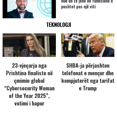
nuk do të jenë në funksione e
pushtet pas një viti
TEKNOLOGJI
23-vjeçarja nga
SHBA-ja përjashton
Prishtina finaliste në
telefonat e mençur dhe
çmimin global
kompjuterët nga tarifat
“Cybersecurity Woman
e Trump
of the Year 2025”,
votimi i hapur