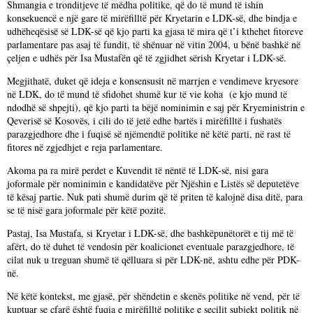
Shmangia e tronditjeve të mëdha politike, që do të mund të ishin
konsekuencë e një gare të mirëfilltë për Kryetarin e LDK-së, dhe bindja e
udhëheqësisë së LDK-së që kjo parti ka gjasa të mira që t’i kthehet fitoreve
parlamentare pas asaj të fundit, të shënuar në vitin 2004, u bënë bashkë në
çeljen e udhës për Isa Mustafën që të zgjidhet sërish Kryetar i LDK-së.
Megjithatë, duket që ideja e konsensusit në marrjen e vendimeve kryesore
në LDK, do të mund të sfidohet shumë kur të vie koha (e kjo mund të
ndodhë së shpejti), që kjo parti ta bëjë nominimin e saj për Kryeministrin e
Qeverisë së Kosovës, i cili do të jetë edhe bartës i mirëfilltë i fushatës
parazgjedhore dhe i fuqisë së njëmendtë politike në këtë parti, në rast të
fitores në zgjedhjet e reja parlamentare.
Akoma pa ra mirë perdet e Kuvendit të nëntë të LDK-së, nisi gara
joformale për nominimin e kandidatëve për Njëshin e Listës së deputetëve
të kësaj partie. Nuk pati shumë durim që të priten të kalojnë disa ditë, para
se të nisë gara joformale për këtë pozitë.
Pastaj, Isa Mustafa, si Kryetar i LDK-së, dhe bashkëpunëtorët e tij më të
afërt, do të duhet të vendosin për koalicionet eventuale parazgjedhore, të
cilat nuk u treguan shumë të qëlluara si për LDK-në, ashtu edhe për PDK-
në.
Në këtë kontekst, me gjasë, për shëndetin e skenës politike në vend, për të
kuptuar se çfarë është fuqia e mirëfilltë politike e secilit subjekt politik në