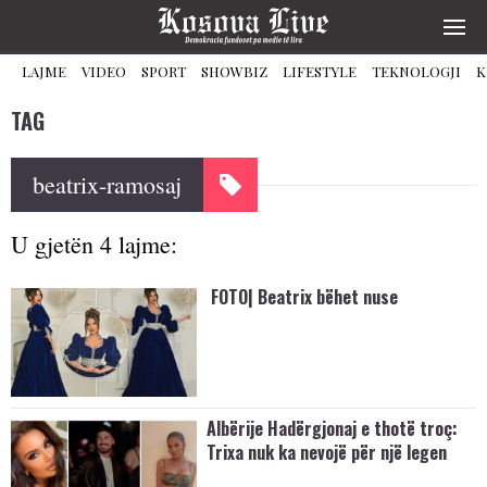
LAJME
VIDEO
SPORT
SHOWBIZ
LIFESTYLE
TEKNOLOGJI
K
TAG
beatrix-ramosaj
U gjetën 4 lajme:
FOTO| Beatrix bëhet nuse
Albërije Hadërgjonaj e thotë troç:
Trixa nuk ka nevojë për një legen