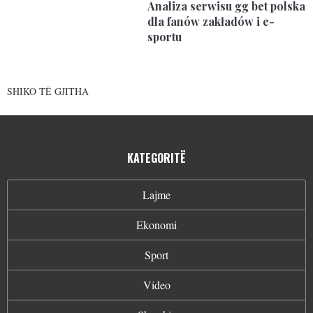
Analiza serwisu gg bet polska
dla fanów zakładów i e-
sportu
SHIKO TË GJITHA
KATEGORITË
Lajme
Ekonomi
Sport
Video