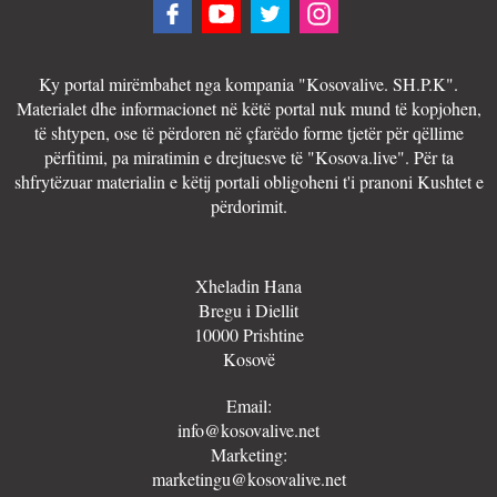
Ky portal mirëmbahet nga kompania "Kosovalive. SH.P.K".
Materialet dhe informacionet në këtë portal nuk mund të kopjohen,
të shtypen, ose të përdoren në çfarëdo forme tjetër për qëllime
përfitimi, pa miratimin e drejtuesve të "Kosova.live". Për ta
shfrytëzuar materialin e këtij portali obligoheni t'i pranoni Kushtet e
përdorimit.
Xheladin Hana
Bregu i Diellit
10000 Prishtine
Kosovë
Email:
info@kosovalive.net
Marketing:
marketingu@kosovalive.net