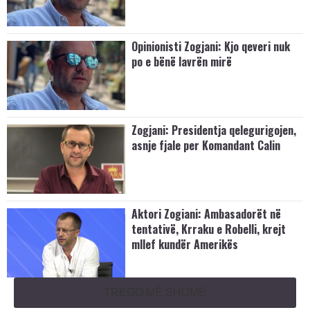
Opinionisti Zogjani: Kjo qeveri nuk
po e bënë lavrën mirë
Zogjani: Presidentja qelegurigojen,
asnje fjale per Komandant Calin
Aktori Zogiani: Ambasadorët në
tentativë, Krraku e Robelli, krejt
mllef kundër Amerikës
TREGO MË SHUMË