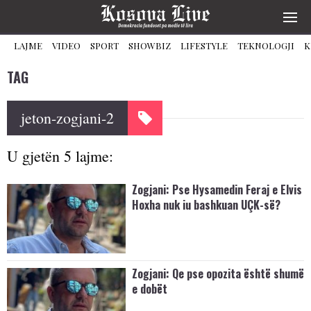
LAJME
VIDEO
SPORT
SHOWBIZ
LIFESTYLE
TEKNOLOGJI
K
TAG
jeton-zogjani-2
U gjetën 5 lajme:
Zogjani: Pse Hysamedin Feraj e Elvis
Hoxha nuk iu bashkuan UÇK-së?
Zogjani: Qe pse opozita është shumë
e dobët