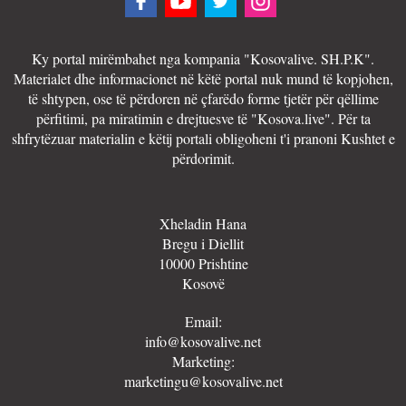
Ky portal mirëmbahet nga kompania "Kosovalive. SH.P.K".
Materialet dhe informacionet në këtë portal nuk mund të kopjohen,
të shtypen, ose të përdoren në çfarëdo forme tjetër për qëllime
përfitimi, pa miratimin e drejtuesve të "Kosova.live". Për ta
shfrytëzuar materialin e këtij portali obligoheni t'i pranoni Kushtet e
përdorimit.
Xheladin Hana
Bregu i Diellit
10000 Prishtine
Kosovë
Email:
info@kosovalive.net
Marketing:
marketingu@kosovalive.net