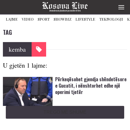
LAJME
VIDEO
SPORT
SHOWBIZ
LIFESTYLE
TEKNOLOGJI
K
TAG
kemba
U gjetën 1 lajme:
Përkeqësohet gjendja shëndetësore
e Gucatit, i nënshtorhet edhe një
operimi tjetër
TREGO MË SHUMË