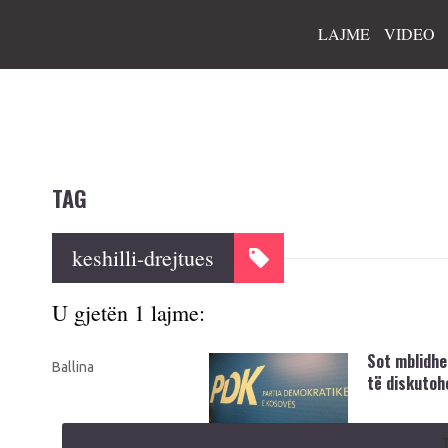
LAJME
VIDEO
TAG
keshilli-drejtues
U gjetën 1 lajme:
Sot mblidhet
Ballina
të diskutoh