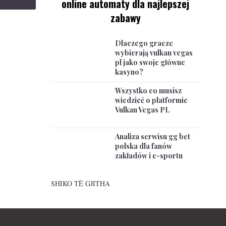
online automaty dla najlepszej
zabawy
Dlaczego gracze
wybierają vulkan vegas
pl jako swoje główne
kasyno?
Wszystko co musisz
wiedzieć o platformie
Vulkan Vegas PL
Analiza serwisu gg bet
polska dla fanów
zakładów i e-sportu
SHIKO TË GJITHA