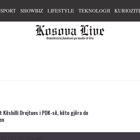
SPORT
SHOWBIZ
LIFESTYLE
TEKNOLOGJI
KURIOZIT
 Këshilli Drejtues i PDK-së, këto gjëra do
en
TREGO MË SHUMË