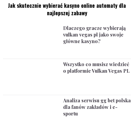
Jak skutecznie wybierać kasyno online automaty dla
najlepszej zabawy
Dlaczego gracze wybierają
vulkan vegas pl jako swoje
główne kasyno?
Wszystko co musisz wiedzieć
o platformie Vulkan Vegas PL
Analiza serwisu gg bet polska
dla fanów zakładów i e-
sportu