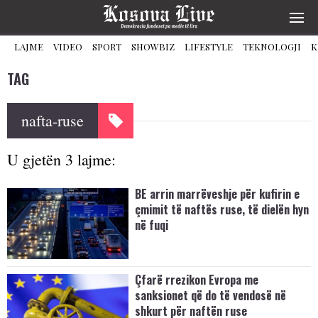
LAJME
VIDEO
SPORT
SHOWBIZ
LIFESTYLE
TEKNOLOGJI
K
TAG
nafta-ruse
U gjetën 3 lajme:
BE arrin marrëveshje për kufirin e
çmimit të naftës ruse, të dielën hyn
në fuqi
Çfarë rrezikon Evropa me
sanksionet që do të vendosë në
shkurt për naftën ruse