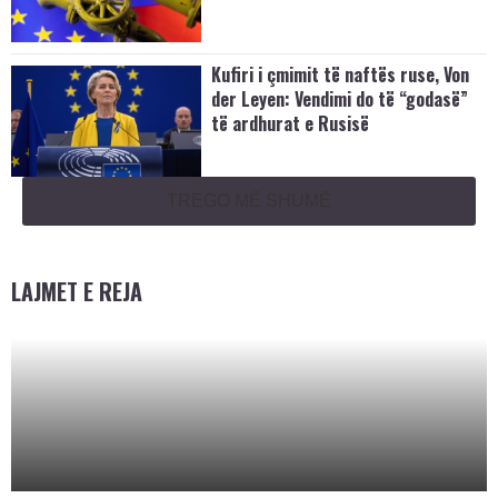
Kufiri i çmimit të naftës ruse, Von
der Leyen: Vendimi do të “godasë”
të ardhurat e Rusisë
TREGO MË SHUMË
LAJMET E REJA