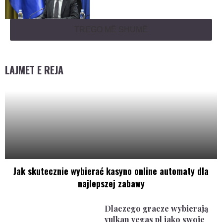
TREGO MË SHUMË
LAJMET E REJA
Jak skutecznie wybierać kasyno online automaty dla
najlepszej zabawy
Dlaczego gracze wybierają
vulkan vegas pl jako swoje