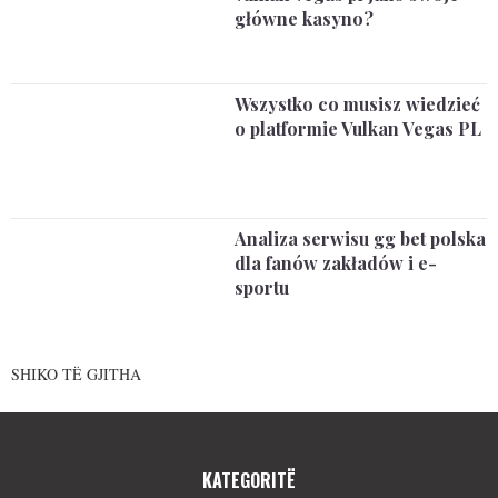
główne kasyno?
Wszystko co musisz wiedzieć
o platformie Vulkan Vegas PL
Analiza serwisu gg bet polska
dla fanów zakładów i e-
sportu
SHIKO TË GJITHA
KATEGORITË