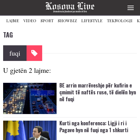
LAJME
VIDEO
SPORT
SHOWBIZ
LIFESTYLE
TEKNOLOGJI
K
TAG
fuqi
U gjetën 2 lajme:
BE arrin marrëveshje për kufirin e
çmimit të naftës ruse, të dielën hyn
në fuqi
Kurti nga konferenca: Ligji i ri i
Pagave hyn në fuqi nga 1 shkurti