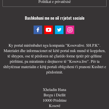
Politikat e privatësisë
Bashkohuni me ne në rrjetet sociale
Ky portal mirëmbahet nga kompania "Kosovalive. SH.P.K".
Materialet dhe informacionet në këtë portal nuk mund të kopjohen,
të shtypen, ose të përdoren në çfarëdo forme tjetër për qëllime
përfitimi, pa miratimin e drejtuesve të "Kosova.live". Për ta
shfrytëzuar materialin e këtij portali obligoheni t'i pranoni Kushtet e
përdorimit.
Xheladin Hana
Bregu i Diellit
10000 Prishtine
Kosovë