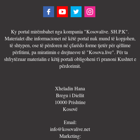
Ky portal mirëmbahet nga kompania "Kosovalive. SH.P.K".
Materialet dhe informacionet në këtë portal nuk mund të kopjohen,
të shtypen, ose të përdoren në çfarëdo forme tjetër për qëllime
përfitimi, pa miratimin e drejtuesve të "Kosova.live". Për ta
shfrytëzuar materialin e këtij portali obligoheni t'i pranoni Kushtet e
përdorimit.
Xheladin Hana
Bregu i Diellit
10000 Prishtine
Kosovë
Email:
info@kosovalive.net
Marketing: