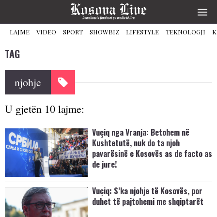
LAJME
VIDEO
SPORT
SHOWBIZ
LIFESTYLE
TEKNOLOGJI
K
TAG
njohje
U gjetën 10 lajme:
Vuçiq nga Vranja: Betohem në
Kushtetutë, nuk do ta njoh
pavarësinë e Kosovës as de facto as
de jure!
Vuçiq: S’ka njohje të Kosovës, por
duhet të pajtohemi me shqiptarët