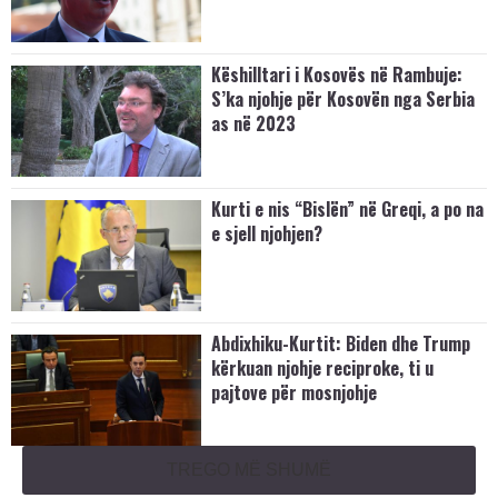
Këshilltari i Kosovës në Rambuje:
S’ka njohje për Kosovën nga Serbia
as në 2023
Kurti e nis “Bislën” në Greqi, a po na
e sjell njohjen?
Abdixhiku-Kurtit: Biden dhe Trump
kërkuan njohje reciproke, ti u
pajtove për mosnjohje
TREGO MË SHUMË