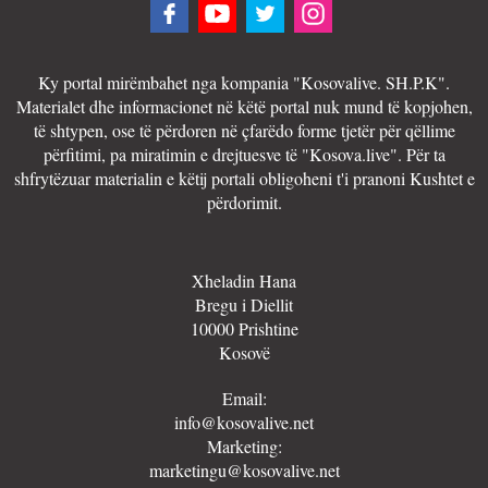
Ky portal mirëmbahet nga kompania "Kosovalive. SH.P.K".
Materialet dhe informacionet në këtë portal nuk mund të kopjohen,
të shtypen, ose të përdoren në çfarëdo forme tjetër për qëllime
përfitimi, pa miratimin e drejtuesve të "Kosova.live". Për ta
shfrytëzuar materialin e këtij portali obligoheni t'i pranoni Kushtet e
përdorimit.
Xheladin Hana
Bregu i Diellit
10000 Prishtine
Kosovë
Email:
info@kosovalive.net
Marketing:
marketingu@kosovalive.net