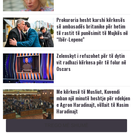
Prokuroria hesht karshi kërkesës
së ambasadës britanike për hetim
të rastit të punësimit të Mujkës në
“Ibër-Lepenc”
Zelenskyt i refuzohet për të dytin
vit radhazi kërkesa për të folur në
Oscars
Me kërkesë të Musliut, Kuvendi
mban një minutë heshtje për vdekjen
e Agron Haradinajt, vëllait të Nasim
Haradinajt
TREGO MË SHUMË