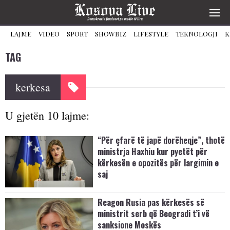
LAJME
VIDEO
SPORT
SHOWBIZ
LIFESTYLE
TEKNOLOGJI
K
TAG
kerkesa
U gjetën 10 lajme:
“Për çfarë të japë dorëheqje”, thotë
ministrja Haxhiu kur pyetët për
kërkesën e opozitës për largimin e
saj
Reagon Rusia pas kërkesës së
ministrit serb që Beogradi t’i vë
sanksione Moskës