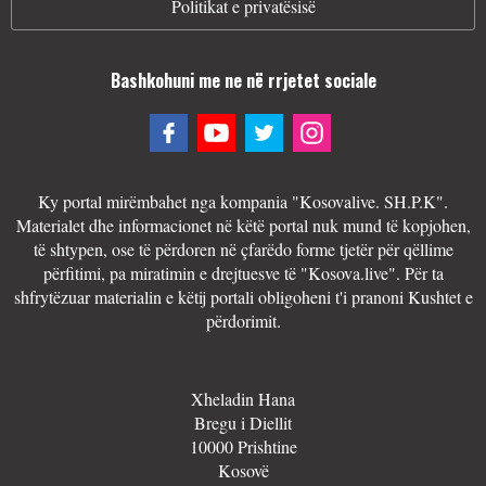
Politikat e privatësisë
Bashkohuni me ne në rrjetet sociale
Ky portal mirëmbahet nga kompania "Kosovalive. SH.P.K".
Materialet dhe informacionet në këtë portal nuk mund të kopjohen,
të shtypen, ose të përdoren në çfarëdo forme tjetër për qëllime
përfitimi, pa miratimin e drejtuesve të "Kosova.live". Për ta
shfrytëzuar materialin e këtij portali obligoheni t'i pranoni Kushtet e
përdorimit.
Xheladin Hana
Bregu i Diellit
10000 Prishtine
Kosovë