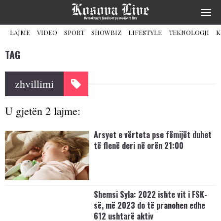
LAJME
VIDEO
SPORT
SHOWBIZ
LIFESTYLE
TEKNOLOGJI
K
TAG
zhvillimi
U gjetën 2 lajme:
Arsyet e vërteta pse fëmijët duhet
të flenë deri në orën 21:00
Shemsi Syla: 2022 ishte vit i FSK-
së, më 2023 do të pranohen edhe
612 ushtarë aktiv