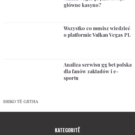
główne kasyno?
Wszystko co musisz wiedzieć
o platformie Vulkan Vegas PL
Analiza serwisu gg bet polska
dla fanów zakładów i e-
sportu
SHIKO TË GJITHA
KATEGORITË