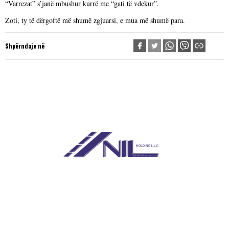
“Varrezat” s’janë mbushur kurrë me “gati të vdekur”.
Zoti, ty të dërgoftë më shumë zgjuarsi, e mua më shumë para.
Shpërndaje në