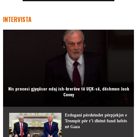
INTERVISTA
Nis procesi gjyqësor ndaj ish-krerëve të UÇK-së, dëshmon Jock
Covey
Erdogani përshëndet përpjekjet e
Trumpit për t’i dhënë fund luftës
në Gaza