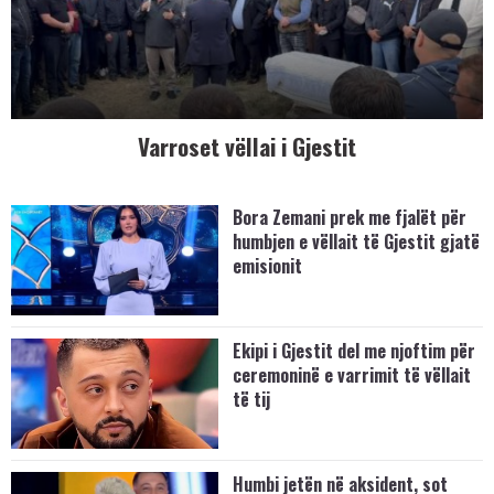
Varroset vëllai i Gjestit
Bora Zemani prek me fjalët për
humbjen e vëllait të Gjestit gjatë
emisionit
Ekipi i Gjestit del me njoftim për
ceremoninë e varrimit të vëllait
të tij
Humbi jetën në aksident, sot