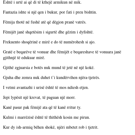
Është i urtë ai që di të kthejë armikun në mik.
Fantazia ishte si një qen i bukur, por fati i preu bishtin.
Fëmija thotë në fushë atë që dëgjon pranë vatrës.
Fëmijët janë shqetësim i sigurtë dhe gëzim i dyfishtë.
Frekuento shoqërinë e mirë e do të numërohesh si ajo.
Gratë e beqarëve të vonuar dhe fëmijët e beqareshave të vonuara janë
gjithnjë të edukuar mirë.
Gjithë zgjuarsia e botës nuk mund të jetë në një kokë.
Gjuha dhe zemra nuk duhet t’i kundërvihen njëra-tjetrës.
I vetmi avantazhi i urisë është të mos ndiesh etjen.
Jepi lypësit një krevat, të paguan një morr.
Kanë pasur pak fëmijë ata që të kanë rritur ty.
Kulmi i marrëzisë është të thithësh kosin me pirun.
Kur dy ish-armiq bëhen shokë, njëri mbetet rob i tjetrit.