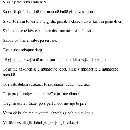
S’ka djersë, s’ka ëmbëlsirë.
Sa mirë që s’i kemi të shkruara në ballë githë veset tona.
Sikur të ishin të vërteta të gjitha gjërat, atëherë s’do të kishim gënjeshtër.
Shih para se të kërcesh, do të dish më mirë si të biesh.
Shkon pa thirrë, mbet pa servirë.
Tasi duhet mbajtur drejt.
Të gjitha janë vajza të mira, por nga dalin këto vajza të këqija?
Të gjithë ankohen se u mungojnë lekët, asnjë s’ankohet se u mungojnë
mendtë.
Të rinjtë duhen edukuar, të moshuarit duhen nderuar.
Ti je prej familjes “me marrë” e jo “me dhanë”.
Tregimi është i thatë, po s’përfundoi me një të pirë.
Vajza që ka shumë lajkatarë, shpesh zgjedh më të keqin.
Varfëria është një dhimbje, por jo një fatkeqsi.