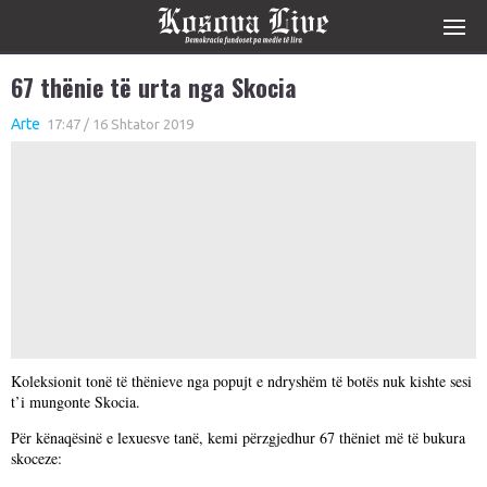
67 thënie të urta nga Skocia
Arte
17:47 / 16 Shtator 2019
Koleksionit tonë të thënieve nga popujt e ndryshëm të botës nuk kishte sesi
t’i mungonte Skocia.
Për kënaqësinë e lexuesve tanë, kemi përzgjedhur 67 thëniet më të bukura
skoceze: