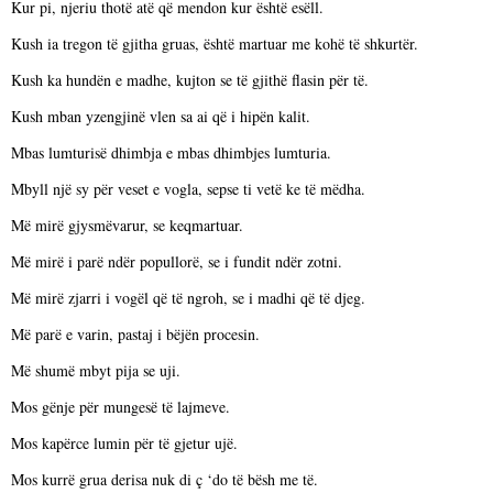
Kur pi, njeriu thotë atë që mendon kur është esëll.
Kush ia tregon të gjitha gruas, është martuar me kohë të shkurtër.
Kush ka hundën e madhe, kujton se të gjithë flasin për të.
Kush mban yzengjinë vlen sa ai që i hipën kalit.
Mbas lumturisë dhimbja e mbas dhimbjes lumturia.
Mbyll një sy për veset e vogla, sepse ti vetë ke të mëdha.
Më mirë gjysmëvarur, se keqmartuar.
Më mirë i parë ndër popullorë, se i fundit ndër zotni.
Më mirë zjarri i vogël që të ngroh, se i madhi që të djeg.
Më parë e varin, pastaj i bëjën procesin.
Më shumë mbyt pija se uji.
Mos gënje për mungesë të lajmeve.
Mos kapërce lumin për të gjetur ujë.
Mos kurrë grua derisa nuk di ç ‘do të bësh me të.