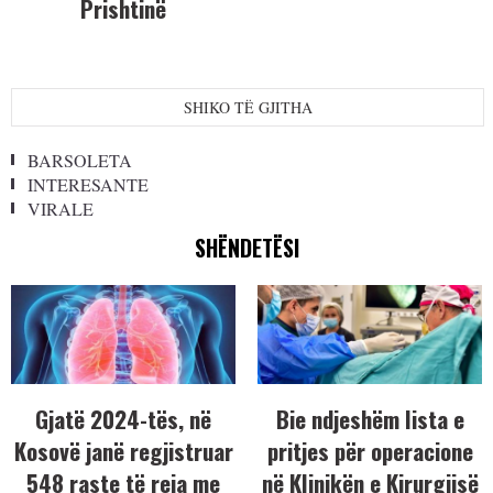
Prishtinë
SHIKO TË GJITHA
BARSOLETA
INTERESANTE
VIRALE
SHËNDETËSI
Gjatë 2024-tës, në
Bie ndjeshëm lista e
Kosovë janë regjistruar
pritjes për operacione
548 raste të reja me
në Klinikën e Kirurgjisë