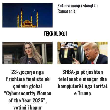
Sot nisi muaji i shenjtë i
Ramazanit
TEKNOLOGJI
23-vjeçarja nga
SHBA-ja përjashton
Prishtina finaliste në
telefonat e mençur dhe
çmimin global
kompjuterët nga tarifat
“Cybersecurity Woman
e Trump
of the Year 2025”,
votimi i hapur