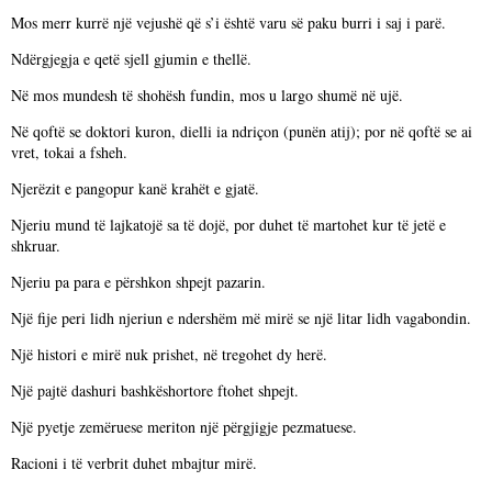
Mos merr kurrë një vejushë që s’i është varu së paku burri i saj i parë.
Ndërgjegja e qetë sjell gjumin e thellë.
Në mos mundesh të shohësh fundin, mos u largo shumë në ujë.
Në qoftë se doktori kuron, dielli ia ndriçon (punën atij); por në qoftë se ai
vret, tokai a fsheh.
Njerëzit e pangopur kanë krahët e gjatë.
Njeriu mund të lajkatojë sa të dojë, por duhet të martohet kur të jetë e
shkruar.
Njeriu pa para e përshkon shpejt pazarin.
Një fije peri lidh njeriun e ndershëm më mirë se një litar lidh vagabondin.
Një histori e mirë nuk prishet, në tregohet dy herë.
Një pajtë dashuri bashkëshortore ftohet shpejt.
Një pyetje zemëruese meriton një përgjigje pezmatuese.
Racioni i të verbrit duhet mbajtur mirë.