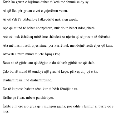
Kush ka gruan e hijshme duhet të ketë më shumë se dy sy.
Ai që flet për gruan e vet e çnjerëzon veten.
Ai që s’di t’i përballojë fatkeqësitë nuk vlen aspak.
Ajo që mund të bëhet ndonjëherë, nuk do të bëhet ndonjëherë.
Askush nuk është aq mirë (me shëndet) sa njeriu që shpreson të shërohet.
Ata më flasin rreth pijes sime, por kurrë nuk mendojnë rreth etjes që kam.
Avokati i mirë mund të jetë fqinj i keq.
Beso në të gjitha ato që dëgjon e do të hash gjithë ato që sheh.
Çdo burrë mund të sundojë një grua të keqe, përveç atij që e ka.
Dashamirësia lind dashamirësinë.
Do të kuptosh babain tënd kur të bësh fëmijët e tu.
Erdhe pa ftuar, mbete pa shërbyer.
Është e mjerë ajo grua që i mungon gjuha, por është i lumtur ai burrë që e
merr.