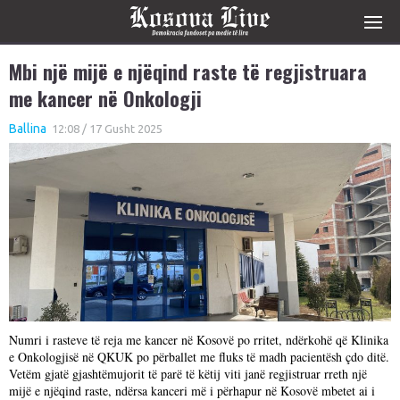
Mbi një mijë e njëqind raste të regjistruara
me kancer në Onkologji
Ballina
12:08 / 17 Gusht 2025
Numri i rasteve të reja me kancer në Kosovë po rritet, ndërkohë që Klinika
e Onkologjisë në QKUK po përballet me fluks të madh pacientësh çdo ditë.
Vetëm gjatë gjashtëmujorit të parë të këtij viti janë regjistruar rreth një
mijë e njëqind raste, ndërsa kanceri më i përhapur në Kosovë mbetet ai i