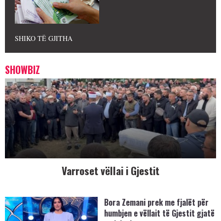
SHIKO TË GJITHA
SHOWBIZ
Varroset vëllai i Gjestit
Bora Zemani prek me fjalët për
humbjen e vëllait të Gjestit gjatë