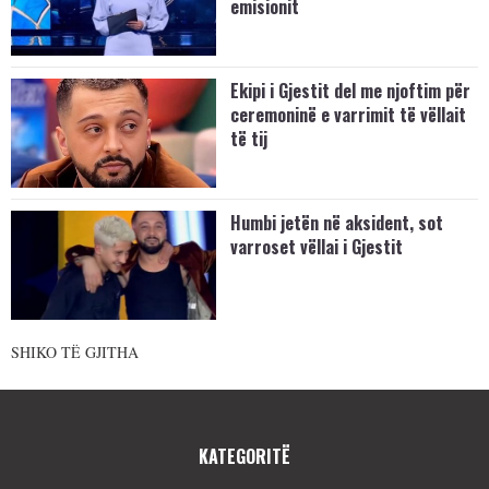
emisionit
Ekipi i Gjestit del me njoftim për
ceremoninë e varrimit të vëllait
të tij
Humbi jetën në aksident, sot
varroset vëllai i Gjestit
SHIKO TË GJITHA
KATEGORITË