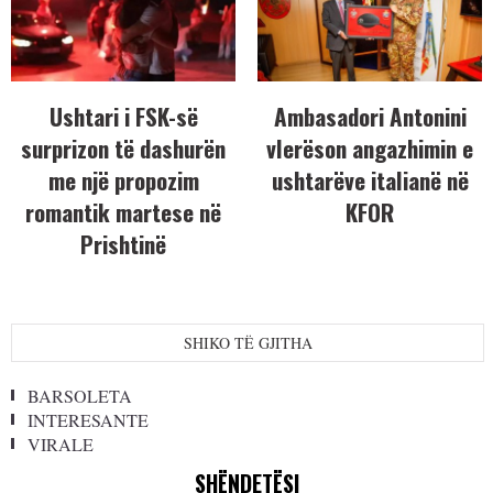
Ushtari i FSK-së
Ambasadori Antonini
surprizon të dashurën
vlerëson angazhimin e
me një propozim
ushtarëve italianë në
romantik martese në
KFOR
Prishtinë
SHIKO TË GJITHA
BARSOLETA
INTERESANTE
VIRALE
SHËNDETËSI