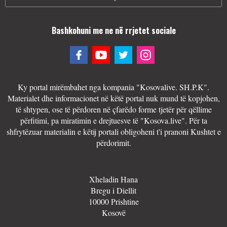
Bashkohuni me ne në rrjetet sociale
Ky portal mirëmbahet nga kompania "Kosovalive. SH.P.K".
Materialet dhe informacionet në këtë portal nuk mund të kopjohen,
të shtypen, ose të përdoren në çfarëdo forme tjetër për qëllime
përfitimi, pa miratimin e drejtuesve të "Kosova.live". Për ta
shfrytëzuar materialin e këtij portali obligoheni t'i pranoni Kushtet e
përdorimit.
Xheladin Hana
Bregu i Diellit
10000 Prishtine
Kosovë