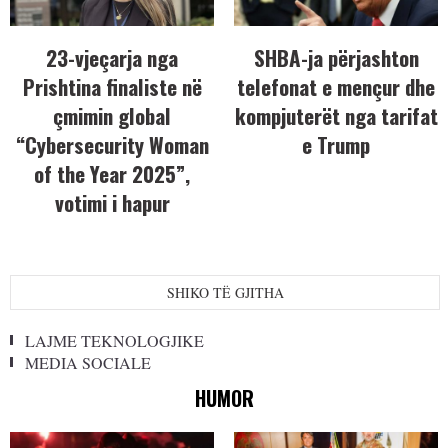
23-vjeçarja nga
SHBA-ja përjashton
Prishtina finaliste në
telefonat e mençur dhe
çmimin global
kompjuterët nga tarifat
“Cybersecurity Woman
e Trump
of the Year 2025”,
votimi i hapur
SHIKO TË GJITHA
LAJME TEKNOLOGJIKE
MEDIA SOCIALE
HUMOR