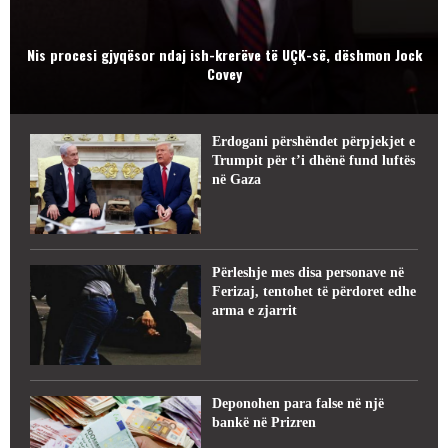
Nis procesi gjyqësor ndaj ish-krerëve të UÇK-së, dëshmon Jock
Covey
Erdogani përshëndet përpjekjet e
Trumpit për t’i dhënë fund luftës
në Gaza
Përleshje mes disa personave në
Ferizaj, tentohet të përdoret edhe
arma e zjarrit
Deponohen para false në një
bankë në Prizren