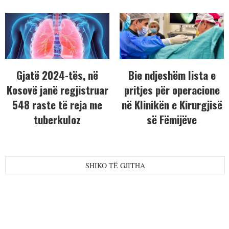
Gjatë 2024-tës, në
Bie ndjeshëm lista e
Kosovë janë regjistruar
pritjes për operacione
548 raste të reja me
në Klinikën e Kirurgjisë
tuberkuloz
së Fëmijëve
SHIKO TË GJITHA