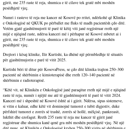
gjirit, me 235 raste të reja, shumica e të cilave tek gratë mbi moshën
pesëdhjetë vjeç.
Numri i rasteve të reja me kancer në Kosovë po rritet, ndërkohë që Klinika
e Onkologjisë në QKUK po përballet me fluks të madh pacientësh çdo ditë.
Vetëm gjatë gjashtëmujorit të parë të këtij viti janë regjistruar rreth një
mijë e njëqind raste, ndërsa kanceri më i përhapur në Kosovë mbetet ai i
gjirit, me 235 raste të reja, shumica e të cilave tek gratë mbi moshën
pesëdhjetë vjeç.
Drejtori i kësaj klinike, Ilir Kurtishi, ka dhënë një përmbledhje të situatës
për gjashtëmujorin e parë të vitit 2025.
Kurtishi bëri të ditur për KosovaPress, se çdo ditë klinika trajton 250–300
pacientë në shërbimin e kimioterapisë dhe rreth 120–140 pacientë në
shërbimin e radioterapisë.
“Këtë vit, në Klinikën e Onkologjisë janë paraqitur rreth një mijë e njëqind
raste të reja, numër i njëjtë me atë të gjashtëmujorit të parë të vitit 2024.
Kanceri më i shpeshtë në Kosovë është ai i gjirit. Ndërsa, sipas sistemeve,
si vitin e kaluar, edhe këtë vit dominojnë tumoret e tubit digjestiv, duke
përfshirë tumoret e zorrës së trashë, zorrës së hollë, mëlçisë, pankreasit,
lukthit dhe ezofagut. Rreth 235 raste të reja me kancer të gjirit janë
regjistruar dhe shumica kanë qenë gra mbi moshën pesëdhjetë vjeç. Në një
ditë pune, në Klinikën e Onkologjisë kryhen 250–300 vizita në shërbimin e