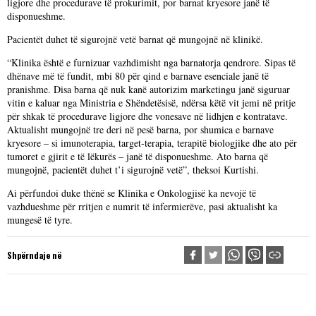
ligjore dhe procedurave të prokurimit, por barnat kryesore janë të
disponueshme.
Pacientët duhet të sigurojnë vetë barnat që mungojnë në klinikë.
“Klinika është e furnizuar vazhdimisht nga barnatorja qendrore. Sipas të
dhënave më të fundit, mbi 80 për qind e barnave esenciale janë të
pranishme. Disa barna që nuk kanë autorizim marketingu janë siguruar
vitin e kaluar nga Ministria e Shëndetësisë, ndërsa këtë vit jemi në pritje
për shkak të procedurave ligjore dhe vonesave në lidhjen e kontratave.
Aktualisht mungojnë tre deri në pesë barna, por shumica e barnave
kryesore – si imunoterapia, target-terapia, terapitë biologjike dhe ato për
tumoret e gjirit e të lëkurës – janë të disponueshme. Ato barna që
mungojnë, pacientët duhet t’i sigurojnë vetë”, theksoi Kurtishi.
Ai përfundoi duke thënë se Klinika e Onkologjisë ka nevojë të
vazhdueshme për rritjen e numrit të infermierëve, pasi aktualisht ka
mungesë të tyre.
Shpërndaje në