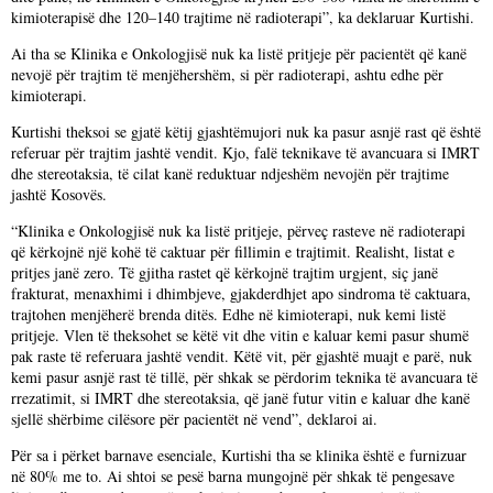
kimioterapisë dhe 120–140 trajtime në radioterapi”, ka deklaruar Kurtishi.
Ai tha se Klinika e Onkologjisë nuk ka listë pritjeje për pacientët që kanë
nevojë për trajtim të menjëhershëm, si për radioterapi, ashtu edhe për
kimioterapi.
Kurtishi theksoi se gjatë këtij gjashtëmujori nuk ka pasur asnjë rast që është
referuar për trajtim jashtë vendit. Kjo, falë teknikave të avancuara si IMRT
dhe stereotaksia, të cilat kanë reduktuar ndjeshëm nevojën për trajtime
jashtë Kosovës.
“Klinika e Onkologjisë nuk ka listë pritjeje, përveç rasteve në radioterapi
që kërkojnë një kohë të caktuar për fillimin e trajtimit. Realisht, listat e
pritjes janë zero. Të gjitha rastet që kërkojnë trajtim urgjent, siç janë
frakturat, menaxhimi i dhimbjeve, gjakderdhjet apo sindroma të caktuara,
trajtohen menjëherë brenda ditës. Edhe në kimioterapi, nuk kemi listë
pritjeje. Vlen të theksohet se këtë vit dhe vitin e kaluar kemi pasur shumë
pak raste të referuara jashtë vendit. Këtë vit, për gjashtë muajt e parë, nuk
kemi pasur asnjë rast të tillë, për shkak se përdorim teknika të avancuara të
rrezatimit, si IMRT dhe stereotaksia, që janë futur vitin e kaluar dhe kanë
sjellë shërbime cilësore për pacientët në vend”, deklaroi ai.
Për sa i përket barnave esenciale, Kurtishi tha se klinika është e furnizuar
në 80% me to. Ai shtoi se pesë barna mungojnë për shkak të pengesave