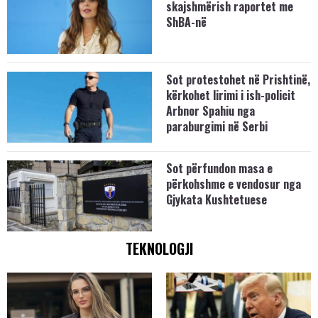
skajshmërish raportet me
ShBA-në
Sot protestohet në Prishtinë,
kërkohet lirimi i ish-policit
Arbnor Spahiu nga
paraburgimi në Serbi
Sot përfundon masa e
përkohshme e vendosur nga
Gjykata Kushtetuese
TEKNOLOGJI