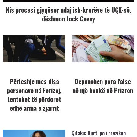
Nis procesi gjyqësor ndaj ish-krerëve të UÇK-së,
dëshmon Jock Covey
Përleshje mes disa
Deponohen para false
personave në Ferizaj,
në një bankë në Prizren
tentohet të përdoret
edhe arma e zjarrit
Çitaku: Kurti po i rrezikon