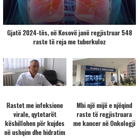
Gjatë 2024-tës, në Kosovë janë regjistruar 548
raste të reja me tuberkuloz
Rastet me infeksione
Mbi një mijë e njëqind
virale, qytetarët
raste të regjistruara
këshillohen për kujdes
me kancer në Onkologji
në ushqim dhe hidratim