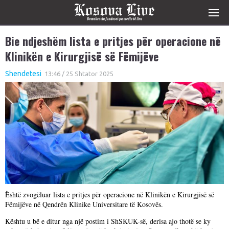
Bie ndjeshëm lista e pritjes për operacione në
Klinikën e Kirurgjisë së Fëmijëve
Shendetesi
13:46 / 25 Shtator 2025
Është zvogëluar lista e pritjes për operacione në Klinikën e Kirurgjisë së
Fëmijëve në Qendrën Klinike Universitare të Kosovës.
Kështu u bë e ditur nga një postim i ShSKUK-së, derisa ajo thotë se ky