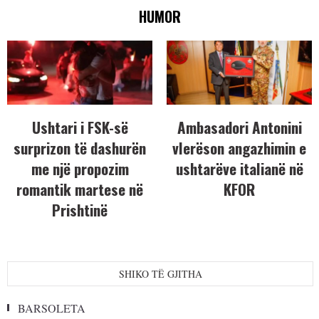
HUMOR
Ushtari i FSK-së
Ambasadori Antonini
surprizon të dashurën
vlerëson angazhimin e
me një propozim
ushtarëve italianë në
romantik martese në
KFOR
Prishtinë
SHIKO TË GJITHA
BARSOLETA