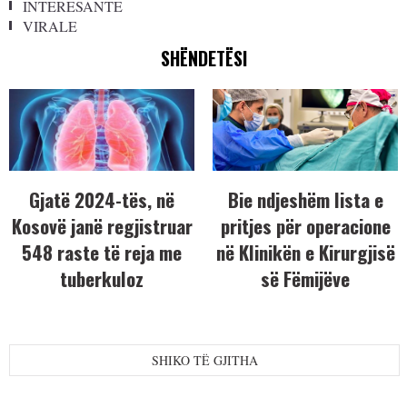
INTERESANTE
VIRALE
SHËNDETËSI
Gjatë 2024-tës, në
Bie ndjeshëm lista e
Kosovë janë regjistruar
pritjes për operacione
548 raste të reja me
në Klinikën e Kirurgjisë
tuberkuloz
së Fëmijëve
SHIKO TË GJITHA