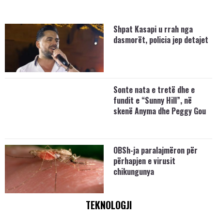
Shpat Kasapi u rrah nga
dasmorët, policia jep detajet
Sonte nata e tretë dhe e
fundit e “Sunny Hill”, në
skenë Anyma dhe Peggy Gou
OBSh-ja paralajmëron për
përhapjen e virusit
chikungunya
TEKNOLOGJI