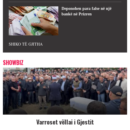
Deponohen para false në një
bankë në Prizren
SHIKO TË GJITHA
SHOWBIZ
Varroset vëllai i Gjestit