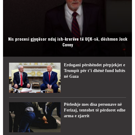
Nis procesi gjyqësor ndaj ish-krerëve të UÇK-së, dëshmon Jock
Covey
Erdogani përshëndet përpjekjet e
Trumpit për t’i dhënë fund luftës
në Gaza
Përleshje mes disa personave në
Ferizaj, tentohet të përdoret edhe
arma e zjarrit