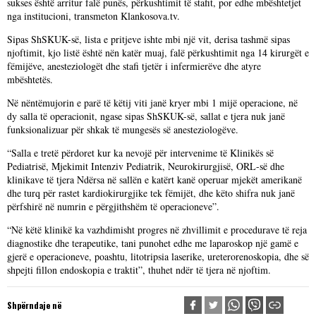
sukses është arritur falë punës, përkushtimit të stafit, por edhe mbështetjet
nga institucioni, transmeton Klankosova.tv.
Sipas ShSKUK-së, lista e pritjeve ishte mbi një vit, derisa tashmë sipas
njoftimit, kjo listë është nën katër muaj, falë përkushtimit nga 14 kirurgët e
fëmijëve, anesteziologët dhe stafi tjetër i infermierëve dhe atyre
mbështetës.
Në nëntëmujorin e parë të këtij viti janë kryer mbi 1 mijë operacione, në
dy salla të operacionit, ngase sipas ShSKUK-së, sallat e tjera nuk janë
funksionalizuar për shkak të mungesës së anesteziologëve.
“Salla e tretë përdoret kur ka nevojë për intervenime të Klinikës së
Pediatrisë, Mjekimit Intenziv Pediatrik, Neurokirurgjisë, ORL-së dhe
klinikave të tjera Ndërsa në sallën e katërt kanë operuar mjekët amerikanë
dhe turq për rastet kardiokirurgjike tek fëmijët, dhe këto shifra nuk janë
përfshirë në numrin e përgjithshëm të operacioneve”.
“Në këtë klinikë ka vazhdimisht progres në zhvillimit e procedurave të reja
diagnostike dhe terapeutike, tani punohet edhe me laparoskop një gamë e
gjerë e operacioneve, poashtu, litotripsia laserike, ureterorenoskopia, dhe së
shpejti fillon endoskopia e traktit”, thuhet ndër të tjera në njoftim.
Shpërndaje në