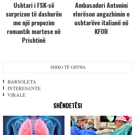
Ushtari i FSK-së
Ambasadori Antonini
surprizon të dashurën
vlerëson angazhimin e
me një propozim
ushtarëve italianë në
romantik martese në
KFOR
Prishtinë
SHIKO TË GJITHA
BARSOLETA
INTERESANTE
VIRALE
SHËNDETËSI