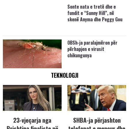
Sonte nata e tretë dhe e
fundit e “Sunny Hill”, në
skenë Anyma dhe Peggy Gou
OBSh-ja paralajmëron për
përhapjen e virusit
chikungunya
TEKNOLOGJI
23-vjeçarja nga
SHBA-ja përjashton
Prishtina finaliste në
telefonat e mençur dhe