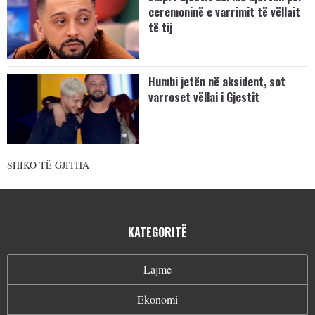
ceremoninë e varrimit të vëllait
të tij
Humbi jetën në aksident, sot
varroset vëllai i Gjestit
SHIKO TË GJITHA
KATEGORITË
Lajme
Ekonomi