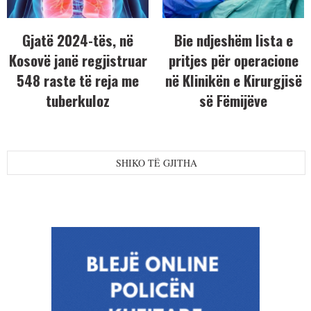
Gjatë 2024-tës, në
Bie ndjeshëm lista e
Kosovë janë regjistruar
pritjes për operacione
548 raste të reja me
në Klinikën e Kirurgjisë
tuberkuloz
së Fëmijëve
SHIKO TË GJITHA