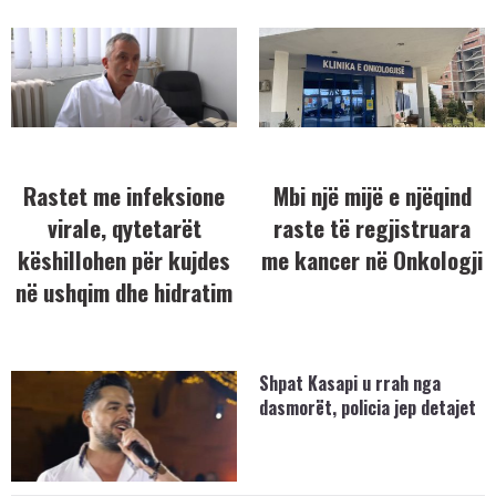
Rastet me infeksione
Mbi një mijë e njëqind
virale, qytetarët
raste të regjistruara
këshillohen për kujdes
me kancer në Onkologji
në ushqim dhe hidratim
Shpat Kasapi u rrah nga
dasmorët, policia jep detajet