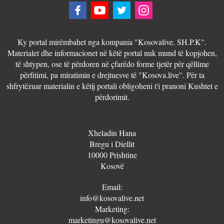
Ky portal mirëmbahet nga kompania "Kosovalive. SH.P.K".
Materialet dhe informacionet në këtë portal nuk mund të kopjohen,
të shtypen, ose të përdoren në çfarëdo forme tjetër për qëllime
përfitimi, pa miratimin e drejtuesve të "Kosova.live". Për ta
shfrytëzuar materialin e këtij portali obligoheni t'i pranoni Kushtet e
përdorimit.
Xheladin Hana
Bregu i Diellit
10000 Prishtine
Kosovë
Email:
info@kosovalive.net
Marketing:
marketingu@kosovalive.net