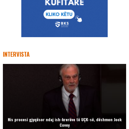
INTERVISTA
Nis procesi gjyqësor ndaj ish-krerëve të UÇK-së, dëshmon Jock
Covey