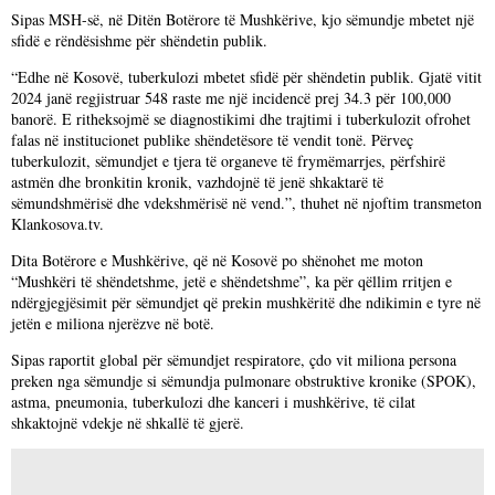
Sipas MSH-së, në Ditën Botërore të Mushkërive, kjo sëmundje mbetet një
sfidë e rëndësishme për shëndetin publik.
“Edhe në Kosovë, tuberkulozi mbetet sfidë për shëndetin publik. Gjatë vitit
2024 janë regjistruar 548 raste me një incidencë prej 34.3 për 100,000
banorë. E ritheksojmë se diagnostikimi dhe trajtimi i tuberkulozit ofrohet
falas në institucionet publike shëndetësore të vendit tonë. Përveç
tuberkulozit, sëmundjet e tjera të organeve të frymëmarrjes, përfshirë
astmën dhe bronkitin kronik, vazhdojnë të jenë shkaktarë të
sëmundshmërisë dhe vdekshmërisë në vend.”, thuhet në njoftim transmeton
Klankosova.tv.
Dita Botërore e Mushkërive, që në Kosovë po shënohet me moton
“Mushkëri të shëndetshme, jetë e shëndetshme”, ka për qëllim rritjen e
ndërgjegjësimit për sëmundjet që prekin mushkëritë dhe ndikimin e tyre në
jetën e miliona njerëzve në botë.
Sipas raportit global për sëmundjet respiratore, çdo vit miliona persona
preken nga sëmundje si sëmundja pulmonare obstruktive kronike (SPOK),
astma, pneumonia, tuberkulozi dhe kanceri i mushkërive, të cilat
shkaktojnë vdekje në shkallë të gjerë.