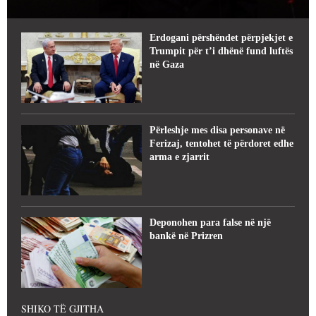
Erdogani përshëndet përpjekjet e
Trumpit për t’i dhënë fund luftës
në Gaza
Përleshje mes disa personave në
Ferizaj, tentohet të përdoret edhe
arma e zjarrit
Deponohen para false në një
bankë në Prizren
SHIKO TË GJITHA