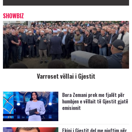
SHOWBIZ
Varroset vëllai i Gjestit
Bora Zemani prek me fjalët për
humbjen e vëllait të Gjestit gjatë
emisionit
Ekipi i Gjestit del me njoftim për