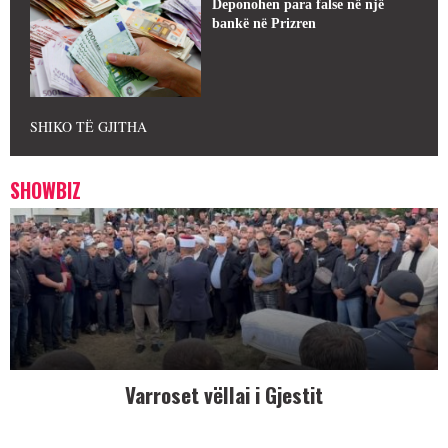
Deponohen para false në një
bankë në Prizren
SHIKO TË GJITHA
SHOWBIZ
Varroset vëllai i Gjestit