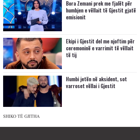
Bora Zemani prek me fjalët për
humbjen e vëllait të Gjestit gjatë
emisionit
Ekipi i Gjestit del me njoftim për
ceremoninë e varrimit të vëllait
të tij
Humbi jetën në aksident, sot
varroset vëllai i Gjestit
SHIKO TË GJITHA