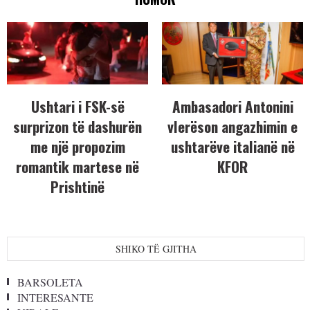
Ushtari i FSK-së
Ambasadori Antonini
surprizon të dashurën
vlerëson angazhimin e
me një propozim
ushtarëve italianë në
romantik martese në
KFOR
Prishtinë
SHIKO TË GJITHA
BARSOLETA
INTERESANTE