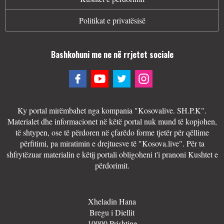
Politikat e privatësisë
Bashkohuni me ne në rrjetet sociale
Ky portal mirëmbahet nga kompania "Kosovalive. SH.P.K".
Materialet dhe informacionet në këtë portal nuk mund të kopjohen,
të shtypen, ose të përdoren në çfarëdo forme tjetër për qëllime
përfitimi, pa miratimin e drejtuesve të "Kosova.live". Për ta
shfrytëzuar materialin e këtij portali obligoheni t'i pranoni Kushtet e
përdorimit.
Xheladin Hana
Bregu i Diellit
10000 Prishtine