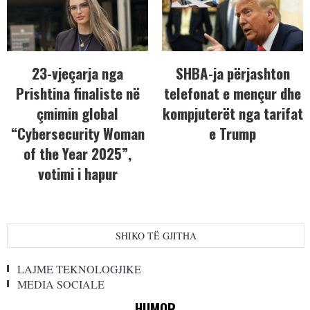
23-vjeçarja nga
SHBA-ja përjashton
Prishtina finaliste në
telefonat e mençur dhe
çmimin global
kompjuterët nga tarifat
“Cybersecurity Woman
e Trump
of the Year 2025”,
votimi i hapur
SHIKO TË GJITHA
LAJME TEKNOLOGJIKE
MEDIA SOCIALE
HUMOR