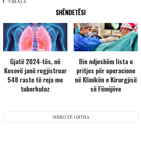
VIRALE
SHËNDETËSI
Gjatë 2024-tës, në
Bie ndjeshëm lista e
Kosovë janë regjistruar
pritjes për operacione
548 raste të reja me
në Klinikën e Kirurgjisë
tuberkuloz
së Fëmijëve
SHIKO TË GJITHA