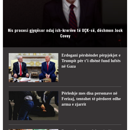
Nis procesi gjyqësor ndaj ish-krerëve të UÇK-së, dëshmon Jock
Covey
Erdogani përshëndet përpjekjet e
Trumpit për t’i dhënë fund luftës
në Gaza
Përleshje mes disa personave në
Ferizaj, tentohet të përdoret edhe
arma e zjarrit