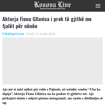
Aktorja Fiona Gllavica i prek të gjithë me
fjalët për nënën
Pakategorizuar
15:56 / 11 Gusht 2019
Ajo më së miri njihet për rolin e Pajtesës, në serialin vendor “Cka ka
shpija”.Aktorja Fiona Gllavica na ka prekur të gjithëve sot. Ajo
përkujtoi nënën e ndjerë përmes instagramit, me rastin e ditëlindjes së
saj.