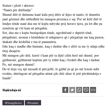
Statusi i plotë i aktores:
“Nanës për ditëlindje”
Shumë ditë të shënume kanë kalu prej ditës së ikjes së nanës, të shumëta
janë gëzimet dhe mbledhitë ku mungon prezenca e saj. Por në këtë ditë të
lindjes tënde nanë dua me të kujtu ndryshe prej herave tjera, pa lot dhe pa
zemërim që s’të kam në përqafim.
Sot, dua me e kujtu buzëqeshjen tënde, ngrohtësinë e shpirtit tënd,
përqafimet, aromat e këndshme të ushqimeve që i përgatisje me kaq pasion,
shakatë dhe këshillat e tua të panumërta.
Ishe kaq e madhe dhe humane, kaq e dashur dhe e afërt sa me ty ndaja edhe
tituj shoqërie.
Më mungon çdo ditë, kurrë s’kam për ta dijtë cilën herë më shumë, por
gjithmonë, gjithmonë kujtimi për ty është kaq i freskët dhe kaq i dashur.
Po, më mungon shumë!
Do të doja veç një mesazh të përcjellë, të gjithë ju që po më lexoni ndër
rreshta, shtrëngoni në përqafim nënat çdo ditë sikur të jetë përshëndetja e
fundit”.
Shpërndaje në
#fionagllavica
#osamire