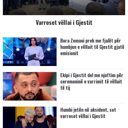
Varroset vëllai i Gjestit
Bora Zemani prek me fjalët për
humbjen e vëllait të Gjestit gjatë
emisionit
Ekipi i Gjestit del me njoftim për
ceremoninë e varrimit të vëllait
të tij
Humbi jetën në aksident, sot
varroset vëllai i Gjestit