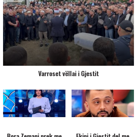
Varroset vëllai i Gjestit
Bora Zemani prek me
Ekipi i Gjestit del me