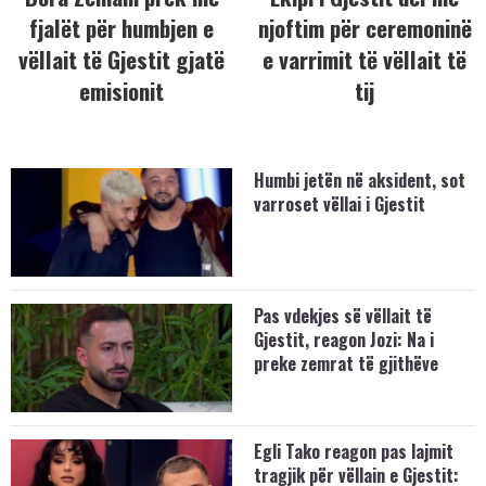
fjalët për humbjen e
njoftim për ceremoninë
vëllait të Gjestit gjatë
e varrimit të vëllait të
emisionit
tij
Humbi jetën në aksident, sot
varroset vëllai i Gjestit
Pas vdekjes së vëllait të
Gjestit, reagon Jozi: Na i
preke zemrat të gjithëve
Egli Tako reagon pas lajmit
tragjik për vëllain e Gjestit: