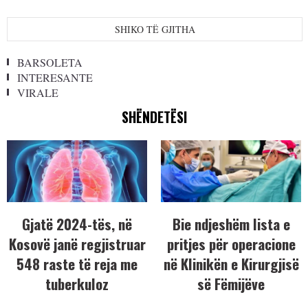
SHIKO TË GJITHA
BARSOLETA
INTERESANTE
VIRALE
SHËNDETËSI
Gjatë 2024-tës, në
Bie ndjeshëm lista e
Kosovë janë regjistruar
pritjes për operacione
548 raste të reja me
në Klinikën e Kirurgjisë
tuberkuloz
së Fëmijëve