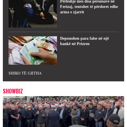
Përleshje mes disa personave në
Ferizaj, tentohet të përdoret edhe
arma e zjarrit
Deponohen para false në një
bankë në Prizren
SHIKO TË GJITHA
SHOWBIZ