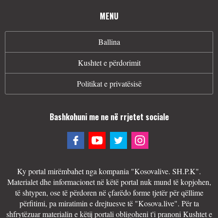
MENU
Ballina
Kushtet e përdorimit
Politikat e privatësisë
Bashkohuni me ne në rrjetet sociale
Ky portal mirëmbahet nga kompania "Kosovalive. SH.P.K".
Materialet dhe informacionet në këtë portal nuk mund të kopjohen,
të shtypen, ose të përdoren në çfarëdo forme tjetër për qëllime
përfitimi, pa miratimin e drejtuesve të "Kosova.live". Për ta
shfrytëzuar materialin e këtij portali obligoheni t'i pranoni Kushtet e