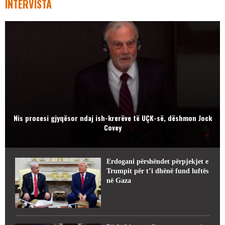
INTERVISTA
Nis procesi gjyqësor ndaj ish-krerëve të UÇK-së, dëshmon Jock
Covey
Erdogani përshëndet përpjekjet e
Trumpit për t’i dhënë fund luftës
në Gaza