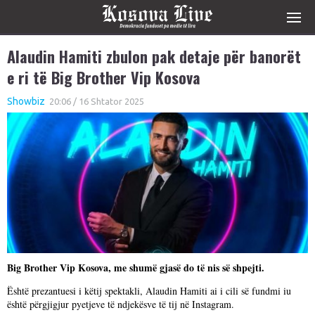
Alaudin Hamiti zbulon pak detaje për banorët
e ri të Big Brother Vip Kosova
Showbiz
20:06 / 16 Shtator 2025
Big Brother Vip Kosova, me shumë gjasë do të nis së shpejti.
Është prezantuesi i këtij spektakli, Alaudin Hamiti ai i cili së fundmi iu
është përgjigjur pyetjeve të ndjekësve të tij në Instagram.