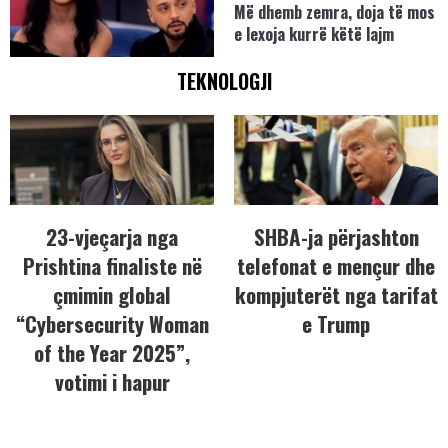
Më dhemb zemra, doja të mos
e lexoja kurrë këtë lajm
TEKNOLOGJI
23-vjeçarja nga
SHBA-ja përjashton
Prishtina finaliste në
telefonat e mençur dhe
çmimin global
kompjuterët nga tarifat
“Cybersecurity Woman
e Trump
of the Year 2025”,
votimi i hapur