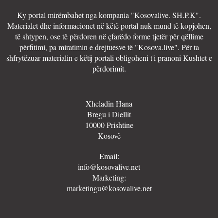
Ky portal mirëmbahet nga kompania "Kosovalive. SH.P.K".
Materialet dhe informacionet në këtë portal nuk mund të kopjohen,
të shtypen, ose të përdoren në çfarëdo forme tjetër për qëllime
përfitimi, pa miratimin e drejtuesve të "Kosova.live". Për ta
shfrytëzuar materialin e këtij portali obligoheni t'i pranoni Kushtet e
përdorimit.
Xheladin Hana
Bregu i Diellit
10000 Prishtine
Kosovë
Email:
info@kosovalive.net
Marketing:
marketingu@kosovalive.net