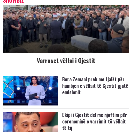
Varroset vëllai i Gjestit
Bora Zemani prek me fjalët për
humbjen e vëllait të Gjestit gjatë
emisionit
Ekipi i Gjestit del me njoftim për
ceremoninë e varrimit të vëllait
të tij