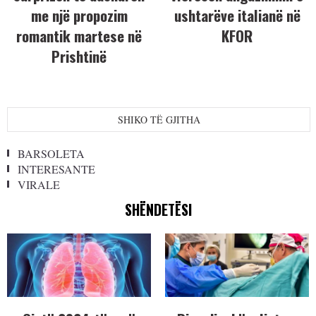
me një propozim
ushtarëve italianë në
romantik martese në
KFOR
Prishtinë
SHIKO TË GJITHA
BARSOLETA
INTERESANTE
VIRALE
SHËNDETËSI