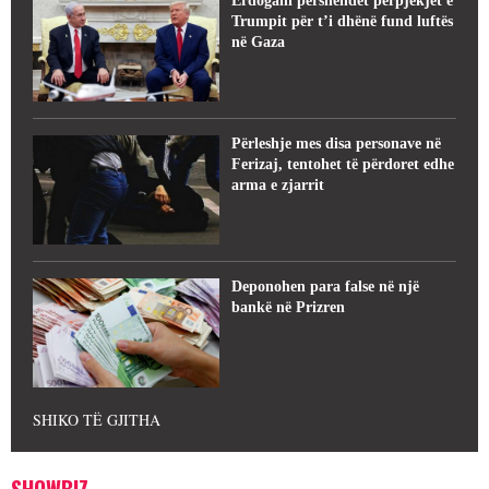
Erdogani përshëndet përpjekjet e
Trumpit për t’i dhënë fund luftës
në Gaza
Përleshje mes disa personave në
Ferizaj, tentohet të përdoret edhe
arma e zjarrit
Deponohen para false në një
bankë në Prizren
SHIKO TË GJITHA
SHOWBIZ