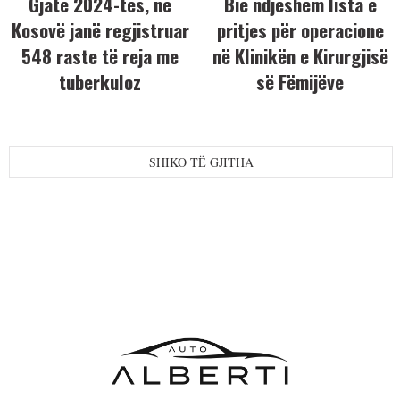
Gjatë 2024-tës, në
Bie ndjeshëm lista e
Kosovë janë regjistruar
pritjes për operacione
548 raste të reja me
në Klinikën e Kirurgjisë
tuberkuloz
së Fëmijëve
SHIKO TË GJITHA