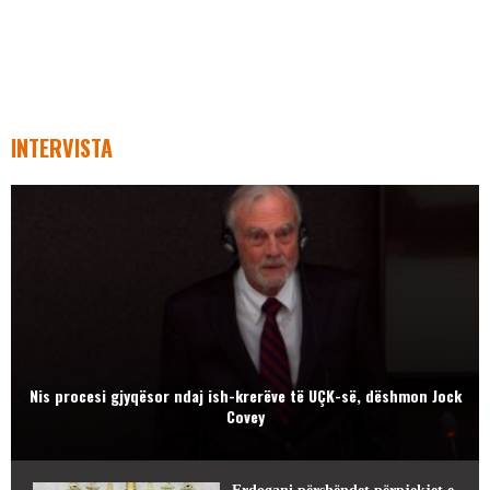
INTERVISTA
Nis procesi gjyqësor ndaj ish-krerëve të UÇK-së, dëshmon Jock
Covey