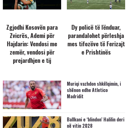
Zgjodhi Kosovën para
Dy policë të lënduar,
Zvicrës, Ademi për
parandalohet përleshja
Hajdarin: Vendosi me
mes tifozëve të Ferizajt
zemër, vendosi për
e Prishtinës
prejardhjen e tij
Muriqi vazhdon shkëlqimin, i
shënon edhe Atletico
Madridit
Ballkani e ‘blindon’ Halilin deri
në vitin 2028