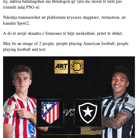
tej, ndërsa ballafaqohen me Botafogon që vjen me moral të lartë pas
triumfit ndaj PSG-së.
Ndeshja transmetohet në platformën kryesore shqiptare, Artmotion, në
kanalin Sport2.
A do të arrijë skuadra e Simeones të bëjë mrekullinë, pritet të shihet.
May be an image of 2 people, people playing American football, people
playing football and text