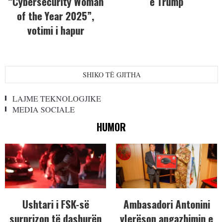
“Cybersecurity Woman
e Trump
of the Year 2025”,
votimi i hapur
SHIKO TË GJITHA
LAJME TEKNOLOGJIKE
MEDIA SOCIALE
HUMOR
Ushtari i FSK-së
Ambasadori Antonini
surprizon të dashurën
vlerëson angazhimin e