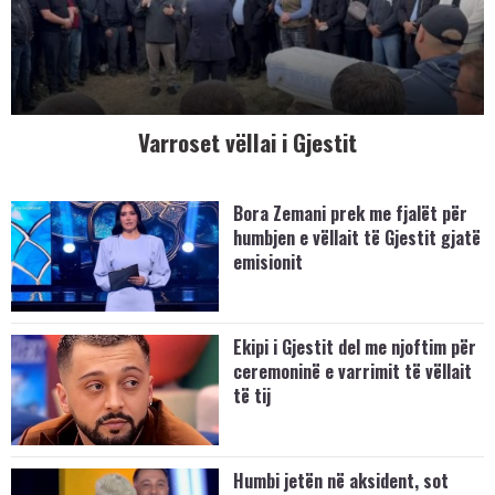
Varroset vëllai i Gjestit
Bora Zemani prek me fjalët për
humbjen e vëllait të Gjestit gjatë
emisionit
Ekipi i Gjestit del me njoftim për
ceremoninë e varrimit të vëllait
të tij
Humbi jetën në aksident, sot