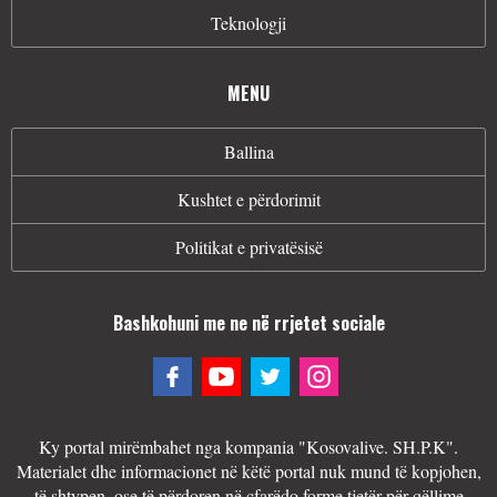
Teknologji
MENU
Ballina
Kushtet e përdorimit
Politikat e privatësisë
Bashkohuni me ne në rrjetet sociale
Ky portal mirëmbahet nga kompania "Kosovalive. SH.P.K".
Materialet dhe informacionet në këtë portal nuk mund të kopjohen,
të shtypen, ose të përdoren në çfarëdo forme tjetër për qëllime