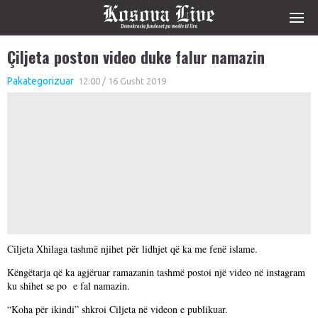
Çiljeta poston video duke falur namazin
Pakategorizuar
12:00 / 16 Gusht 2019
Ciljeta Xhilaga tashmë njihet për lidhjet që ka me fenë islame.
Këngëtarja që ka agjëruar ramazanin tashmë postoi një video në instagram
ku shihet se po e fal namazin.
“Koha për ikindi” shkroi Ciljeta në videon e publikuar.