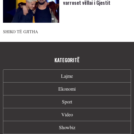
varroset vëllai i Gjestit
SHIKO TË GJITHA
KATEGORITË
Lajme
Ekonomi
Sport
Video
Showbiz