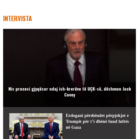
INTERVISTA
Nis procesi gjyqësor ndaj ish-krerëve të UÇK-së, dëshmon Jock
Covey
Erdogani përshëndet përpjekjet e
Trumpit për t’i dhënë fund luftës
në Gaza