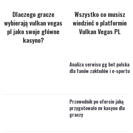
Dlaczego gracze
Wszystko co musisz
wybierają vulkan vegas
wiedzieć o platformie
pl jako swoje główne
Vulkan Vegas PL
kasyno?
Analiza serwisu gg bet polska
dla fanów zakładów i e-sportu
Przewodnik po ofercie jaką
przygotowało nv kasyno dla
graczy