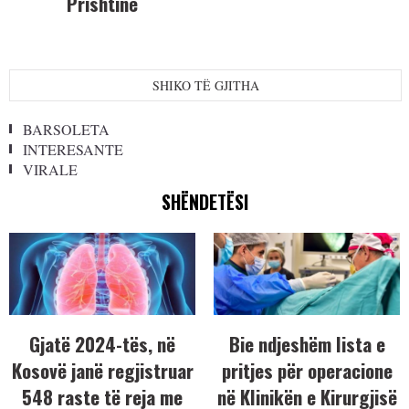
Prishtinë
SHIKO TË GJITHA
BARSOLETA
INTERESANTE
VIRALE
SHËNDETËSI
Gjatë 2024-tës, në
Bie ndjeshëm lista e
Kosovë janë regjistruar
pritjes për operacione
548 raste të reja me
në Klinikën e Kirurgjisë