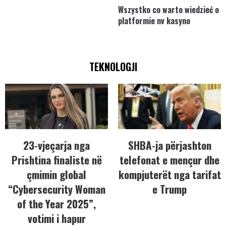
Wszystko co warto wiedzieć o
platformie nv kasyno
TEKNOLOGJI
23-vjeçarja nga
SHBA-ja përjashton
Prishtina finaliste në
telefonat e mençur dhe
çmimin global
kompjuterët nga tarifat
“Cybersecurity Woman
e Trump
of the Year 2025”,
votimi i hapur