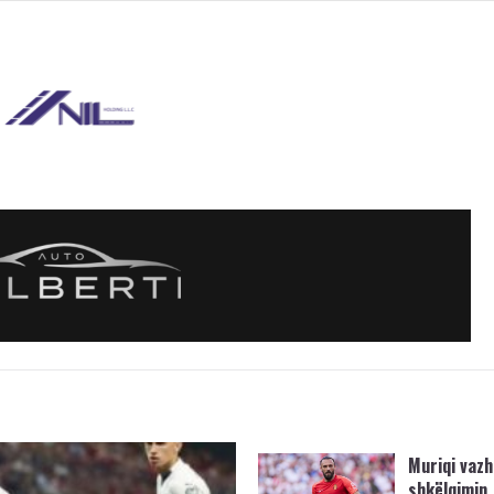
Muriqi vaz
shkëlqimin,