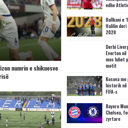
edhe Atleti
Ballkani e ‘
Halilin deri
2028
Derbi Liver
Everton në 
mos luhet 
motit
fizon numrin e shikuesve
risë
Kosova me 
historik në
FIFA-s
Bayern Mun
Chelsea, f
zyrtare