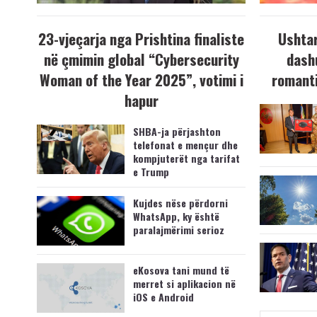
23-vjeçarja nga Prishtina finaliste
Ushtar
në çmimin global “Cybersecurity
dash
Woman of the Year 2025”, votimi i
romanti
hapur
SHBA-ja përjashton
telefonat e mençur dhe
kompjuterët nga tarifat
e Trump
Kujdes nëse përdorni
WhatsApp, ky është
paralajmërimi serioz
eKosova tani mund të
merret si aplikacion në
iOS e Android