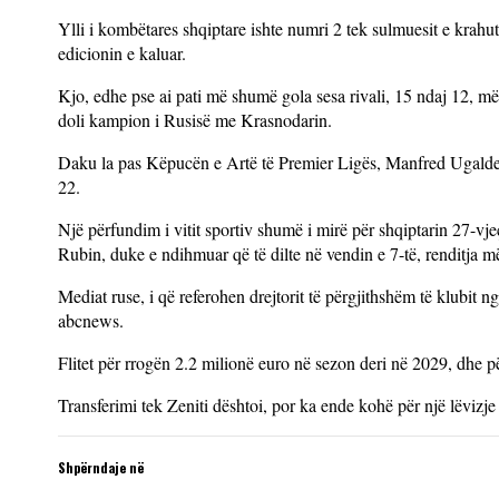
Ylli i kombëtares shqiptare ishte numri 2 tek sulmuesit e krahut
edicionin e kaluar.
Kjo, edhe pse ai pati më shumë gola sesa rivali, 15 ndaj 12, më
doli kampion i Rusisë me Krasnodarin.
Daku la pas Këpucën e Artë të Premier Ligës, Manfred Ugalden 
22.
Një përfundim i vitit sportiv shumë i mirë për shqiptarin 27-vjeç
Rubin, duke e ndihmuar që të dilte në vendin e 7-të, renditja m
Mediat ruse, i që referohen drejtorit të përgjithshëm të klubit 
abcnews.
Flitet për rrogën 2.2 milionë euro në sezon deri në 2029, dhe p
Transferimi tek Zeniti dështoi, por ka ende kohë për një lëviz
Shpërndaje në