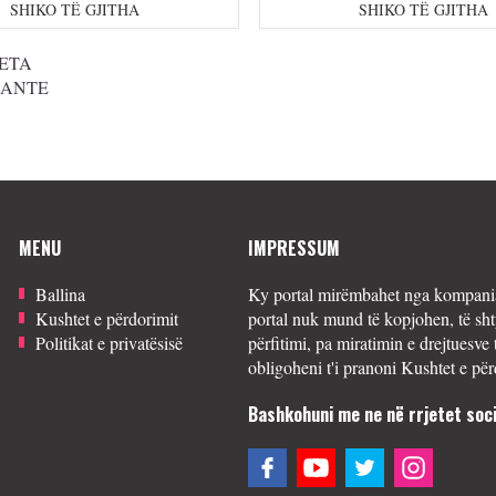
SHIKO TË GJITHA
SHIKO TË GJITHA
ETA
SANTE
MENU
IMPRESSUM
Ballina
Ky portal mirëmbahet nga kompania
Kushtet e përdorimit
portal nuk mund të kopjohen, të sht
Politikat e privatësisë
përfitimi, pa miratimin e drejtuesve 
obligoheni t'i pranoni Kushtet e për
Bashkohuni me ne në rrjetet soci