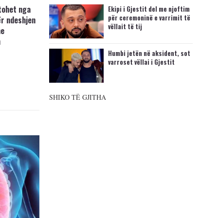
tohet nga
Ekipi i Gjestit del me njoftim
për ceremoninë e varrimit të
ër ndeshjen
vëllait të tij
me
n
Humbi jetën në aksident, sot
varroset vëllai i Gjestit
SHIKO TË GJITHA