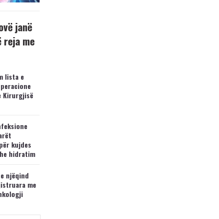
ovë janë
ë reja me
 lista e
operacione
e Kirurgjisë
nfeksione
arët
për kujdes
he hidratim
 e njëqind
jistruara me
nkologji