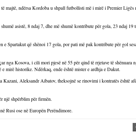
 të majtë, ndërsa Kordoba u shpall futbollisti më i mirë i Premier Ligës 
 shumë asistë, 8 ndaj 7, dhe më shumë kontribute për gola, 23 ndaj 19 të
e Spartakut që shënoi 17 gola, por pati më pak kontribute për gol sesa
ar nga Kosova, i cili mori pjesë në 55 për qind të rrjetave të shënuara nga
ë e mirë historike. Ndërkaq, ende është mister e ardhja e Dakut.
nga Kazani, Aleksandr Aibatov, theksojnë se rinovimi i kontratës është af
ër një shpërblim për firmën.
je në Rusi ose në Europën Perëndimore.