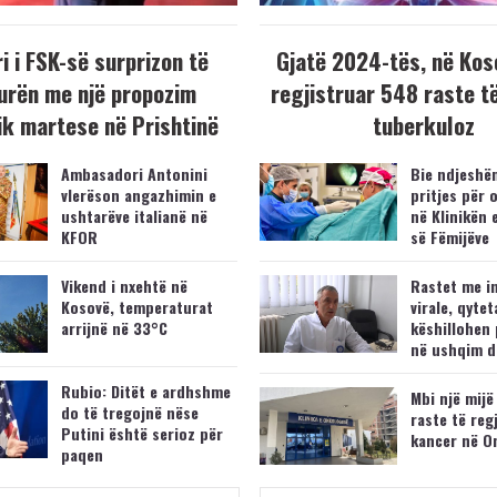
i i FSK-së surprizon të
Gjatë 2024-tës, në Kos
urën me një propozim
regjistruar 548 raste t
k martese në Prishtinë
tuberkuloz
Ambasadori Antonini
Bie ndjeshëm
vlerëson angazhimin e
pritjes për 
ushtarëve italianë në
në Klinikën 
KFOR
së Fëmijëve
Vikend i nxehtë në
Rastet me i
Kosovë, temperaturat
virale, qytet
arrijnë në 33°C
këshillohen 
në ushqim d
Rubio: Ditët e ardhshme
Mbi një mijë
do të tregojnë nëse
raste të reg
Putini është serioz për
kancer në O
paqen