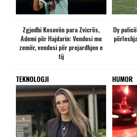
Zgjodhi Kosovën para Zvicrës,
Dy policë
Ademi për Hajdarin: Vendosi me
përleshja
zemër, vendosi për prejardhjen e
tij
TEKNOLOGJI
HUMOR