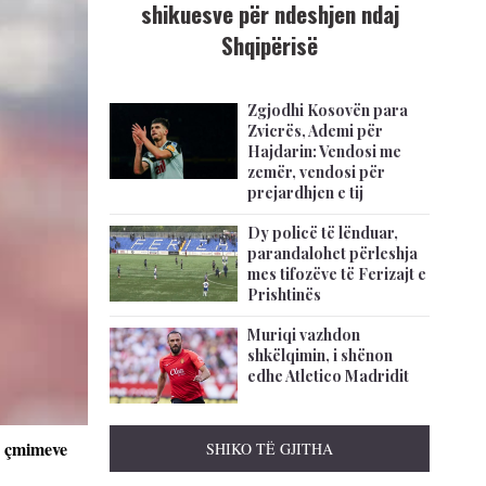
shikuesve për ndeshjen ndaj
Shqipërisë
Zgjodhi Kosovën para
Zvicrës, Ademi për
Hajdarin: Vendosi me
zemër, vendosi për
prejardhjen e tij
Dy policë të lënduar,
parandalohet përleshja
mes tifozëve të Ferizajt e
Prishtinës
Muriqi vazhdon
shkëlqimin, i shënon
edhe Atletico Madridit
as çmimeve
SHIKO TË GJITHA