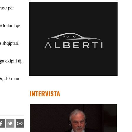
ruse për
 lojtarit që
 shqiptari,
 ekipi i tij,
ër, shkruan
INTERVISTA