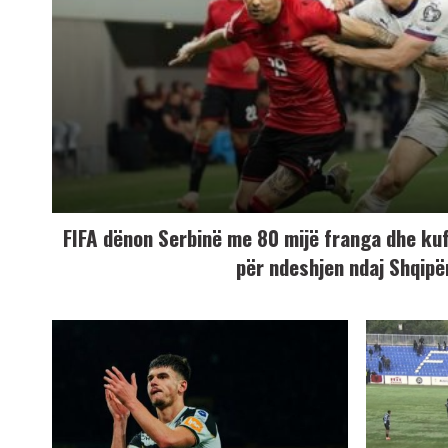
FIFA dënon Serbinë me 80 mijë franga dhe ku
për ndeshjen ndaj Shqipë