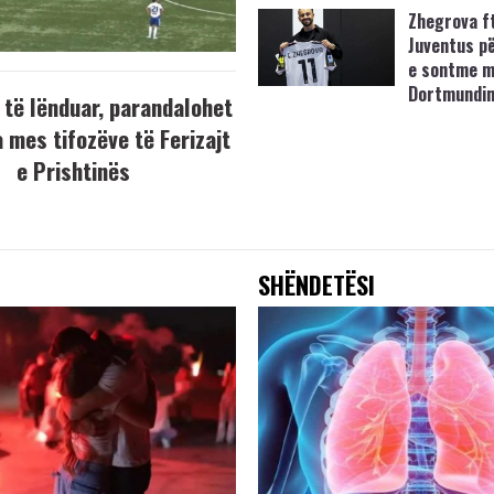
Zhegrova f
Juventus p
e sontme 
Dortmundi
 të lënduar, parandalohet
 mes tifozëve të Ferizajt
e Prishtinës
SHËNDETËSI