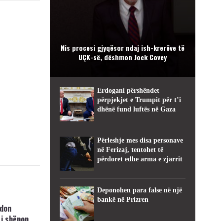
Nis procesi gjyqësor ndaj ish-krerëve të
UÇK-së, dëshmon Jock Covey
Erdogani përshëndet
përpjekjet e Trumpit për t’i
dhënë fund luftës në Gaza
Përleshje mes disa personave
në Ferizaj, tentohet të
përdoret edhe arma e zjarrit
Deponohen para false në një
bankë në Prizren
hdon
 i shënon