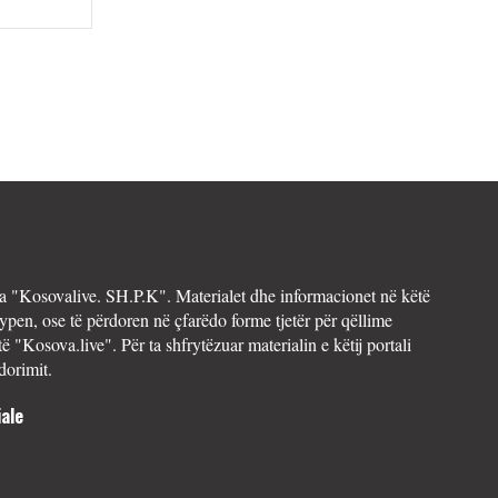
 "Kosovalive. SH.P.K". Materialet dhe informacionet në këtë
ypen, ose të përdoren në çfarëdo forme tjetër për qëllime
të "Kosova.live". Për ta shfrytëzuar materialin e këtij portali
dorimit.
ale