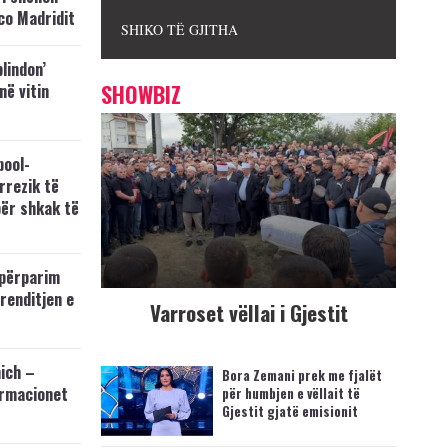
co Madridit
SHIKO TË GJITHA
blindon’
SHOWBIZ
 në vitin
pool-
rrezik të
për shkak të
përparim
 renditjen e
Varroset vëllai i Gjestit
ich –
Bora Zemani prek me fjalët
ormacionet
për humbjen e vëllait të
Gjestit gjatë emisionit