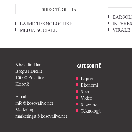
SHIKO TË GJITHA
BARSOL
INTERE
LAJME TEKNOLOGJIKE
VIRALE
MEDIA SOCIALE
Xheladin Hana
KATEGORITË
Bregu i Diellit
10000 Prishtine
Lajme
Kosovë
Ekonomi
Sport
Email:
Video
info@kosovalive.net
Showbiz
Marketing:
Teknologji
marketingu@kosovalive.net