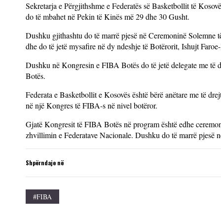
Sekretarja e Përgjithshme e Federatës së Basketbollit të Koso
do të mbahet në Pekin të Kinës më 29 dhe 30 Gusht.
Dushku gjithashtu do të marrë pjesë në Ceremoninë Solemne të 
dhe do të jetë mysafire në dy ndeshje të Botërorit, Ishujt Far
Dushku në Kongresin e FIBA Botës do të jetë delegate me të dr
Botës.
Federata e Basketbollit e Kosovës është bërë anëtare me të dre
në një Kongres të FIBA-s në nivel botëror.
Gjatë Kongresit të FIBA Botës në program është edhe ceremoni
zhvillimin e Federatave Nacionale. Dushku do të marrë pjesë në 
Shpërndaje në
#FIBA