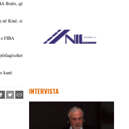
IBA Botës, që
 në Kinë, si
n e FIBA
 përfaqësohet
 e kanë
INTERVISTA