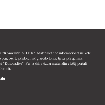
 "Kosovalive. SH.P.K". Materialet dhe informacionet në këtë
ypen, ose të përdoren në çfarëdo forme tjetër për qëllime
të "Kosova.live". Për ta shfrytëzuar materialin e këtij portali
dorimit.
ale