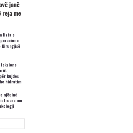
ovë janë
ë reja me
 lista e
operacione
e Kirurgjisë
nfeksione
arët
për kujdes
he hidratim
 e njëqind
jistruara me
nkologji