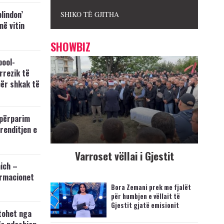
blindon’
SHIKO TË GJITHA
 në vitin
SHOWBIZ
pool-
rrezik të
për shkak të
përparim
 renditjen e
Varroset vëllai i Gjestit
ich –
ormacionet
Bora Zemani prek me fjalët
për humbjen e vëllait të
Gjestit gjatë emisionit
tohet nga