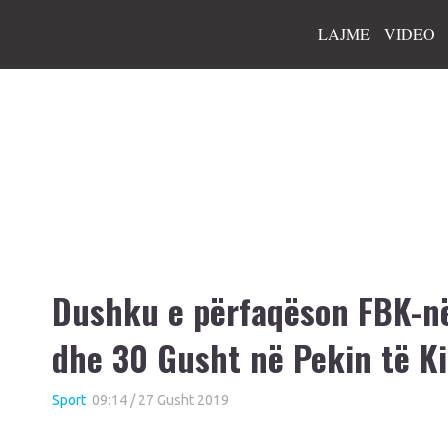
LAJME
VIDEO
Dushku e përfaqëson FBK-në
dhe 30 Gusht në Pekin të K
Sport
09:14 / 27 Gusht 2019