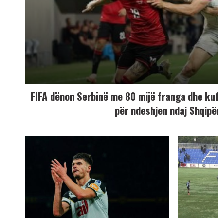
FIFA dënon Serbinë me 80 mijë franga dhe ku
për ndeshjen ndaj Shqipë