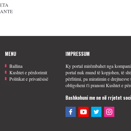
ETA
SANTE
MENU
IMPRESSUM
Ballina
Ky portal mirëmbahet nga kompania
Kushtet e përdorimit
portal nuk mund të kopjohen, të sht
Politikat e privatësisë
përfitimi, pa miratimin e drejtuesve 
obligoheni t'i pranoni Kushtet e për
Bashkohuni me ne në rrjetet soci