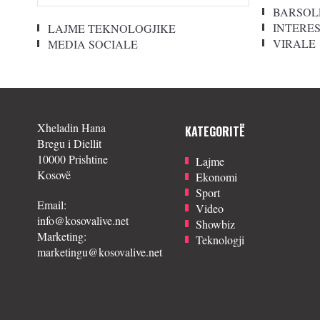
BARSOL
INTERE
LAJME TEKNOLOGJIKE
VIRALE
MEDIA SOCIALE
Xheladin Hana
KATEGORITË
Bregu i Diellit
10000 Prishtine
Lajme
Kosovë
Ekonomi
Sport
Email:
Video
info@kosovalive.net
Showbiz
Marketing:
Teknologji
marketingu@kosovalive.net