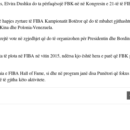
vës, Elvira Dushku do ta përfaqësojë FBK-në në Kongresin e 21-të të F
hapjes zyrtare të FIBA Kampionatit Botëror që do të mbahet gjithashtu
oe-Kina dhe Polonia-Venezuela.
ejtë vote në zgjedhjet që do të organizohen për Presidentin dhe Bordi
jta të plota në FIBA në vitin 2015, ndërsa kjo është hera e parë që FBK
a e FIBA Hall of Fame, si dhe në program janë disa Punëtori që fokus
të gjitha këto aktivitete.