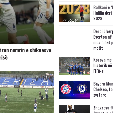
Ballkani e ‘
Halilin deri
2028
Derbi Liver
Everton në 
mos luhet 
motit
fizon numrin e shikuesve
risë
Kosova me 
historik në
FIFA-s
Bayern Mun
Chelsea, f
zyrtare
Zhegrova f