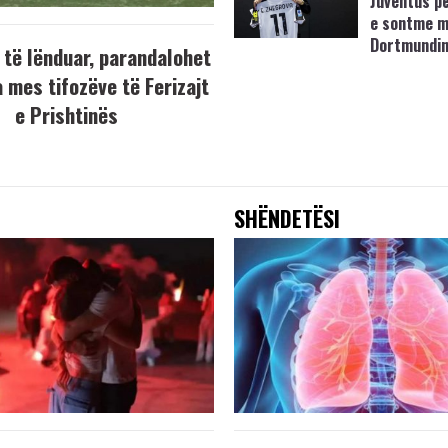
Juventus p
e sontme 
Dortmundi
 të lënduar, parandalohet
 mes tifozëve të Ferizajt
e Prishtinës
SHËNDETËSI