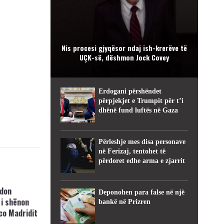
Nis procesi gjyqësor ndaj ish-krerëve të
UÇK-së, dëshmon Jock Covey
Erdogani përshëndet
përpjekjet e Trumpit për t’i
dhënë fund luftës në Gaza
Përleshje mes disa personave
në Ferizaj, tentohet të
përdoret edhe arma e zjarrit
hdon
Deponohen para false në një
 i shënon
bankë në Prizren
co Madridit