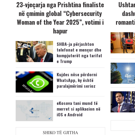
23-vjeçarja nga Prishtina finaliste
Ushtar
në çmimin global “Cybersecurity
dash
Woman of the Year 2025”, votimi i
romanti
hapur
SHBA-ja përjashton
telefonat e mençur dhe
kompjuterët nga tarifat
e Trump
Kujdes nëse përdorni
WhatsApp, ky është
paralajmërimi serioz
eKosova tani mund të
merret si aplikacion në
iOS e Android
SHIKO TË GJITHA