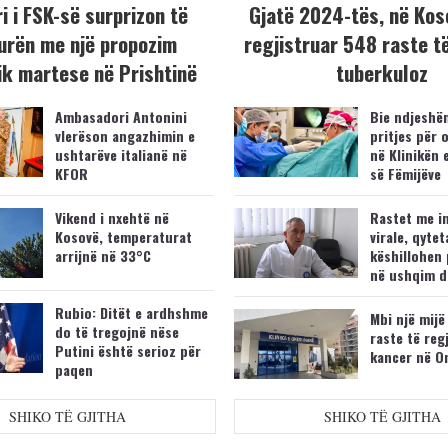
i i FSK-së surprizon të
Gjatë 2024-tës, në Kos
urën me një propozim
regjistruar 548 raste t
k martese në Prishtinë
tuberkuloz
Ambasadori Antonini
Bie ndjeshëm
vlerëson angazhimin e
pritjes për 
ushtarëve italianë në
në Klinikën 
KFOR
së Fëmijëve
Vikend i nxehtë në
Rastet me i
Kosovë, temperaturat
virale, qytet
arrijnë në 33°C
këshillohen 
në ushqim d
Rubio: Ditët e ardhshme
Mbi një mijë
do të tregojnë nëse
raste të reg
Putini është serioz për
kancer në O
paqen
SHIKO TË GJITHA
SHIKO TË GJITHA