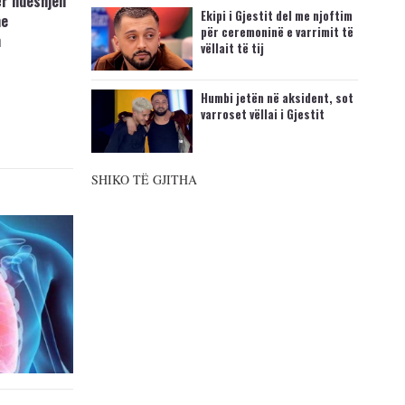
ër ndeshjen
Ekipi i Gjestit del me njoftim
me
për ceremoninë e varrimit të
n
vëllait të tij
Humbi jetën në aksident, sot
varroset vëllai i Gjestit
SHIKO TË GJITHA