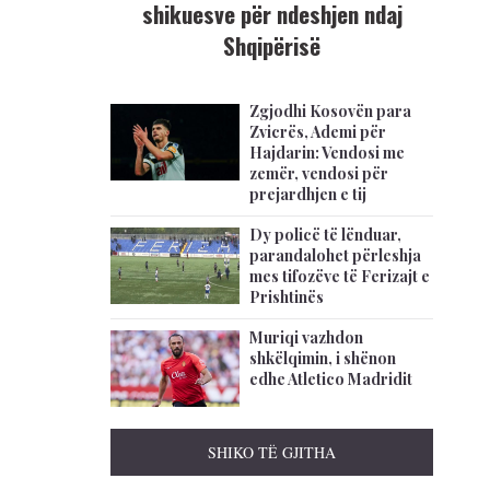
shikuesve për ndeshjen ndaj
Shqipërisë
Zgjodhi Kosovën para
Zvicrës, Ademi për
Hajdarin: Vendosi me
zemër, vendosi për
prejardhjen e tij
Dy policë të lënduar,
parandalohet përleshja
mes tifozëve të Ferizajt e
Prishtinës
Muriqi vazhdon
shkëlqimin, i shënon
edhe Atletico Madridit
SHIKO TË GJITHA