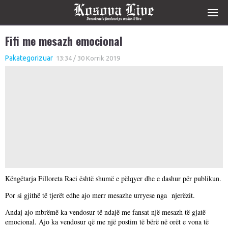
Fifi me mesazh emocional
Pakategorizuar
13:34 / 30 Korrik 2019
Këngëtarja Filloreta Raci është shumë e pëlqyer dhe e dashur për publikun.
Por si gjithë të tjerët edhe ajo merr mesazhe urryese nga njerëzit.
Andaj ajo mbrëmë ka vendosur të ndajë me fansat një mesazh të gjatë
emocional. Ajo ka vendosur që me një postim të bërë në orët e vona të