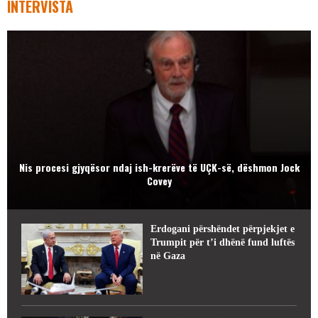
INTERVISTA
Nis procesi gjyqësor ndaj ish-krerëve të UÇK-së, dëshmon Jock
Covey
Erdogani përshëndet përpjekjet e
Trumpit për t’i dhënë fund luftës
në Gaza