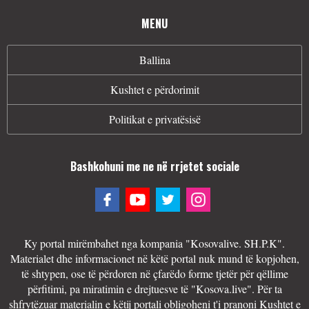
MENU
Ballina
Kushtet e përdorimit
Politikat e privatësisë
Bashkohuni me ne në rrjetet sociale
Ky portal mirëmbahet nga kompania "Kosovalive. SH.P.K".
Materialet dhe informacionet në këtë portal nuk mund të kopjohen,
të shtypen, ose të përdoren në çfarëdo forme tjetër për qëllime
përfitimi, pa miratimin e drejtuesve të "Kosova.live". Për ta
shfrytëzuar materialin e këtij portali obligoheni t'i pranoni Kushtet e