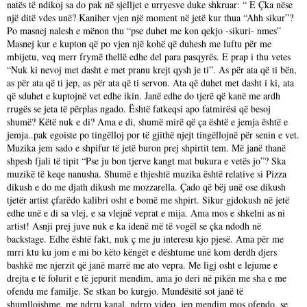
natës të ndikoj sa do pak në sjelljet e urryesve duke shkruar: “ E Çka nëse
një ditë vdes unë? Kaniher vjen një moment në jetë kur thua “Ahh sikur”?
Po masnej nalesh e mënon thu “pse duhet me kon qekjo -sikuri- nmes”
Masnej kur e kupton që po vjen një kohë që duhesh me luftu për me
mbijetu, veq merr frymë thellë edhe del para pasqyrës. E prap i thu vetes
“Nuk ki nevoj met dasht e met pranu krejt qysh je ti”. As për ata që ti bën,
as për ata që ti jep, as për ata që ti servon. Ata që duhet met dasht i ki, ata
që sduhet e kuptojnë vet edhe ikin. Janë edhe do tjerë që kanë me ardh
rrugës se jeta të përplas ngado. Është fatkeqsi apo fatmirësi që besoj
shumë? Këtë nuk e di? Ama e di, shumë mirë që ça është e jemja është e
jemja..pak egoiste po tingëlloj por të gjithë njejt tingëllojnë për senin e vet.
Muzika jem sado e shpifur të jetë buron prej shpirtit tem. Më janë thanë
shpesh fjali të tipit “Pse ju bon tjerve kangt mat bukura e vetës jo”? Ska
muzikë të keqe nanusha. Shumë e thjeshtë muzika është relative si Pizza
dikush e do me djath dikush me mozzarella. Çado që bëj unë ose dikush
tjetër artist çfarëdo kalibri osht e bomë me shpirt. Sikur gjdokush në jetë
edhe unë e di sa vlej, e sa vlejnë veprat e mija. Ama mos e shkelni as ni
artist! Asnji prej juve nuk e ka idenë më të vogël se çka ndodh në
backstage. Edhe është fakt, nuk ç me ju interesu kjo pjesë. Ama për me
mrri ktu ku jom e mi bo këto këngët e dështume unë kom derdh djers
bashkë me njerzit që janë marrë me ato vepra. Me ligj osht e lejume e
drejta e të folurit e të jepurit mendim, ama jo deri në pikën me sha e me
ofendu me familje. Se stkan bo kurgjo. Mundësitë sot janë të
shumllojshme, me ndrru kanal, ndrro video, jep mendim mos ofendo, se