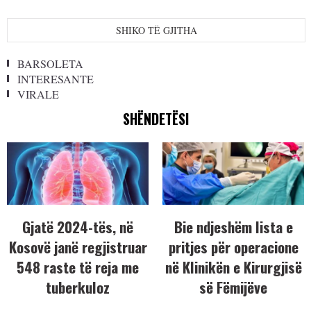
SHIKO TË GJITHA
BARSOLETA
INTERESANTE
VIRALE
SHËNDETËSI
Gjatë 2024-tës, në
Bie ndjeshëm lista e
Kosovë janë regjistruar
pritjes për operacione
548 raste të reja me
në Klinikën e Kirurgjisë
tuberkuloz
së Fëmijëve