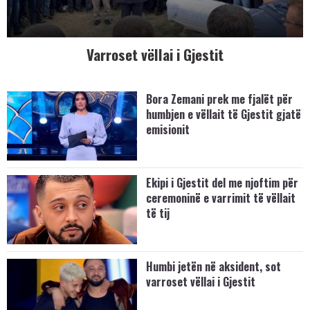
Varroset vëllai i Gjestit
Bora Zemani prek me fjalët për
humbjen e vëllait të Gjestit gjatë
emisionit
Ekipi i Gjestit del me njoftim për
ceremoninë e varrimit të vëllait
të tij
Humbi jetën në aksident, sot
varroset vëllai i Gjestit