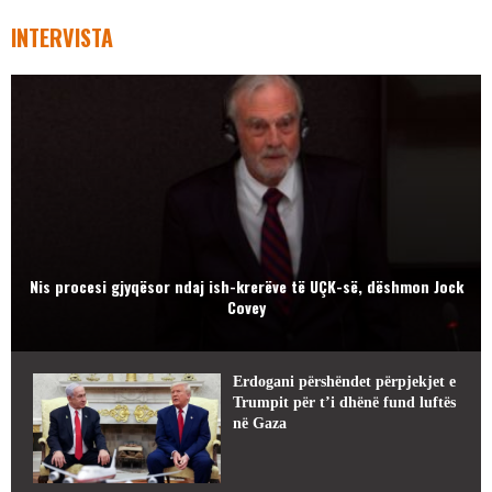
INTERVISTA
Nis procesi gjyqësor ndaj ish-krerëve të UÇK-së, dëshmon Jock
Covey
Erdogani përshëndet përpjekjet e
Trumpit për t’i dhënë fund luftës
në Gaza