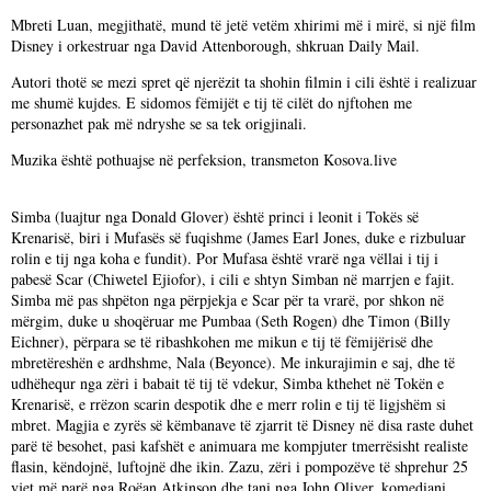
Mbreti Luan, megjithatë, mund të jetë vetëm xhirimi më i mirë, si një film
Disney i orkestruar nga David Attenborough, shkruan Daily Mail.
Autori thotë se mezi spret që njerëzit ta shohin filmin i cili është i realizuar
me shumë kujdes. E sidomos fëmijët e tij të cilët do njftohen me
personazhet pak më ndryshe se sa tek origjinali.
Muzika është pothuajse në perfeksion, transmeton Kosova.live
Simba (luajtur nga Donald Glover) është princi i leonit i Tokës së
Krenarisë, biri i Mufasës së fuqishme (James Earl Jones, duke e rizbuluar
rolin e tij nga koha e fundit). Por Mufasa është vrarë nga vëllai i tij i
pabesë Scar (Chiwetel Ejiofor), i cili e shtyn Simban në marrjen e fajit.
Simba më pas shpëton nga përpjekja e Scar për ta vrarë, por shkon në
mërgim, duke u shoqëruar me Pumbaa (Seth Rogen) dhe Timon (Billy
Eichner), përpara se të ribashkohen me mikun e tij të fëmijërisë dhe
mbretëreshën e ardhshme, Nala (Beyonce). Me inkurajimin e saj, dhe të
udhëhequr nga zëri i babait të tij të vdekur, Simba kthehet në Tokën e
Krenarisë, e rrëzon scarin despotik dhe e merr rolin e tij të ligjshëm si
mbret. Magjia e zyrës së këmbanave të zjarrit të Disney në disa raste duhet
parë të besohet, pasi kafshët e animuara me kompjuter tmerrësisht realiste
flasin, këndojnë, luftojnë dhe ikin. Zazu, zëri i pompozëve të shprehur 25
vjet më parë nga Roëan Atkinson dhe tani nga John Oliver, komediani