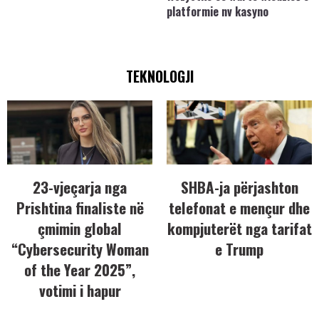
platformie nv kasyno
TEKNOLOGJI
23-vjeçarja nga
SHBA-ja përjashton
Prishtina finaliste në
telefonat e mençur dhe
çmimin global
kompjuterët nga tarifat
“Cybersecurity Woman
e Trump
of the Year 2025”,
votimi i hapur