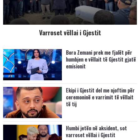
Varroset vëllai i Gjestit
Bora Zemani prek me fjalët për
humbjen e vëllait të Gjestit gjatë
emisionit
Ekipi i Gjestit del me njoftim për
ceremoninë e varrimit të vëllait
të tij
Humbi jetën në aksident, sot
varroset vëllai i Gjestit