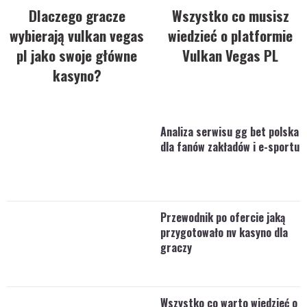
Dlaczego gracze
Wszystko co musisz
wybierają vulkan vegas
wiedzieć o platformie
pl jako swoje główne
Vulkan Vegas PL
kasyno?
Analiza serwisu gg bet polska
dla fanów zakładów i e-sportu
Przewodnik po ofercie jaką
przygotowało nv kasyno dla
graczy
Wszystko co warto wiedzieć o