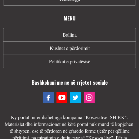
MENU
Ballina
Kushtet e përdorimit
Politikat e privatësisë
Bashkohuni me ne në rrjetet sociale
Ky portal mirëmbahet nga kompania "Kosovalive. SH.P.K".
Materialet dhe informacionet në këtë portal nuk mund të kopjohen,
të shtypen, ose të përdoren në çfarëdo forme tjetër për qëllime
përfitimi, pa miratimin e drejtuesve të "Kosova.live". Për ta