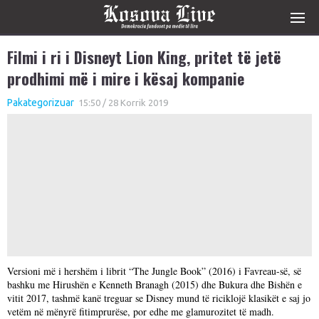
Filmi i ri i Disneyt Lion King, pritet të jetë
prodhimi më i mire i kësaj kompanie
Pakategorizuar
15:50 / 28 Korrik 2019
Versioni më i hershëm i librit “The Jungle Book” (2016) i Favreau-së, së
bashku me Hirushën e Kenneth Branagh (2015) dhe Bukura dhe Bishën e
vitit 2017, tashmë kanë treguar se Disney mund të riciklojë klasikët e saj jo
vetëm në mënyrë fitimprurëse, por edhe me glamurozitet të madh.