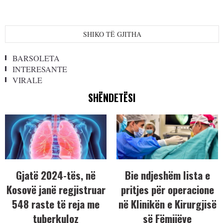
SHIKO TË GJITHA
BARSOLETA
INTERESANTE
VIRALE
SHËNDETËSI
Gjatë 2024-tës, në
Bie ndjeshëm lista e
Kosovë janë regjistruar
pritjes për operacione
548 raste të reja me
në Klinikën e Kirurgjisë
tuberkuloz
së Fëmijëve