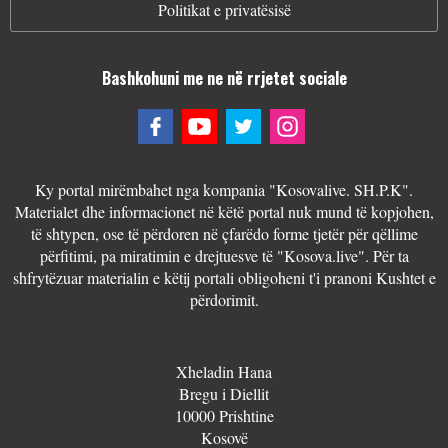
Politikat e privatësisë
Bashkohuni me ne në rrjetet sociale
Ky portal mirëmbahet nga kompania "Kosovalive. SH.P.K".
Materialet dhe informacionet në këtë portal nuk mund të kopjohen,
të shtypen, ose të përdoren në çfarëdo forme tjetër për qëllime
përfitimi, pa miratimin e drejtuesve të "Kosova.live". Për ta
shfrytëzuar materialin e këtij portali obligoheni t'i pranoni Kushtet e
përdorimit.
Xheladin Hana
Bregu i Diellit
10000 Prishtine
Kosovë