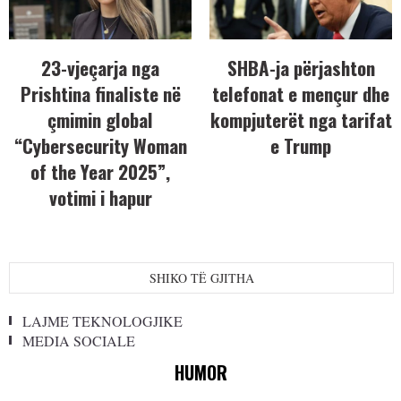
23-vjeçarja nga
SHBA-ja përjashton
Prishtina finaliste në
telefonat e mençur dhe
çmimin global
kompjuterët nga tarifat
“Cybersecurity Woman
e Trump
of the Year 2025”,
votimi i hapur
SHIKO TË GJITHA
LAJME TEKNOLOGJIKE
MEDIA SOCIALE
HUMOR