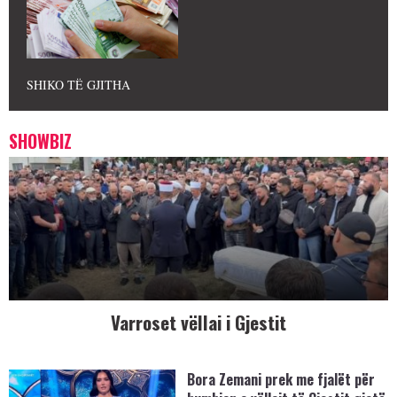
SHIKO TË GJITHA
SHOWBIZ
Varroset vëllai i Gjestit
Bora Zemani prek me fjalët për