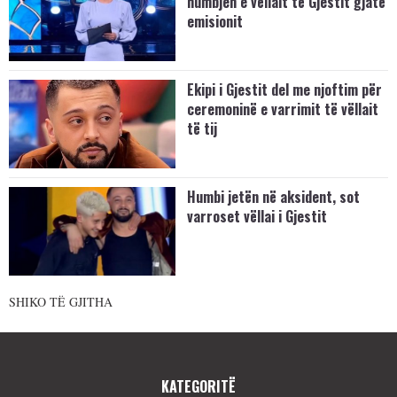
humbjen e vëllait të Gjestit gjatë
emisionit
Ekipi i Gjestit del me njoftim për
ceremoninë e varrimit të vëllait
të tij
Humbi jetën në aksident, sot
varroset vëllai i Gjestit
SHIKO TË GJITHA
KATEGORITË