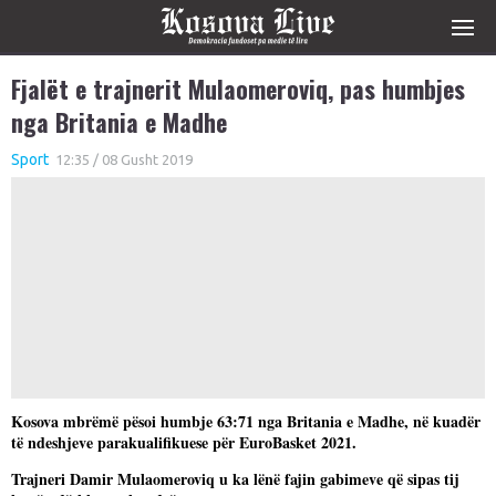
Fjalët e trajnerit Mulaomeroviq, pas humbjes
nga Britania e Madhe
Sport
12:35 / 08 Gusht 2019
Kosova mbrëmë pësoi humbje 63:71 nga Britania e Madhe, në kuadër
të ndeshjeve parakualifikuese për EuroBasket 2021.
Trajneri Damir Mulaomeroviq u ka lënë fajin gabimeve që sipas tij