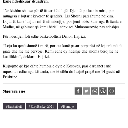
kanë ndëshkuar skuadrën.
“Ne kishim shanse për të fituar këtë lojë. Djemtë po luanin mirë, por
mungesa e lojtarit kryesor të qendrës, Lis Shoshi pati shumë ndikim.
Lojtarët kanë luajtur mirë në mbrojtje, por jemi ndëshkuar nga Britania e
Madhe, në gabimet që kemi bërë”, nënvizoi Mulaomeroviq pas ndeshjes.
Për ndeshjen foli edhe basketbollisti Drilon Hajrizi:
“Loja ka qenë shumë i mirë, por ata kanë pasur përparësi në lojtarë më të
gjatë dhe më me përvojë. Kemi edhe dy ndeshje dhe akoma besojmë në
kualifikim”, deklaroi Hajrizi.
Kujtojmë që kjo është humbja e dytë e Kosovës, pasi dardanët janë
mposhtur edhe nga Lituania, me të cilën do luajnë prapë me 14 gusht në
Prishtinë.
Shpërndaje në
#Basketball
#EuroBasket 2021
#Humbje