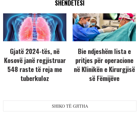
SHËNDETËSI
Gjatë 2024-tës, në
Bie ndjeshëm lista e
Kosovë janë regjistruar
pritjes për operacione
548 raste të reja me
në Klinikën e Kirurgjisë
tuberkuloz
së Fëmijëve
SHIKO TË GJITHA