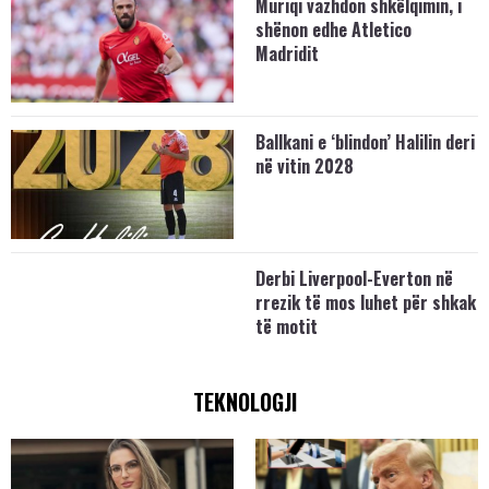
Muriqi vazhdon shkëlqimin, i
shënon edhe Atletico
Madridit
Ballkani e ‘blindon’ Halilin deri
në vitin 2028
Derbi Liverpool-Everton në
rrezik të mos luhet për shkak
të motit
TEKNOLOGJI