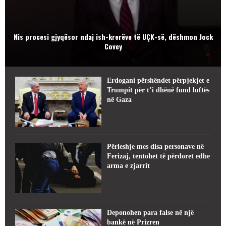
Nis procesi gjyqësor ndaj ish-krerëve të UÇK-së, dëshmon Jock
Covey
Erdogani përshëndet përpjekjet e
Trumpit për t’i dhënë fund luftës
në Gaza
Përleshje mes disa personave në
Ferizaj, tentohet të përdoret edhe
arma e zjarrit
Deponohen para false në një
bankë në Prizren